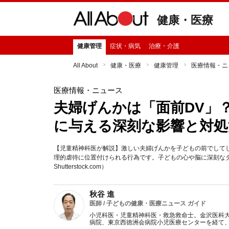
健康・医療
健康管理
症状・病気
治療・介護
All About
健康・医療
健康管理
医療情報・ニ
医療情報・ニュース
夫婦げんかは「面前DV」
に与える深刻な影響と対処
【児童精神科医が解説】激しい夫婦げんかを子どもの前でしてし
理的虐待に位置付けられる行為です。子どもの心や脳に深刻な
Shutterstock.com）
秋谷 進
医師 / 子どもの健康・医療ニュース ガイド
小児科医・児童精神科医・救急救命士。金沢医科
病院、東京西徳洲会病院小児医療センターを経て