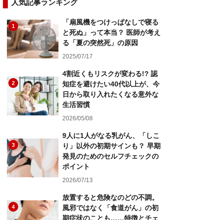
人気記事ランキング
「扇風機をつけっぱなしで寝る
1
と死ぬ」って本当？ 医師が考え
る「夏の突然死」の原因
2025/07/17
4割近くもリスクが変わる!? 認
2
知症を避けたい40代以上が、今
日から取り入れたくなる意外な
生活習慣
2026/05/08
9人に1人がなる乳がん、「しこ
3
り」以外の初期サインも？ 早期
発見のためのセルフチェックの
ポイント
2026/07/13
放置すると危険なのどの不調。
4
風邪ではなく「食道がん」の初
期症状のことも……特徴とチェ