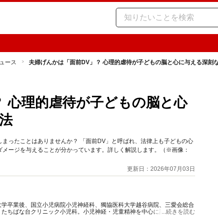
ュース
夫婦げんかは「面前DV」？ 心理的虐待が子どもの脳と心に与える深刻
？ 心理的虐待が子どもの脳と心
法
まったことはありませんか？ 「面前DV」と呼ばれ、法律上も子どもの心
ダメージを与えることが分かっています。詳しく解説します。（※画像：
更新日：2026年07月03日
大学卒業後、国立小児病院小児神経科、獨協医科大学越谷病院、三愛会総合
、たちばな台クリニック小児科。小児神経・児童精神を中心に診療に従事し
...続きを読む