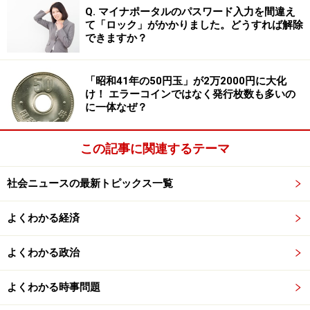
Q. マイナポータルのパスワード入力を間違え
Ｂ案：1947年に皇室を離れた旧宮家から男子（直系）を
て「ロック」がかかりました。どうすれば解除
皇族に復帰させるか養子に迎える
できますか？
A案は、小泉政権時代の有識者会議の報告書に沿った考
「昭和41年の50円玉」が2万2000円に大化
えです。これに危機感をもった右派、保守派から出てき
け！ エラーコインではなく発行枚数も多いの
たのがB案で、旧皇族の復活論でした。
に一体なぜ？
いずれも課題があります。A案は直系男子の伝統から離
この記事に関連するテーマ
れることで、皇配（女性天皇の配偶者）の地位・称号の
問題もあります。また女性宮家をそのまま認めていく
社会ニュースの最新トピックス一覧
と、戦前のように皇室の規模が膨れ上がっていきます。
よくわかる経済
皇室の適正規模をどうするかともかかわりますが、宮家
創設の対象となる女性皇族の範囲をどこまでとし、また
よくわかる政治
一代限りとすべきかも検討する必要があります。
よくわかる時事問題
もう一つ、人権のからみの課題もあります。結婚したら
皇室を離れることを前提に育ってこられた女性皇族が、