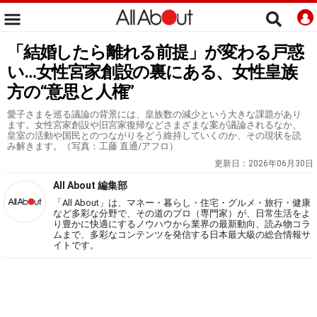
「結婚したら離れる前提」が変わる戸惑
い…女性宮家創設の裏にある、女性皇族
方の“意思と人権”
愛子さまを巡る議論の背景には、皇族数の減少という大きな課題があり
ます。女性宮家創設や旧宮家復帰などさまざまな案が議論されるなか、
皇室の活動や国民とのつながりをどう維持していくのか、その現状を読
み解きます。（写真：工藤 直通/アフロ）
更新日：
2026年06月30日
All About 編集部
「All About」は、マネー・暮らし・住宅・グルメ・旅行・健康
など多彩な分野で、その道のプロ（専門家）が、日常生活をよ
り豊かに快適にするノウハウから業界の最新動向、読み物コラ
ムまで、多彩なコンテンツを発信する日本最大級の総合情報サ
イトです。