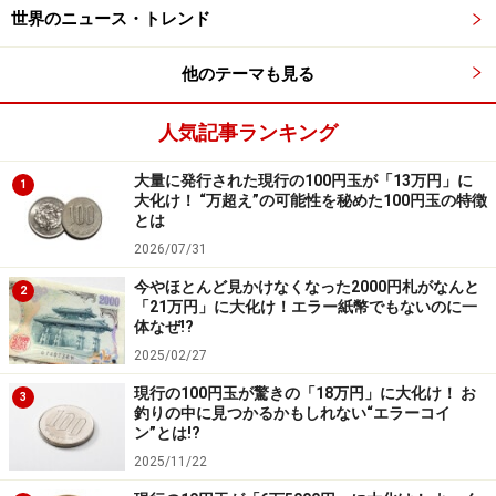
世界のニュース・トレンド
法律が変わったからと、急に皇室に残って宮家を創設す
るように言われることになります。
他のテーマも見る
またもし皇籍保持・離脱についてご本人の意思を尊重す
人気記事ランキング
るとした場合、皇籍保持を選択する女性皇族がいないと
いう事態になることも考えられます。
大量に発行された現行の100円玉が「13万円」に
1
大化け！ “万超え”の可能性を秘めた100円玉の特徴
一方、B案の大きな問題は旧宮家が皇籍を離れて70年以
とは
上も経っていることです。
2026/07/31
今やほとんど見かけなくなった2000円札がなんと
70年以上も前に皇族を離脱した家系の男子を再び皇族と
2
「21万円」に大化け！エラー紙幣でもないのに一
した上で、本人、もしくはその子供を天皇として国民が
体なぜ!?
受け入れられるのかという問題があります。加えて旧宮
2025/02/27
家は現天皇の系統とは約600年も前に枝分かれしていま
現行の100円玉が驚きの「18万円」に大化け！ お
3
釣りの中に見つかるかもしれない“エラーコイ
す。
ン”とは!?
2025/11/22
旧宮家が皇籍を離脱したのは1947年です。敗戦という状