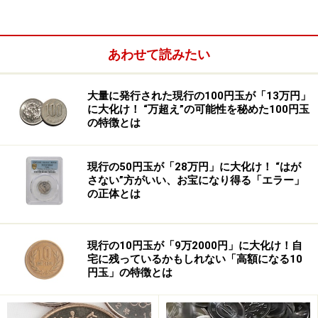
問題が差し迫ったものとして認識されたのが徳仁天皇の
即位でした。これより前の2017年6月、明仁天皇の退位
等に関する「皇室典範特例法」が衆参両院本会議で可
あわせて読みたい
決・成立しました。
法案採決にあたっては「政府は女性宮家の創設など安定
大量に発行された現行の100円玉が「13万円」
に大化け！ “万超え”の可能性を秘めた100円玉
的な皇位継承のための諸課題について、皇族減少の事情
の特徴とは
も踏まえて検討を行い、速やかに国会に報告する」とい
う附帯決議がなされました。
現行の50円玉が「28万円」に大化け！ “はが
さない”方がいい、お宝になり得る「エラー」
それから約4年たった2021年3月23日、菅義偉首相が設置
の正体とは
を決めた、安定的な皇位継承のあり方を検討する有識者
会議の初会合が開かれました。
現行の10円玉が「9万2000円」に大化け！自
冒頭、菅首相は「皇室典範特例法の附帯決議に示された
宅に残っているかもしれない「高額になる10
円玉」の特徴とは
課題について、国会に報告するように求められていま
す。十分に議論し、さまざまな考え方をわかりやすい形
で整理していただきたい」と述べました。