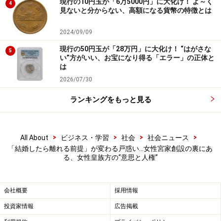
況のなかで、現実的に皇室を維持できなくなったことが
現行の10円玉が「6万5000円」に大化け！ よ～く
4
見ないと分からない、高額になる貨幣の特徴とは
ありました。連合国軍最高司令官総司令部（GHQ）から
皇室財産を国庫に帰属させるよう指令があり、宮家を財
2024/09/09
政的に維持するのは困難になっていました。
現行の50円玉が「28万円」に大化け！ “はがさな
5
い”方がいい、お宝になり得る「エラー」の正体と
この結果、内廷の皇族と、昭和天皇の弟である3直宮家
は
（秩父宮・高松宮・三笠宮）だけを皇族として残して、
2026/07/30
11宮家の51人（男性26人、女性25人）が皇族を離れ、一
ランキングをもっと見る
般民間人となりました。
皇室と国民を結ぶ絆をどう守るか
>
>
>
>
All About
ビジネス・学習
社会
社会ニュース
「結婚したら離れる前提」が変わる戸惑い…女性宮家創設の裏にあ
象徴天皇制は国民の信頼が基礎となります。女性の社会
る、女性皇族方の“意思と人権”
進出がふつうのことになり、女性にもっと活躍してもら
おうという流れが強まっています。また世論調査で約8
会社概要
採用情報
割の人が女性天皇を容認しているなかにあって、保守派
投資家情報
広告掲載
がこだわる「男系男子」で国民の合意が形成されるのは