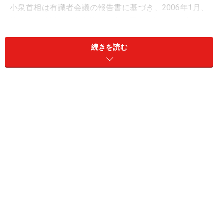
小泉首相は有識者会議の報告書に基づき、2006年1月、
施政方針演説で皇室典範改正案を国会に提出する方針で
あると表明する意向を事前に示し、記者団との懇談でも
続きを読む
「（有識者会議の結論に）理解は得られると思う」と語
っていました。
しかしこの流れが突然、途切れます。翌2月、秋篠宮妃
の紀子さまのご懐妊が発表されたのです。このため政府
は皇室典範の改正案の国会提出を見送ることを決めまし
た。
同年9月6日、紀子さまは第三子となる男子を出産され、
「悠仁」と命名されました。皇室での男子誕生は秋篠宮
さま以来41年ぶりで、この時点での皇位継承順位は徳仁
皇太子さま、秋篠宮さまに次ぐ第3位となりました。
しかし一時的に安堵感は広がったものの、再び皇位継承