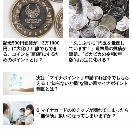
会議には清家篤（前慶應義塾長）、大橋真由美（上智大
教授）、細谷雄一（慶大教授）、宮崎緑（千葉商科大教
授）ら男女3人ずつ計6人が参加。清家氏が座長に就任し
ました。
記念500円硬貨が「3万1000
「久しぶりに1円玉を量産し
本著を執筆している2021年6月末時点ではまだ報告書は
円」に大化け！ 誰でもでき
ています！」造幣局の投稿が
る、コインを“高値”にするた
話題。“ピカピカの令和8年
まとまっておらず、読者の参考までに主たる論点を挙げ
めのポイントとは？
版”はお宝に化ける？
るのにとどめます。
実は「マイナポイント」申請すれば今でももら
安定継承を巡る二つの選択肢と残された課
える！“知らないと損”な狙い目マイナポイント
題
制度とは？
皇位の安定的な継承のための具体策として、大きくは二
つあります。
Q.マイナカードのICチップが壊れてしまったら
「無保険」扱いになってしまいますか？
Ａ案：皇位継承者の範囲を女性や女系まで広げ、女性宮
家を創設する