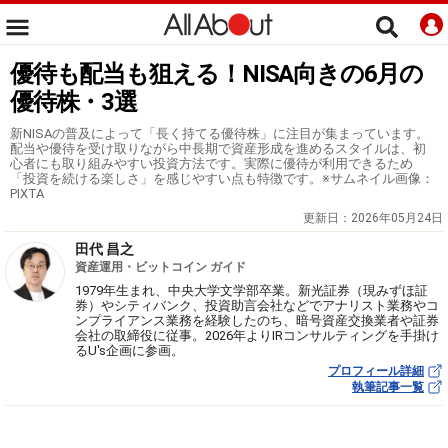
優待も配当も狙える！NISA向きの6月の
優待株・3選
新NISAの普及によって「長く持てる優待株」に注目が集まっています。
配当や優待を受け取りながら中長期で資産形成を進めるスタイルは、初
心者にも取り組みやすい投資方法です。実際に優待が利用できるため
「投資を続ける楽しさ」を感じやすい点も特徴です。※サムネイル画像：
PIXTA
更新日：
2026年05月24日
田代 昌之
資産運用・ビットコイン ガイド
1979年生まれ、中央大学文学部卒業。新光証券（現みずほ証
券）やシティバンク、投資助言会社などでアナリスト業務やコ
ンプライアンス業務を経験したのち、暗号資産交換業者や証券
会社の取締役に従事。2026年よりIRコンサルティングを手掛け
るU's企画に参画。
プロフィール詳細
執筆記事一覧