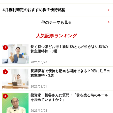
する投資家も増えていますが、アシックスはその両方を
4月権利確定のおすすめ株主優待銘柄
意識しやすい銘柄の1つです。世界的ブランドとしての
知名度も高く、中長期投資との相性が比較的よい企業と
他のテーマも見る
いえるでしょう。
※株主優待に関する情報は、記事執筆時点のものになり
人気記事ランキング
ます。詳細につきましては、各社が発表している株主優
長く持つほどお得！新NISAとも相性がよい8月の
1
待内容をご確認ください。
株主優待株・3選
※記載されている情報は、正確かつ信頼しうると判断し
2026/06/20
た情報源から入手しておりますが、その正確性または完
全性を保証したものではありません。予告なく変更され
長期保有で優待も配当も期待できる？9月に注目の
2
株主優待・3選
る場合があります。また、資産運用、投資はリスクを伴
います。投資に関する最終判断は、ご自身の責任でお願
2026/08/01
いします。
投資家・桐谷さんに質問！「株を売る時のルール
3
を決めていますか？」
※記事内容は執筆時点のものです。最新の内容をご確認くださ
2023/10/05
い。