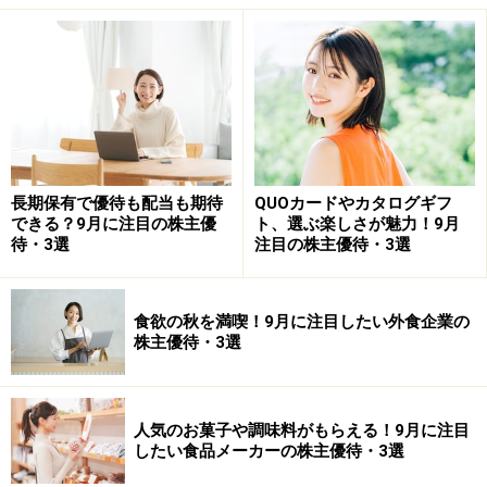
商品引換券がセットになった優待冊子が提供されていま
す。ブランド力が非常に強く、幅広い世代が利用しやす
い点も特徴です。新NISAでは「長く保有しやすい銘柄」
を探す投資家も増えていますが、同社は優待目的の長期
保有投資家も多い銘柄の1つです。一方で人気優待株と
いうこともあり、株価水準は比較的高めに推移しやすい
傾向があります。優待だけでなく、業績推移や月次ベー
長期保有で優待も配当も期待
QUOカードやカタログギフ
できる？9月に注目の株主優
ト、選ぶ楽しさが魅力！9月
スの既存店動向なども含めて確認することが重要です。
待・3選
注目の株主優待・3選
パン・パシフィック・インターナショナル
HD＜7532＞
食欲の秋を満喫！9月に注目したい外食企業の
株主優待・3選
パン・パシフィック・インターナショナルHD＜7532＞
は、ディスカウント店の「ドン・キホーテ」などを展開
しています。株主優待では、グループ店舗で利用できる
人気のお菓子や調味料がもらえる！9月に注目
したい食品メーカーの株主優待・3選
電子マネー「majica」のポイントが付与される仕組みと
なっており、実生活で利用しやすい点が特徴です。食品