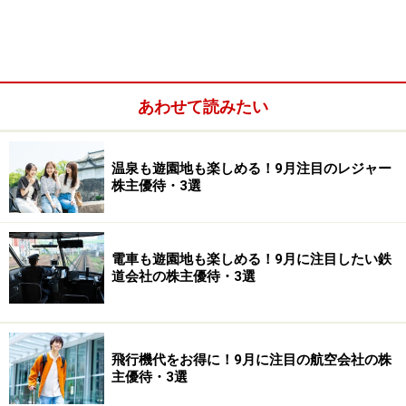
あわせて読みたい
温泉も遊園地も楽しめる！9月注目のレジャー
今回は、6月権利取り銘柄のなかから、中長期投資との
株主優待・3選
相性という観点で注目される優待株を3銘柄紹介しま
す。
電車も遊園地も楽しめる！9月に注目したい鉄
道会社の株主優待・3選
日本マクドナルドホールディングス＜2702
＞
日本マクドナルドホールディングス＜2702＞は、人気優
飛行機代をお得に！9月に注目の航空会社の株
待銘柄の1つです。1年以上の継続保有が必要ですが、株
主優待・3選
主優待としてバーガー類、サイドメニュー、ドリンクの