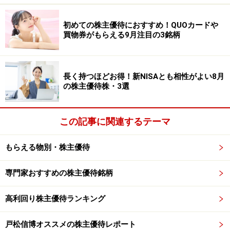
や日用品など幅広い商品を扱っているため、優待を日常
初めての株主優待におすすめ！QUOカードや
生活で活用しやすい点も魅力です。国内だけでなくアジ
買物券がもらえる9月注目の3銘柄
アを中心に海外展開も進めており、中長期成長を期待す
る投資家も少なくありません。NISAでは「長く持ちなが
ら優待を楽しみたい」という投資家からも人気の高い銘
長く持つほどお得！新NISAとも相性がよい8月
柄です。
の株主優待株・3選
アシックス＜7936＞
この記事に関連するテーマ
アシックス＜7936＞は、スポーツ用品大手です。株主優
もらえる物別・株主優待
待では、直営店舗や公式通販などで利用できる割引電子
チケットが提供されており、スポーツ用品購入時に活用
専門家おすすめの株主優待銘柄
できます。近年は健康志向やランニング需要拡大を背景
に業績面でも注目されるケースが増えています。また、
高利回り株主優待ランキング
海外売上比率が高く、円安メリット関連として話題にな
ることもあります。新NISAでは「成長性＋優待」を重視
戸松信博オススメの株主優待レポート