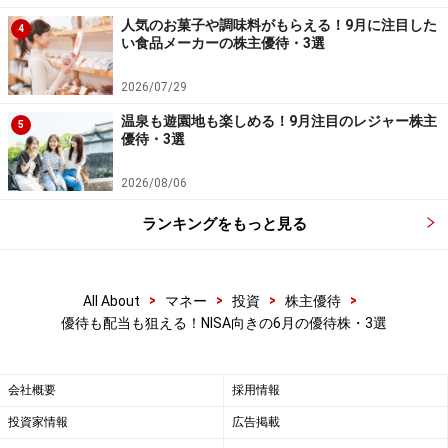
本記事の内容は一般的な情報提供を目的としており、特定の金融
人気のお菓子や調味料がもらえる！9月に注目した
商品や投資行動を推奨するものではありません。
4
い食品メーカーの株主優待・3選
投資や資産運用に関する最終的なご判断はご自身の責任において
行ってください。
掲載情報の正確性・完全性については十分に配慮しております
2026/07/29
が、その内容を保証するものではなく、これに基づく損失・損害
などについて当社は一切の責任を負いません。
温泉も遊園地も楽しめる！9月注目のレジャー株主
5
最新の情報や詳細については、必ず各金融機関やサービス提供者
優待・3選
の公式情報をご確認ください。
2026/08/06
【編集部からのお知らせ】
・「家計」について、
アンケート（2026/8/31まで）
を実施
ランキングをもっと見る
中です！
※抽選で20名にAmazonギフト券1000円分プレゼント
※謝礼付きの限定アンケートやモニター企画に参加が可能に
>
>
>
>
All About
マネー
投資
株主優待
なります
優待も配当も狙える！NISA向きの6月の優待株・3選
会社概要
採用情報
投資家情報
広告掲載