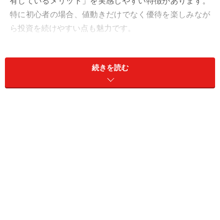
有しているメリット」を実感しやすい特徴があります。
特に初心者の場合、値動きだけでなく優待を楽しみなが
ら投資を続けやすい点も魅力です。
また、NISAでは売却益や配当金が非課税になるため、
「長く持つ」という考え方と相性がよい制度です。その
続きを読む
ため、比較的安定した事業基盤を持つ企業や、生活関連
サービスを展開する企業に注目する投資家も少なくあり
ません。
一方で、業績状況などによって、優待制度は将来的に変
更される可能性もあります。「優待があるから買う」だ
けではなく、配当の実績や配当方針、足元の業績、成長
性なども含めて総合的に判断することが重要です。