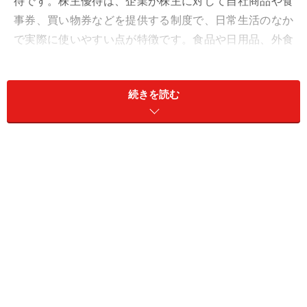
待です。株主優待は、企業が株主に対して自社商品や食
事券、買い物券などを提供する制度で、日常生活のなか
で実際に使いやすい点が特徴です。食品や日用品、外食
関連の優待は、家計負担を抑えながら投資を続けやすい
ことから、初心者にも人気があります。
続きを読む
また、優待投資は「投資を身近に感じやすい」という特
徴もあります。普段利用している企業の優待を受け取る
ことで企業への理解が深まり、長期保有につながるケー
スも少なくありません。
一方で、優待だけを目的に投資するのは非常に危険で
す。なぜならば、業績状況が芳しくなかった場合、優待
を取りやめる可能性があるからです。足元の業績や優待
の実績、財務内容、配当方針なども含めて確認すること
が重要です。