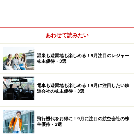
あわせて読みたい
温泉も遊園地も楽しめる！9月注目のレジャー
株主優待・3選
6月は株主優待銘柄数が比較的多い月でもあります。そ
のため、「生活防衛」「家計管理」という視点から優待
電車も遊園地も楽しめる！9月に注目したい鉄
道会社の株主優待・3選
株を探す投資家も少なくありません。
今回は、物価高対策という観点で注目される6月優待株
を3銘柄紹介します。
飛行機代をお得に！9月に注目の航空会社の株
主優待・3選
北海道コカ・コーラボトリング＜2573＞