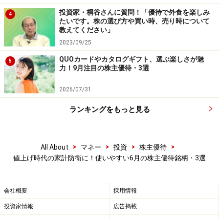
本記事の内容は一般的な情報提供を目的としており、特定の金融
商品や投資行動を推奨するものではありません。
投資家・桐谷さんに質問！「優待で外食を楽しみ
4
投資や資産運用に関する最終的なご判断はご自身の責任において
たいです。株の選び方や買い時、売り時について
行ってください。
教えてください」
掲載情報の正確性・完全性については十分に配慮しております
2023/09/25
が、その内容を保証するものではなく、これに基づく損失・損害
などについて当社は一切の責任を負いません。
QUOカードやカタログギフト、選ぶ楽しさが魅
5
最新の情報や詳細については、必ず各金融機関やサービス提供者
力！9月注目の株主優待・3選
の公式情報をご確認ください。
2026/07/31
【編集部からのお知らせ】
・「家計」について、
アンケート（2026/8/31まで）
を実施
ランキングをもっと見る
中です！
※抽選で20名にAmazonギフト券1000円分プレゼント
※謝礼付きの限定アンケートやモニター企画に参加が可能に
なります
>
>
>
>
All About
マネー
投資
株主優待
値上げ時代の家計防衛に！使いやすい6月の株主優待銘柄・3選
会社概要
採用情報
投資家情報
広告掲載