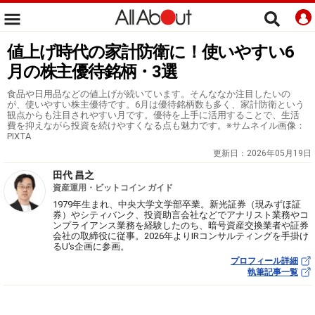
値上げ時代の家計防衛に！使いやすい6
月の株主優待銘柄・3選
食品や日用品などの値上げが続いています。そんななか注目したいの
が、使いやすい株主優待です。6月は優待銘柄数も多く、家計防衛という
観点からも注目されやすい月です。優待を上手に活用することで、生活
費を抑えながら投資を続けやすくなる点も魅力です。※サムネイル画像：
PIXTA
更新日：
2026年05月19日
田代 昌之
資産運用・ビットコイン ガイド
1979年生まれ、中央大学文学部卒業。新光証券（現みずほ証
券）やシティバンク、投資助言会社などでアナリスト業務やコ
ンプライアンス業務を経験したのち、暗号資産交換業者や証券
会社の取締役に従事。2026年よりIRコンサルティングを手掛け
るU's企画に参画。
プロフィール詳細
執筆記事一覧