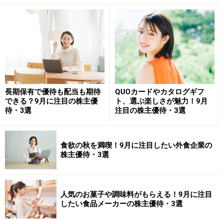
北海道コカ・コーラボトリング＜2573＞は、北海道エリ
アを中心にコカ・コーラ製品を展開しています。株主優
待では、自社飲料製品詰め合わせなどが提供されてお
り、生活のなかで使いやすい優待として人気がありま
す。近年は飲料価格も値上がり傾向にあり、日常的に消
費する商品を優待で受け取れる点は家計面でもメリット
長期保有で優待も配当も期待
QUOカードやカタログギフ
があります。北海道を地盤とした地域密着型企業という
できる？9月に注目の株主優
ト、選ぶ楽しさが魅力！9月
待・3選
注目の株主優待・3選
特徴もあり、安定した事業基盤を評価する投資家も少な
くありません。また、猛暑や夏場の需要拡大期待が市場
のテーマになることもあり、サマーストックとして注目
食欲の秋を満喫！9月に注目したい外食企業の
されるケースもあります。実用性を重視する初心者にも
株主優待・3選
比較的人気の高い優待株です。
人気のお菓子や調味料がもらえる！9月に注目
カゴメ＜2811＞
したい食品メーカーの株主優待・3選
カゴメ＜2811＞は、トマト加工品や野菜ジュースで知ら