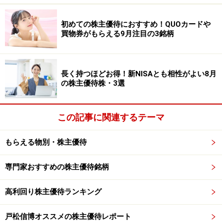
れる食品大手です。株主優待では、自社商品の詰め合わ
せが贈られることで人気があります。食品価格の値上げ
初めての株主優待におすすめ！QUOカードや
買物券がもらえる9月注目の3銘柄
が続くなか、実際に使える食品優待は生活防衛という観
点でも注目されています。同社はブランド力が高く、家
庭でなじみのある商品が多いため、初心者でもイメージ
長く持つほどお得！新NISAとも相性がよい8月
しやすい点が特徴です。また、健康志向の高まりも追い
の株主優待株・3選
風となっています。優待を受けるには半年以上の継続保
有条件がありますが、「保有する楽しさ」を感じやすい
この記事に関連するテーマ
優待株として個人投資家から高い人気を集めています。
もらえる物別・株主優待
小林製薬＜4967＞
専門家おすすめの株主優待銘柄
小林製薬＜4967＞は「熱さまシート」や「ブルーレッ
ト」など、生活に身近な商品を多数展開しています。株
高利回り株主優待ランキング
主優待では、自社製品詰め合わせなどが用意されてお
り、日用品やヘルスケア商品を実際に利用できる点が魅
戸松信博オススメの株主優待レポート