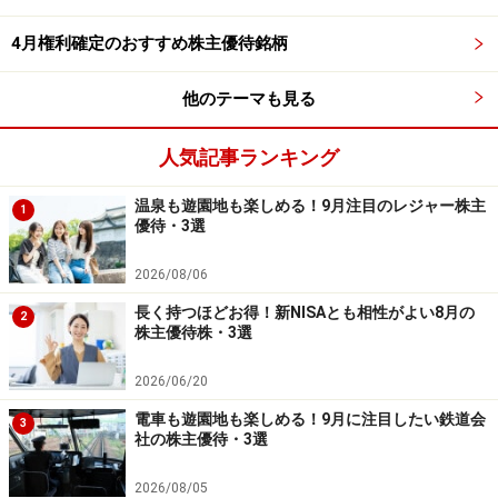
力です。物価高局面において、生活必需品関連の優待は
「家計防衛」としても注目されやすい特徴があります。
4月権利確定のおすすめ株主優待銘柄
日用品優待は使い勝手がよいため、「優待を無駄なく活
他のテーマも見る
用したい」という初心者にも比較的人気があります。
※株主優待に関する情報は、記事執筆時点のものになり
人気記事ランキング
ます。詳細につきましては、各社が発表している株主優
温泉も遊園地も楽しめる！9月注目のレジャー株主
待内容をご確認ください。
1
優待・3選
※記載されている情報は、正確かつ信頼しうると判断し
た情報源から入手しておりますが、その正確性または完
2026/08/06
全性を保証したものではありません。予告なく変更され
長く持つほどお得！新NISAとも相性がよい8月の
2
株主優待株・3選
る場合があります。また、資産運用、投資はリスクを伴
います。投資に関する最終判断は、ご自身の責任でお願
2026/06/20
いします。
電車も遊園地も楽しめる！9月に注目したい鉄道会
3
社の株主優待・3選
※記事内容は執筆時点のものです。最新の内容をご確認くださ
い。
2026/08/05