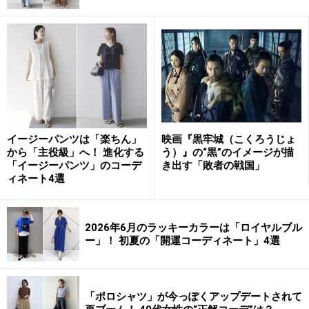
ーディネート全体がパッと明るくなり、こなれた印象を
与えます。
バッグと足元のパンプスには、あえて強いブラックを配
置。硬質で引き締まった黒を持ってくることで、全体の
カラーバランスがボヤけず、スタイリッシュで大人っぽ
いモードな表情に格上げされています。
イージーパンツは「楽ちん」
映画『黒牢城（こくろうじょ
から「主役級」へ！ 進化する
う）』の“黒”のイメージが描
ロイヤルブルーのパンツを主役に
「イージーパンツ」のコーデ
き出す「敗者の戦国」
ィネート4選
出典：WEAR
2026年6月のラッキーカラーは「ロイヤルブル
この
写真
は、ブラックのタンクトップとロイヤルブルー
ー」！ 初夏の「開運コーディネート」4選
のパンツの2色をベースに、リラクシーでありながらモ
ードでスタイリッシュな強さをもたせた、引き算の効い
たミニマルなスタイリング。
「ポロシャツ」が今っぽくアップデートされて