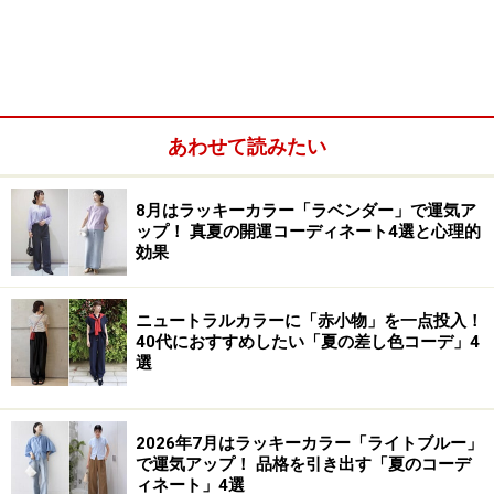
を感じさせる都会的なスタイリングになっています。
あわせて読みたい
8月はラッキーカラー「ラベンダー」で運気ア
ップ！ 真夏の開運コーディネート4選と心理的
効果
ニュートラルカラーに「赤小物」を一点投入！
40代におすすめしたい「夏の差し色コーデ」4
選
そして、トップスの裾からホワイトのビッグTシャツを
2026年7月はラッキーカラー「ライトブルー」
のぞかせているのが、このカラーコーディネート最大の
で運気アップ！ 品格を引き出す「夏のコーデ
ポイント。この計算された白のラインがあることで、コ
ィネート」4選