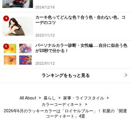
いるのが素材の質感。トップスのリブニットに編み込ま
2024/12/16
れた上品なラメの輝きと、ボトムスのボンディング素材
が持つ程よい光沢感が光をきれいに捉えます。これらが
カーキ色ってどんな色？合う色・合わない色、コ
4
ーデのコツ
組み合わさることで、単なるプレーンな白と青になら
ず、洗練された立体感とモダンで美しいシルエットを引
2023/11/12
き立てています。
パーソナルカラー診断・女性編……自分に似合う色
5
が20秒で分かる！
耳元に配されたゴールド系のアクセサリーが、全体のカ
2022/01/12
ラーバランスをさらに格上げ。ホワイト×ブルーのクール
な配色に、温かみと構築的な輝きを持つゴールドを1点
ランキングをもっと見る
投入することで、カジュアルに寄りすぎず、お呼ばれや
オケージョンにも対応できるようなドラマチックなクラ
>
>
>
All About
暮らし
家事・ライフスタイル
ス感をプラスしています。
>
カラーコーディネート
2026年6月のラッキーカラーは「ロイヤルブルー」！ 初夏の「開運
ロイヤルブルーのワンピースを主役に
コーディネート」4選