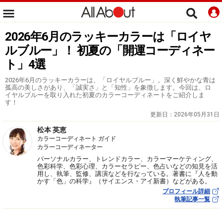
2026年6月のラッキーカラーは「ロイヤ
ルブルー」！ 初夏の「開運コーディネー
ト」4選
2026年6月のラッキーカラーは、「ロイヤルブルー」。深く鮮やかな青は
孤高の美しさがあり、「誠実さ」と「知性」を象徴します。今回は、ロ
イヤルブルーを取り入れた初夏のカラーコーディネートをご紹介しま
す！
更新日：
2026年05月31日
松本 英恵
カラーコーディネート ガイド
カラーコーディネーター
パーソナルカラー、トレンドカラー、カラーマーケティング、
色彩科学、色彩心理、カラーセラピー、色占いなどの知見を活
用し、執筆、監修、講演などを行なっている。著書に『人を動
かす「色」の科学』（サイエンス・アイ新書）などがある。
プロフィール詳細
執筆記事一覧