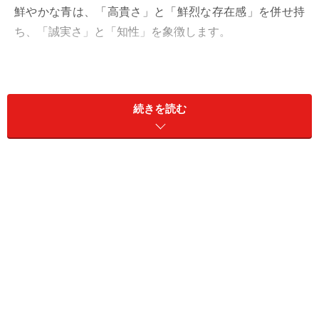
鮮やかな青は、「高貴さ」と「鮮烈な存在感」を併せ持
ち、「誠実さ」と「知性」を象徴します。
今回は「ロイヤルブルー」を主役にした初夏のコーディ
ネートを見ていきましょう。
続きを読む
ロイヤルブルーのトップスを主役に
出典：WEAR
この
写真
は、主役となるロイヤルブルーのトップスとド
ット柄プリーツスカートを主軸に、インナーのホワイト
と小物のブラックで全体を引き締めた、大人の洗練され
たカジュアルスタイル。無地ではなく、ニュアンスのあ
る総柄のプリーツスカートを合わせることで、ワンカラ
ーにはない奥行きと、どこかモダンで建築的な幾何学さ