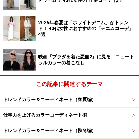
再ブーム！ 40代女性の“正解コーデ”は？
レーヨン麻混のリラックスワイドパンツには、鮮やかさ
と落ち着きを兼ね備えたロイヤルブルーをセレクト。タ
2026年春夏は「ホワイトデニム」がトレン
ンクトップは肌の露出があるため、黒という重い色を選
ド！ 40代女性におすすめの「デニムコーデ」
4選
んでも重苦しくならず、むしろ上半身をコンパクトに見
せ、モダンでヘルシーな強さを演出しています。
映画『プラダを着た悪魔2』に見る、ニュート
ラルカラーの着こなし
ブラックとブルーの組み合わせは、知的で洗練されたク
ールトーンのコントラストを生み出し、麻混素材の持つ
ナチュラルな風合いを、ラフに転ばせず大人の品格へと
この記事に関連するテーマ
昇華させています。
トレンドカラー＆コーディネート（春夏編）
カジュアルなリラックス素材を使いながらも、コントラ
仕事力を上げるカラーコーディネート術
ストの効いたクールな2トーン（黒×青）にまとめること
で、ラフになりすぎず都会的で凛としたたたずまいに仕
トレンドカラー＆コーディネート（秋冬編）
上げています。甘さを極限まで排除した、クールで洗練