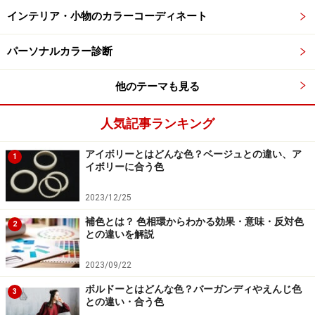
された大人にこそ似合う、引き算の美学が光るカラーコ
インテリア・小物のカラーコーディネート
ーディネートです。
パーソナルカラー診断
ロイヤルブルーのスカートを主役に
他のテーマも見る
出典：WEAR
人気記事ランキング
この
写真
は、トップスにきらめくラメ混のホワイト、ボ
アイボリーとはどんな色？ベージュとの違い、ア
1
トムスに鮮やかで深みのあるロイヤルブルーのボンディ
イボリーに合う色
ングボリューム美脚スカートを合わせることで、パッと
目を引くコントラストを生み出しています。この「白×
2023/12/25
青」の組み合わせは、視覚的に圧倒的な清涼感とクリー
補色とは？ 色相環からわかる効果・意味・反対色
2
との違いを解説
ンな印象を与え、初夏から夏に向けた洗練された大人の
リゾート・マリンスタイルを構築しています。
2023/09/22
ボルドーとはどんな色？バーガンディやえんじ色
3
シンプルな2色使いですが、カラーに奥行きを持たせて
との違い・合う色