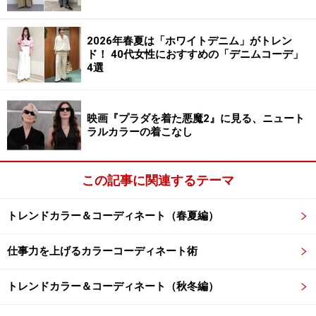
凛とした雰囲気に仕上げています。
2026年春夏は「ホワイトデニム」がトレン
ド！ 40代女性におすすめの「デニムコーデ」
トップスのブラウスは、表面にポコポコとした凹凸があ
4選
るサッカー生地なので、肌離れがよく、かつシアー感
（透け感）があります。光を優しく通す軽やかな黒なの
で、顔まわりが暗く沈まず、涼しげで抜け感のある印象
映画『プラダを着た悪魔2』に見る、ニュート
ラルカラーの着こなし
をキープ。
ボトムスは、デニムライクなシャンブレー素材。両サイ
この記事に関連するテーマ
ドのボタンディテールがアクセントになったワイドシル
トレンドカラー＆コーディネート（春夏編）
エットで、サイドに深めに入ったスリットが暑い季節に
も軽やかで抜け感のある印象を演出します。
仕事力を上げるカラーコーディネート術
ブラックドット柄：ツイル素材のイージー
トレンドカラー＆コーディネート（秋冬編）
パンツ