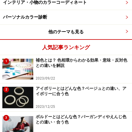
インテリア・小物のカラーコーディネート
出典：WEAR
パーソナルカラー診断
この
コーディネート
は、甘めなフリルとカジュアルなデ
ニムを、2026夏トレンドのドット柄の黒で引き締めた、
他のテーマも見る
大人かわいいMIXコーディネート。ブルーとブラックの2
色をベースに、柄やデザインで遊び心をプラスした配色
人気記事ランキング
バランスが絶妙です。
補色とは？ 色相環からわかる効果・意味・反対色
1
との違いを解説
トップスは、フロントに大きめのフリルがあしらわれた
2023/09/22
デニムシャツ。色は爽やかでカジュアルなデニムブルー
なので、甘さが程よく引き算され、大人っぽくクリーン
アイボリーとはどんな色？ベージュとの違い、ア
2
イボリーに合う色
な着こなしに導いています。
2023/12/25
ボトムスは、白ドットがちりばめられたブラックのイー
ボルドーとはどんな色？バーガンディやえんじ色
3
ジーパンツ。上下ともに無地にするよりも、ボトムスに
との違い・合う色
柄が入ることで、コーディネート全体にリズムと華やか