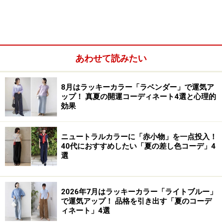
で、ドライで清涼感のあるリネン風の素材を引き立て、
ブラックのブラウスを程よくカジュアルダウンしていま
す。
あわせて読みたい
服がブラック×グレーのモノトーン（無彩色）なので、少
しクールで都会的な印象に。そこに、優しく温かみのあ
8月はラッキーカラー「ラベンダー」で運気ア
るベージュのバッグを投入し、全体に柔らかさと女性ら
ップ！ 真夏の開運コーディネート4選と心理的
効果
しい親しみやすさをプラスしています。
ニュートラルカラーに「赤小物」を一点投入！
40代におすすめしたい「夏の差し色コーデ」4
選
2026年7月はラッキーカラー「ライトブルー」
で運気アップ！ 品格を引き出す「夏のコーデ
ィネート」4選