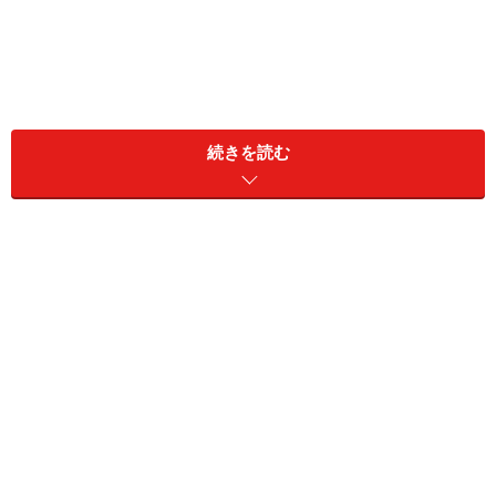
続きを読む
この
コーディネート
は、シックなモノトーンに軽やかな
ニュアンスカラーのベージュを掛け合わせた、上品で洗
練された大人カジュアルです。
トップスは、ブラックのジョーゼット素材のブラウス。
とろみのある生地なので、細かいドット柄と相まって強
さと艶っぽさがあります。
ボトムスは、グレーのリネンライク（麻のような質感）
なイージーパンツ。グレーという中間色を選んだこと