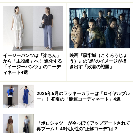
デニムブルー：シャンブレー素材のイージ
ーパンツ
出典：WEAR
イージーパンツは「楽ちん」
映画『黒牢城（こくろうじょ
から「主役級」へ！ 進化する
う）』の“黒”のイメージが描
この
コーディネート
は、重厚感のあるブラックと清涼感
「イージーパンツ」のコーデ
き出す「敗者の戦国」
ィネート4選
のあるブルーを大胆に組み合わせた、コントラストが美
しい大人のクールコーディネート。
2026年6月のラッキーカラーは「ロイヤルブル
ー」！ 初夏の「開運コーディネート」4選
主役級のブルーのイージーパンツに対して、トップスや
小物をすべてブラックで統一することで、ブルーの持つ
鮮やかさと清涼感が引き立ち、非常に印象的なカラーコ
「ポロシャツ」が今っぽくアップデートされて
ントラストが生まれています。白を合わせると爽やかさ
再ブーム！ 40代女性の“正解コーデ”は？
に振れますが、黒を合わせることで都会的でモードな、