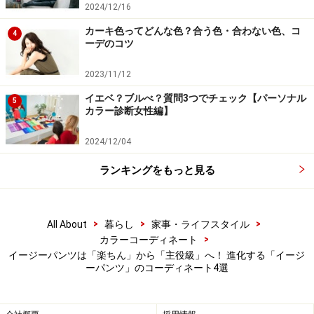
2024/12/16
さが生まれます。ドットのベースがブラックなので、ポ
カーキ色ってどんな色？合う色・合わない色、コ
ップになりすぎず上品に。
4
ーデのコツ
生成り色：3D刺しゅうのイージーパンツ
2023/11/12
イエベ？ブルべ？質問3つでチェック【パーソナル
5
カラー診断女性編】
出典：WEAR
2024/12/04
この
コーディネート
は、夏の上質素材のホワイトワント
ーンコーディネート。単調にならないように、ブラウス
ランキングをもっと見る
のシアー素材が持つ透け感・光の揺らぎ、パンツのクリ
ンクル（シボ）加工による立体的なテクスチャーと3D刺
>
>
>
All About
暮らし
家事・ライフスタイル
しゅうというように、素材の差異でメリハリを出してい
>
カラーコーディネート
るのがポイントです。
イージーパンツは「楽ちん」から「主役級」へ！ 進化する「イージ
ーパンツ」のコーディネート4選
この素材コントラストが、ワントーンでも単調にならな
い奥行きを生んでいます。真っ白ではなく生成り寄りの