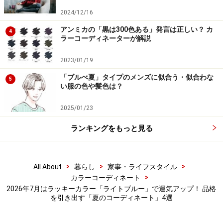
な関係にあります。
2024/12/16
アンミカの「黒は300色ある」発言は正しい？ カ
4
ライトブルーが持つ「冷静で知的なコミュニケーション
ラーコーディネーターが解説
力」に、キャメルの持つ「ポジティブさ・存在感・豊か
さ」が加わることで、「自分の意見やセンスが周囲に快
2023/01/19
く受け入れられ、堂々と注目を集める」という人気運・
「ブルべ夏」タイプのメンズに似合う・似合わな
5
い服の色や髪色は？
自己実現運が跳ね上がります。
2025/01/23
このスタイリングは、知的な品格を保ちながら、豊かさ
ランキングをもっと見る
とスポットライトを自然に引き寄せる「主役」の開運ス
タイル。自分の魅力を堂々と表現して味方につけたい日
に最適です。ホテルでのランチや文化的なお出かけ、あ
>
>
>
All About
暮らし
家事・ライフスタイル
るいは少し背筋を伸ばしたい大切な打ち合わせのシーン
>
カラーコーディネート
に着用すると、素晴らしい品格と自信、そして幸運を授
2026年7月はラッキーカラー「ライトブルー」で運気アップ！ 品格
を引き出す「夏のコーディネート」4選
けてくれるでしょう。