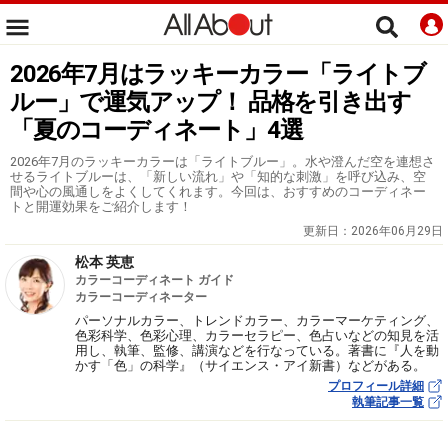
2026年7月はラッキーカラー「ライトブ
ルー」で運気アップ！ 品格を引き出す
「夏のコーディネート」4選
2026年7月のラッキーカラーは「ライトブルー」。水や澄んだ空を連想さ
せるライトブルーは、「新しい流れ」や「知的な刺激」を呼び込み、空
間や心の風通しをよくしてくれます。今回は、おすすめのコーディネー
トと開運効果をご紹介します！
更新日：
2026年06月29日
松本 英恵
カラーコーディネート ガイド
カラーコーディネーター
パーソナルカラー、トレンドカラー、カラーマーケティング、
色彩科学、色彩心理、カラーセラピー、色占いなどの知見を活
用し、執筆、監修、講演などを行なっている。著書に『人を動
かす「色」の科学』（サイエンス・アイ新書）などがある。
プロフィール詳細
執筆記事一覧