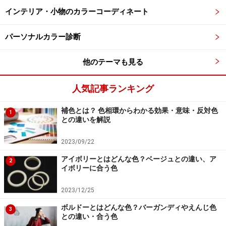
生かし、自分の基盤と豊かさを守り育てる守護的なスタ
インテリア・小物のカラーコーディネート
イル。何か新しい計画をスタートさせる日や、一歩引い
パーソナルカラー診断
て冷静に物事を整理したい日、あるいはリラックスして
過ごしたいプライベートの時間に着用すると、このコー
他のテーマも見る
ディネートの持つ「安定と洗練」のパワーを最大限に味
方にできるでしょう。
人気記事ランキング
ライトブルー×キャメルの補色効果が導く、
補色とは？ 色相環からわかる効果・意味・反対色
1
人気運と成功
との違いを解説
2023/09/22
出典：WEAR
アイボリーとはどんな色？ベージュとの違い、ア
2
イボリーに合う色
この
コーディネート
は、ライトブルーとキャメル（イエ
ローベージュ系）のコントラストが非常に美しく、ハツ
2023/12/25
ラツとした気品を感じる大人の洗練スタイル。ブルー系
ボルドーとはどんな色？バーガンディやえんじ色
3
との違い・合う色
とキャメル系は、互いの魅力を最も引き立て合う相補的