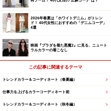
再ブーム！ 40代女性の“正解コーデ”は？
出典：WEAR
2026年春夏は「ホワイトデニム」がトレン
ド！ 40代女性におすすめの「デニムコーデ」
この
コーディネート
は、爽やかなライトブルーの裾レー
4選
ス半袖シャツに、濃いブラウンのフレンチリネンワイド
パンツを合わせた、涼やかさと落ち着きが同居したスタ
映画『プラダを着た悪魔2』に見る、ニュート
イル。
ラルカラーの着こなし
ライトブルーは「知性や新しいアイデア」を、ブラウン
この記事に関連するテーマ
は「安定・蓄積・グラウンディング」を象徴する色。こ
の組み合わせは、新しい知識や時代の流れをキャッチし
トレンドカラー＆コーディネート（春夏編）
つつ、それを現実の生活や着実な資産管理、自分の基盤
作りにしっかり落とし込むという、非常に堅実で力強い
仕事力を上げるカラーコーディネート術
開運効果を発揮します。
トレンドカラー＆コーディネート（秋冬編）
ライトブルー×ブラウンのスタイリングは、知性を現実に