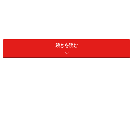
続きを読む
今回は「ライトブルー」を主役にした夏のコーディネー
トを見ていきましょう。
ライトブルー×デニムブルーの相乗効果で、
知性と変化の波に乗る
出典：WEAR
この
コーディネート
は、清涼感のある「ライトブルー」
のサッカー生地ギャザーシャツに、柔らかい素材感のデ
ニムを合わせ、ビーズのミニポシェットをアクセントに