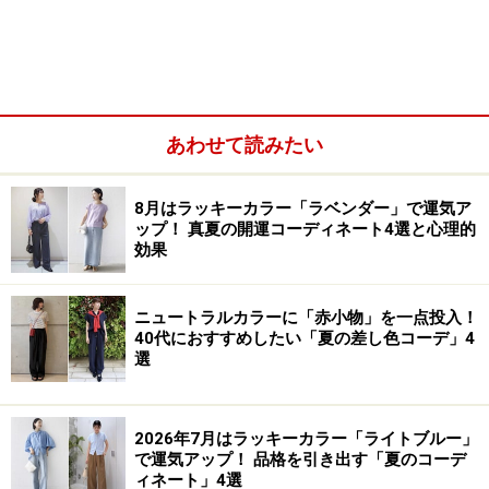
したスタイル。ワントーンの「ブルーの重なり」が最大
の特徴です。
上下をブルー系で統一することで、知的なエネルギーが
あわせて読みたい
循環し、時代の変化や新しい情報をスマートにキャッチ
して自分の糧にするという開運効果を強力にバックアッ
8月はラッキーカラー「ラベンダー」で運気ア
プ。ライトブルーがもたらす「知性やインスピレーショ
ップ！ 真夏の開運コーディネート4選と心理的
ン」を、デニムの「地に足のついた安定感」がしっかり
効果
と受け止めるため、「アイデアを思いつくだけで終わら
せず、現実の行動や成果に結びつける」開運効果も生ま
ニュートラルカラーに「赤小物」を一点投入！
れます。
40代におすすめしたい「夏の差し色コーデ」4
選
2026年7月はラッキーカラー「ライトブルー」
で運気アップ！ 品格を引き出す「夏のコーデ
ィネート」4選