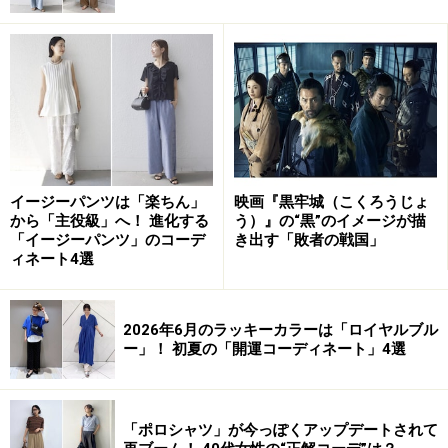
イージーパンツは「楽ちん」
映画『黒牢城（こくろうじょ
から「主役級」へ！ 進化する
う）』の“黒”のイメージが描
コーディネートのスパイスとなっているビーズ使いのポ
「イージーパンツ」のコーデ
き出す「敗者の戦国」
シェットは、光を反射し、小さなきらめきを放つディテ
ィネート4選
ール。キラキラと光る小物は、停滞した運気を跳ね除
け、チャンスを呼び込むトリガーになります。ポシェッ
2026年6月のラッキーカラーは「ロイヤルブル
トのような小さなバッグは、金運を守りつつ、フットワ
ー」！ 初夏の「開運コーディネート」4選
ークを軽くして旅行や外出運を活性化してくれます。
ライトブルー×ブラウンの調和が生む、確実
「ポロシャツ」が今っぽくアップデートされて
なステップアップ