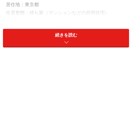
居住地：東京都
住居形態：持ち家（マンションなどの共同住宅）
雇用形態：正社員
世帯年収：本人850万円、配偶者150万円
続きを読む
現預金：1200万円
リスク資産：800万円
定期預金に500万円「普通預金よりは少しは
マシ」
現預金は主に、「生活費口座（地銀）、貯蓄用口座（ネ
ット銀行）、そして子ども名義の教育資金口座（ゆうち
ょ銀行）の3つ」に分けて管理しているというトモパパ
さん。