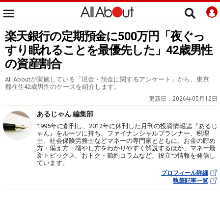
楽天銀行の定期預金に500万円「夜ぐっ
すり眠れることを最優先した」42歳男性
の資産割合
All Aboutが実施している「現金・預金に関するアンケート」から、東京
都在住42歳男性のケースを紹介します。
更新日：
2026年05月12日
あるじゃん 編集部
1995年に創刊し、2012年に休刊した月刊の投資情報誌『あるじ
ゃん』をルーツに持ち、ファイナンシャルプランナー、税理
士、社会保険労務士などマネーの専門家とともに、お金の貯め
方・備え方・増やし方をわかりやすく解説するほか、マネー最
新トピックス、おトク・節約コラムなど、役立つ情報を発信し
ています。
プロフィール詳細
執筆記事一覧