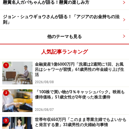
※本文中のコメントは、投稿内容をもとに読みやすく再
懸賞名人ガバちゃんが語る！懸賞の楽しみ方
構成しています
※エピソードは投稿者の当時のものです。現在とはサー
ジョン・シュウギョウさんが語る！「アジアのお金持ちの法
則」
ビスや金額などの情報が異なることがございます
※投稿エピソードのため、内容の正確性を保証するもの
他のテーマも見る
ではございません
人気記事ランキング
※記事内容は執筆時点のものです。最新の内容をご確認くださ
い。
金融資産1億6000万円「洗濯は2週間に1回、お風
1
本記事の内容は一般的な情報提供を目的としており、特定の金融
呂はシャワーが習慣」61歳男性の年金繰り上げ生
商品や投資行動を推奨するものではありません。
活
投資や資産運用に関する最終的なご判断はご自身の責任において
2026/08/08
行ってください。
掲載情報の正確性・完全性については十分に配慮しております
「100株で買い物が3％キャッシュバック。映画も
2
が、その内容を保証するものではなく、これに基づく損失・損害
優待価格」51歳女性が2年使った株主優待
などについて当社は一切の責任を負いません。
最新の情報や詳細については、必ず各金融機関やサービス提供者
の公式情報をご確認ください。
2026/08/07
世帯年収650万円「このまま専業主婦でもよいかも
3
【編集部からのお知らせ】
と発言する妻」33歳男性の夫婦給与事情