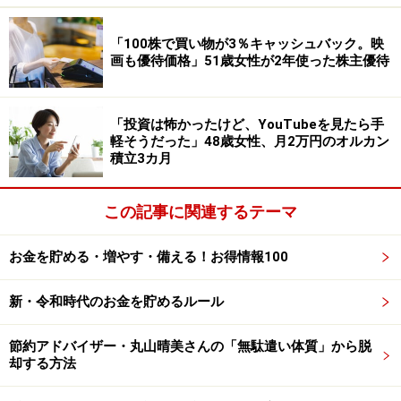
の変動で一喜一憂するストレスを抱えるより現金がある
安心感を選びます」と話すトモパパさん。
「100株で買い物が3％キャッシュバック。映
画も優待価格」51歳女性が2年使った株主優待
とはいえ昨今の物価高で「現金だけでは資産が減ってい
く恐怖を強く感じます。一方で、トランプ政権による関
税などの不透明感もあるため、大きく投資に回す勇気は
「投資は怖かったけど、YouTubeを見たら手
出ません。結局、現金での守りを固めつつ、慎重に投資
軽そうだった」48歳女性、月2万円のオルカン
積立3カ月
枠を広げるのが自分には合っている」と語られていまし
た。
この記事に関連するテーマ
定期預金、現預金のエピソードを募集中で
お金を貯める・増やす・備える！お得情報100
す
皆さんが普段から利用している定期預金や、現金に対す
新・令和時代のお金を貯めるルール
る考え方についてエピソードをお寄せください。投稿は
節約アドバイザー・丸山晴美さんの「無駄遣い体質」から脱
こちら
から
却する方法
ーーーーーーーーーーーーーーーー