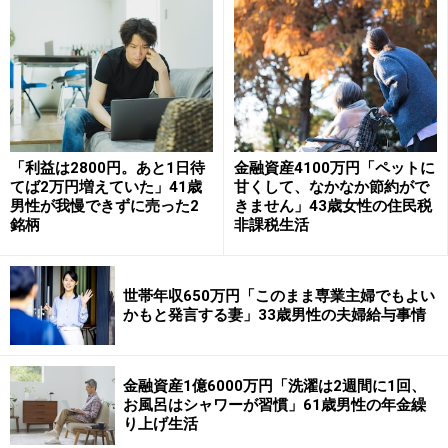
えています」と話します。
「家族を抱える身として安心感を選ぶ」
手元に現預金はいくらあると安心か、との問いには「最
低でも500万円は現金で持っておきたいです」と回答。
「利益は2800円。あと1日待
金融資産4100万円「ペットに
「家族がいるので、半年や1年分の生活費がある程度で
てば2万円増えていた」41歳
甘くして、なかなか節約がで
は精神的に余裕が持てない」と言います。
男性が我慢できずに売った2
きません」43歳女性の住民税
銘柄
非課税生活
理想の資産配分は「現金4割、リスク資産6割程度」だそ
うですが、実際の配分はより守りを重視した「現金6
世帯年収650万円「このまま専業主婦でもよい
割、リスク資産4割」。
かもと発言する妻」33歳男性の夫婦給与事情
理由として「以前、少額の株取引で急落を経験し、仕事
中もスマホの画面が気になってしまったことがありまし
金融資産1億6000万円「洗濯は2週間に1回、
た。その経験から今は何よりも『夜ぐっすり眠れるこ
お風呂はシャワーが習慣」61歳男性の年金繰
と』を最優先しています。家族を抱える身として、市場
り上げ生活