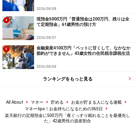
・「家計」について、
アンケート（2026/8/31まで）
を実施
中です！
2026/08/08
※抽選で20名にAmazonギフト券1000円分プレゼント
※謝礼付きの限定アンケートやモニター企画に参加が可能に
現預金5000万円「普通預金は200万円、残りは全
4
なります
て定期預金」61歳男性の預け方
2026/08/07
金融資産4100万円「ペットに甘くして、なかなか
5
節約ができません」43歳女性の住民税非課税生活
2026/08/08
ランキングをもっと見る
>
>
>
>
All About
マネー
貯める
お金が貯まる人になる連載
>
マネーtips！お金持ちになるための365日
楽天銀行の定期預金に500万円「夜ぐっすり眠れることを最優先し
た」42歳男性の資産割合