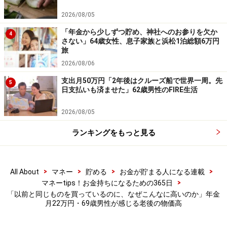
やきゅうりなどの栽培、ウォーキングや図書館通いを始
2026/08/05
めた。電気代節約のために、こたつ生活を復活させた
「年金から少しずつ貯め、神社へのお参りを欠か
ら、妻にも好評だった」と前向きな一面も。一方で、
4
さない」64歳女性、息子家族と浜松1泊総額6万円
「外食時は値段を見てから注文を決めるようになり、以
旅
前より少し惨めな気持ちになることがある」と率直な思
2026/08/06
いも口にしています。
支出月50万円「2年後はクルーズ船で世界一周。先
5
日支払いも済ませた」62歳男性のFIRE生活
最後に、「時間はたっぷりあるのに、お金の不安が思っ
たよりも大きい。現役時代は『退職したらのんびりでき
2026/08/05
る』と思っていたが、収入が年金だけという状況に慣れ
ランキングをもっと見る
るまで、かなり精神的に落ち着かなかった」と、リタイ
ア後の苦労を語られていました。
>
>
>
>
All About
マネー
貯める
お金が貯まる人になる連載
>
マネーtips！お金持ちになるための365日
「以前と同じものを買っているのに、なぜこんなに高いのか」年金
月22万円・69歳男性が感じる老後の物価高