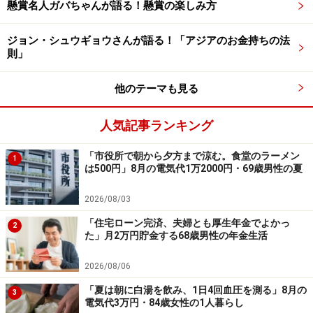
懸賞名人ガバちゃんが語る！懸賞の楽しみ方
「時間はたっぷりあるのに、お金の不安が
思ったよりも大きい」
ジョン・シュウギョウさんが語る！「アジアのお金持ちの法
則」
年金生活を始めてからは、「コンビニでの買い物はほぼ
ゼロに、タクシーの利用や、会費が高く体力的にもきつ
他のテーマも見る
くなったことからゴルフもやめた」そう。
人気記事ランキング
また、「節約のためにポイントカードやアプリを駆使す
るようになった。スーパーでは、特売日に合わせてまと
「市役所で朝から夕方まで涼む。食堂のラーメン
1
は500円」8月の電気代1万2000円・69歳男性の夏
め買いをしている。事前に必ずチラシアプリを確認して
行くようにして、（割安の）プライベートブランドを積
2026/08/03
極的に使うようになった。さらに、現役時代はほぼ放置
「住宅ローン完済、夫婦とも厚生年金でよかっ
2
していたが、ふるさと納税制度をきちんと活用するよう
た」月2万円貯金する68歳男性の年金生活
になり、食費の節約に役立っている」と、工夫を重ねて
2026/08/06
いる様子です。
「夏は朝に白湯を飲み、1日4回血圧を測る」8月の
3
節約を意識する暮らしの中では、「家庭菜園でのトマト
電気代3万円・84歳女性の1人暮らし