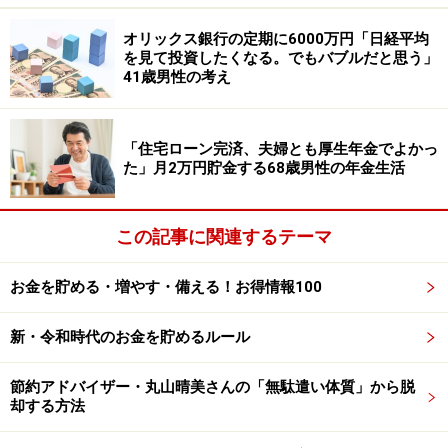
と思っていたが、実際に生活してみると、物価高の影響
が思った以上に大きかった」とも。中でも「食費への影
オリックス銀行の定期に6000万円「日経平均
を見て投資したくなる。でもバブルだと思う」
響が最も大きい。肉、魚、調味料などが、2～3年前と比
41歳男性の考え
べると明らかに値上がりしている。妻と『以前と同じも
のを買っているのに、なぜこんなに高いのか』とよく話
「住宅ローン完済、夫婦とも厚生年金でよかっ
す。光熱費も冬場は特に厳しい。3万円近くなることも
た」月2万円貯金する68歳男性の年金生活
ある」とため息をつきます。
税金や社会保険料についても、「これほど引かれるとは
この記事に関連するテーマ
想定していなかった。年金の手取り額が思ったより少な
い。住民税・国民健康保険料・介護保険料が重なって、
お金を貯める・増やす・備える！お得情報100
年間で50万円近くは持っていかれる感覚がある。現役時
代は会社が半分負担してくれていたのだと、今さら実感
新・令和時代のお金を貯めるルール
した。特に介護保険料は、使ってもいないのに毎月引か
節約アドバイザー・丸山晴美さんの「無駄遣い体質」から脱
れるのが、納得しにくい」と複雑な思いがあるようで
却する方法
す。