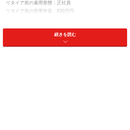
リタイア前の雇用形態：正社員
リタイア前の世帯年収：850万円
現預金：2200万円
リスク資産：800万円
続きを読む
「医療費や冠婚葬祭が重なった月は、3万～
5万円の赤字に」
年金生活で貯金ができているか、の問いに「あまり貯金
できていない」と回答したやまださん。