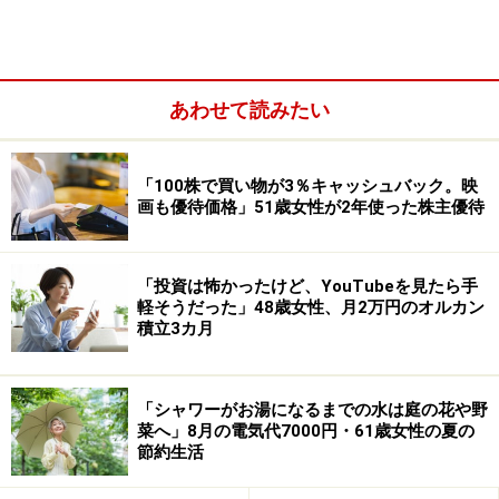
あわせて読みたい
現在のひと月当たりの世帯収入は「年金月22万円、株の
配当など月平均2万円程度」で合計24万円。
「100株で買い物が3％キャッシュバック。映
一方、月の生活費は「冠婚葬祭などで変動はある」もの
画も優待価格」51歳女性が2年使った株主優待
の、平均すると「食費5万円、固定資産税積立などの住
居費1万5000円、光熱費2万円、通信費8000円、医療費2
「投資は怖かったけど、YouTubeを見たら手
万円、交通費5000円、日用品代1万円、保険料1万円、交
軽そうだった」48歳女性、月2万円のオルカン
際費1万円、趣味娯楽費1万円、車関連の費用1万円、そ
積立3カ月
のほか1万円程度。合計17万～18万円ほど」と言いま
す。
「シャワーがお湯になるまでの水は庭の花や野
菜へ」8月の電気代7000円・61歳女性の夏の
一見するとゆとりのある家計に見えますが、年金生活で
節約生活
は貯金が「想定よりできていない」とのこと。実際には
年間ベースで見ると「月1万円程度の赤字。大きく崩れ