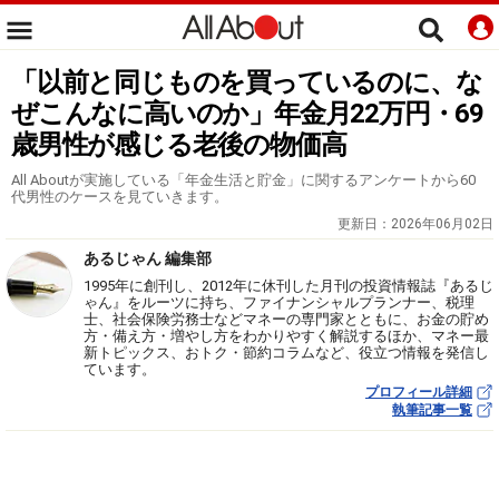
「以前と同じものを買っているのに、な
ぜこんなに高いのか」年金月22万円・69
歳男性が感じる老後の物価高
All Aboutが実施している「年金生活と貯金」に関するアンケートから60
代男性のケースを見ていきます。
更新日：
2026年06月02日
あるじゃん 編集部
1995年に創刊し、2012年に休刊した月刊の投資情報誌『あるじ
ゃん』をルーツに持ち、ファイナンシャルプランナー、税理
士、社会保険労務士などマネーの専門家とともに、お金の貯め
方・備え方・増やし方をわかりやすく解説するほか、マネー最
新トピックス、おトク・節約コラムなど、役立つ情報を発信し
ています。
プロフィール詳細
執筆記事一覧