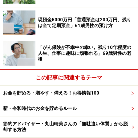
コロワイド以外で気に入っている優待銘柄として、100
株以上の保有で「系列の飲食店で優待が使える」
すかい
現預金5000万円「普通預金は200万円、残り
らーくホールディングス＜3197＞
。また、今後購入を検
は全て定期預金」61歳男性の預け方
討している銘柄として「長期保有優遇があり、優待品と
してビールを選べる」
ゲームカードホールディングス＜
「がん保険が不幸中の幸い。残り10年程度の
6249＞
を挙げています。
人生、仕事に趣味に頑張れる」69歳男性の老
後
優待銘柄は「インカムゲイン（配当金など保有による収
益）もキャピタルゲイン（売却による売買差益）も狙え
この記事に関連するテーマ
て、NISAを利用すれば税負担も抑えられるのでお得」に
感じていると言う、幸せになりたいさん。
お金を貯める・増やす・備える！お得情報100
一方で、「最近はTOB（株式公開買付け）、MBO（経営
新・令和時代のお金を貯めるルール
陣による自社株買収）も多く、意図せず優待廃止が多い
のでモヤモヤします」とも明かされていました。
節約アドバイザー・丸山晴美さんの「無駄遣い体質」から脱
却する方法
※皆さんの買ってよかった株主優待エピソードを
こちら