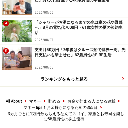
た」月2万円貯金する68歳男性の年金生活
商品や投資行動を推奨するものではありません。
投資や資産運用に関する最終的なご判断はご自身の責任において
2026/08/06
行ってください。
掲載情報の正確性・完全性については十分に配慮しております
「シャワーがお湯になるまでの水は庭の花や野菜
4
が、その内容を保証するものではなく、これに基づく損失・損害
へ」8月の電気代7000円・61歳女性の夏の節約生
などについて当社は一切の責任を負いません。
活
最新の情報や詳細については、必ず各金融機関やサービス提供者
の公式情報をご確認ください。
2026/08/07
支出月50万円「2年後はクルーズ船で世界一周。先
5
【編集部からのお知らせ】
日支払いも済ませた」62歳男性のFIRE生活
・「家計」について、
アンケート（2026/8/31まで）
を実施
中です！
2026/08/05
※抽選で20名にAmazonギフト券1000円分プレゼント
※謝礼付きの限定アンケートやモニター企画に参加が可能に
ランキングをもっと見る
なります
>
>
>
>
All About
マネー
貯める
お金が貯まる人になる連載
>
マネーtips！お金持ちになるための365日
「3カ月ごとに1万円分もらえるなんてスゴイ」家族とお寿司を楽し
む55歳男性の株主優待