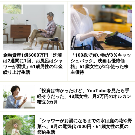
イントがもらえるなんてスゴイ」と魅力を感じ、「『に
ぎりの徳兵衛』で、家族みんなでお寿司をおなかいっぱ
い食べるために購入」に踏み切ったと言います。
優待を受け取ってからは、実際に「3カ月に一度食べに
行っています」と、日常的に活用している様子。
金融資産1億6000万円「洗濯
「100株で買い物が3％キャッ
コロワイドについては、優待を「使える店がたくさんあ
は2週間に1回、お風呂はシャ
シュバック。映画も優待価
るほか、ポイントを商品と交換することもできて、使い
ワーが習慣」61歳男性の年金
格」51歳女性が2年使った株
繰り上げ生活
主優待
勝手がよい」と評価しています。
「NISAを利用すれば税負担も抑えられる」
「投資は怖かったけど、YouTubeを見たら手
軽そうだった」48歳女性、月2万円のオルカン
積立3カ月
優待銘柄を選ぶ際は、「QUOカードやデジタルポイン
ト、食事券がもらえる優待を狙っている」ほか、「優待
と配当収入のダブルで利益を得られる」点も重視してい
「シャワーがお湯になるまでの水は庭の花や野
菜へ」8月の電気代7000円・61歳女性の夏の
るとのこと。
節約生活