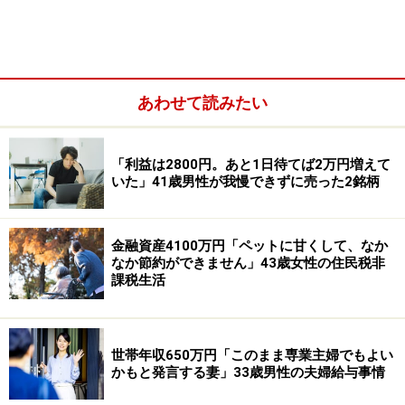
う、幸せになりたいさん。
あわせて読みたい
「利益は2800円。あと1日待てば2万円増えて
いた」41歳男性が我慢できずに売った2銘柄
金融資産4100万円「ペットに甘くして、なか
なか節約ができません」43歳女性の住民税非
課税生活
株主優待目的で最も買ってよかった銘柄は、外食ブラン
ドを展開・運営する
コロワイド＜7616＞
だそうです。
500株以上の保有で、対象店舗で利用できる優待ポイン
世帯年収650万円「このまま専業主婦でもよい
かもと発言する妻」33歳男性の夫婦給与事情
トを「年間で4万円分」受け取れるとのこと。「500株を
購入するハードルは高かったが、3カ月毎に1万円分のポ