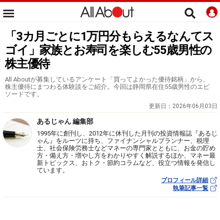
「3カ月ごとに1万円分もらえるなんてス
ゴイ」家族とお寿司を楽しむ55歳男性の
株主優待
All Aboutが募集しているアンケート「買ってよかった優待銘柄」から、
株主優待にまつわる体験談をご紹介。今回は静岡県在住55歳男性のエピ
ソードです。
更新日：
2026年06月03日
あるじゃん 編集部
1995年に創刊し、2012年に休刊した月刊の投資情報誌『あるじ
ゃん』をルーツに持ち、ファイナンシャルプランナー、税理
士、社会保険労務士などマネーの専門家とともに、お金の貯め
方・備え方・増やし方をわかりやすく解説するほか、マネー最
新トピックス、おトク・節約コラムなど、役立つ情報を発信し
ています。
プロフィール詳細
執筆記事一覧