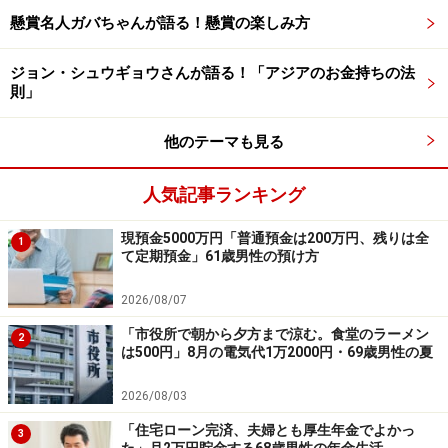
からぜひお寄せください。エピソードの採用で3000円分
懸賞名人ガバちゃんが語る！懸賞の楽しみ方
のAmazonギフト券をもれなくプレゼント
ジョン・シュウギョウさんが語る！「アジアのお金持ちの法
則」
ーーーーーーーーーーーーーーー
※本文カッコ内の回答者コメントは原文に準拠していま
他のテーマも見る
す
※エピソードは投稿者の当時のものです。現在とはサー
人気記事ランキング
ビスや金額などの情報が異なることがございます
※投稿エピソードのため、内容の正確性を保証するもの
現預金5000万円「普通預金は200万円、残りは全
1
て定期預金」61歳男性の預け方
ではございません
※特定銘柄について、投資の勧誘を目的としたものでは
2026/08/07
ございません。資産運用、投資はリスクを伴います。投
「市役所で朝から夕方まで涼む。食堂のラーメン
2
資に関する最終判断は、御自身の責任でお願いします
は500円」8月の電気代1万2000円・69歳男性の夏
2026/08/03
※記事内容は執筆時点のものです。最新の内容をご確認くださ
い。
「住宅ローン完済、夫婦とも厚生年金でよかっ
3
本記事の内容は一般的な情報提供を目的としており、特定の金融