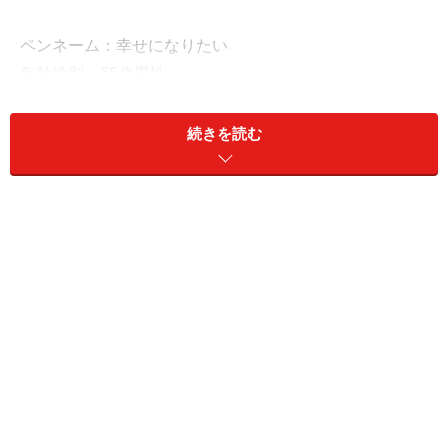
ペンネーム：幸せになりたい
年齢性別：55歳男性
同居家族構成：本人、妻（54歳）、長男（23歳）、長女
（19歳）
続きを読む
居住地：静岡県
雇用形態：正社員
世帯年収：本人1200万円、配偶者600万円
現預金：1500万円、リスク資産：5000万円
■リスク資産内訳
・日本株：5000万円
「おすすめ優待銘柄はコロワイド」
投資歴は「約9年」、日本株を中心に運用しているとい