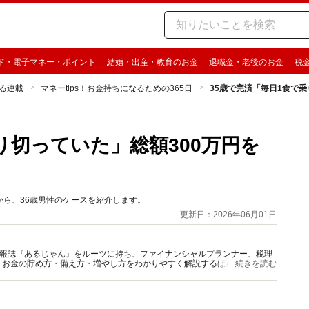
ド・電子マネー・ポイント
結婚・出産・教育のお金
退職金・老後のお金
税
る連載
マネーtips！お金持ちになるための365日
35歳で完済「毎日1食で
り切っていた」総額300万円を
」から、36歳男性のケースを紹介します。
更新日：2026年06月01日
資情報誌『あるじゃん』をルーツに持ち、ファイナンシャルプランナー、税理
、お金の貯め方・備え方・増やし方をわかりやすく解説するほか、マネー最
...続きを読む
情報を発信しています。