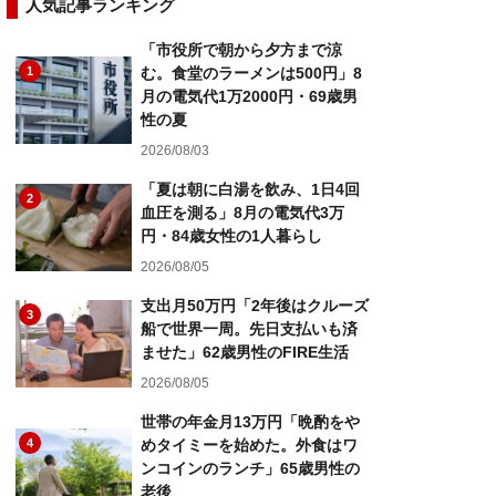
人気記事ランキング
「市役所で朝から夕方まで涼
1
む。食堂のラーメンは500円」8
月の電気代1万2000円・69歳男
性の夏
2026/08/03
「夏は朝に白湯を飲み、1日4回
2
血圧を測る」8月の電気代3万
円・84歳女性の1人暮らし
2026/08/05
支出月50万円「2年後はクルーズ
3
船で世界一周。先日支払いも済
ませた」62歳男性のFIRE生活
2026/08/05
世帯の年金月13万円「晩酌をや
4
めタイミーを始めた。外食はワ
ンコインのランチ」65歳男性の
老後