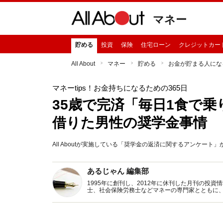
マネー
貯める
投資
保険
住宅ローン
クレジットカー
All About
マネー
貯める
お金が貯まる人にな
マネーtips！お金持ちになるための365日
35歳で完済「毎日1食で乗
借りた男性の奨学金事情
All Aboutが実施している「奨学金の返済に関するアンケート
あるじゃん 編集部
1995年に創刊し、2012年に休刊した月刊の投
士、社会保険労務士などマネーの専門家とともに
新トピックス、おトク・節約コラムなど、役立つ