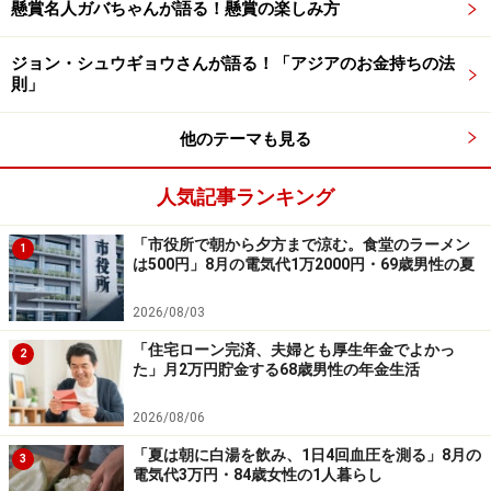
懸賞名人ガバちゃんが語る！懸賞の楽しみ方
※記事内容は執筆時点のものです。最新の内容をご確認くださ
い。
本記事の内容は一般的な情報提供を目的としており、特定の金融
ジョン・シュウギョウさんが語る！「アジアのお金持ちの法
商品や投資行動を推奨するものではありません。
則」
投資や資産運用に関する最終的なご判断はご自身の責任において
行ってください。
掲載情報の正確性・完全性については十分に配慮しております
他のテーマも見る
が、その内容を保証するものではなく、これに基づく損失・損害
などについて当社は一切の責任を負いません。
人気記事ランキング
最新の情報や詳細については、必ず各金融機関やサービス提供者
の公式情報をご確認ください。
「市役所で朝から夕方まで涼む。食堂のラーメン
1
は500円」8月の電気代1万2000円・69歳男性の夏
【編集部からのお知らせ】
・「家計」について、
アンケート（2026/8/31まで）
を実施
中です！
2026/08/03
※抽選で20名にAmazonギフト券1000円分プレゼント
「住宅ローン完済、夫婦とも厚生年金でよかっ
※謝礼付きの限定アンケートやモニター企画に参加が可能に
2
た」月2万円貯金する68歳男性の年金生活
なります
2026/08/06
「夏は朝に白湯を飲み、1日4回血圧を測る」8月の
3
電気代3万円・84歳女性の1人暮らし