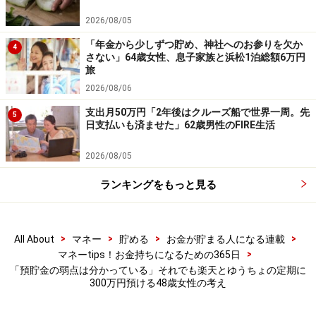
2026/08/05
「年金から少しずつ貯め、神社へのお参りを欠か
4
さない」64歳女性、息子家族と浜松1泊総額6万円
旅
2026/08/06
支出月50万円「2年後はクルーズ船で世界一周。先
5
日支払いも済ませた」62歳男性のFIRE生活
2026/08/05
ランキングをもっと見る
>
>
>
>
All About
マネー
貯める
お金が貯まる人になる連載
>
マネーtips！お金持ちになるための365日
「預貯金の弱点は分かっている」それでも楽天とゆうちょの定期に
300万円預ける48歳女性の考え