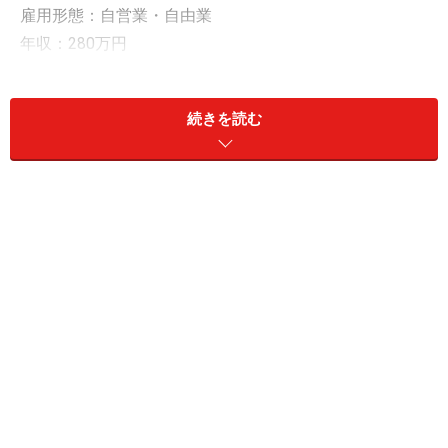
雇用形態：自営業・自由業
年収：280万円
現預金：1800万円
リスク資産：700万円
続きを読む
「ゆうちょ銀行と楽天銀行の定期預金に計
300万円」
現預金について「生活費は地方銀行の普通預金に、老後
資金など当面使わないお金は複数の金融機関の定期預金
に分けて」管理しているというもりながみるくさん。