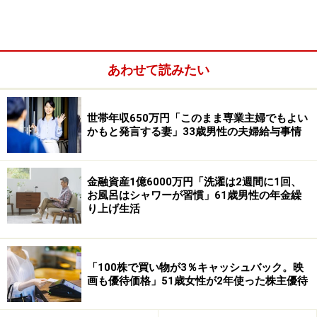
あわせて読みたい
定期預金の利用状況については、「ゆうちょ銀行の定期
世帯年収650万円「このまま専業主婦でもよい
貯金1年もの（参考金利年0.4％）に200万円、楽天銀行
かもと発言する妻」33歳男性の夫婦給与事情
の定期預金1年もの（参考金利年0.4％）に100万円」の
計300万円を預けているとのこと（ともに2026年5月時点
の金利）。
金融資産1億6000万円「洗濯は2週間に1回、
お風呂はシャワーが習慣」61歳男性の年金繰
「どの程度増えるのか実験として預けています」とあり
り上げ生活
ます。
「現金比率は約7割。投資は暴落に耐えらえ
「100株で買い物が3％キャッシュバック。映
画も優待価格」51歳女性が2年使った株主優待
る範囲で」
手元に現預金はいくらあると安心か、との問いには「無