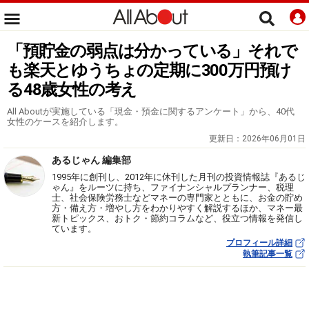
「預貯金の弱点は分かっている」それで
も楽天とゆうちょの定期に300万円預け
る48歳女性の考え
All Aboutが実施している「現金・預金に関するアンケート」から、40代
女性のケースを紹介します。
更新日：
2026年06月01日
あるじゃん 編集部
1995年に創刊し、2012年に休刊した月刊の投資情報誌『あるじ
ゃん』をルーツに持ち、ファイナンシャルプランナー、税理
士、社会保険労務士などマネーの専門家とともに、お金の貯め
方・備え方・増やし方をわかりやすく解説するほか、マネー最
新トピックス、おトク・節約コラムなど、役立つ情報を発信し
ています。
プロフィール詳細
執筆記事一覧