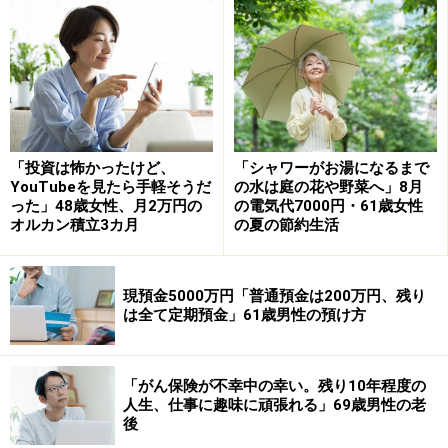
収入でも1年間は生活できるように300万円以上は持って
おき、併せて現金資産の同額かそれを下回る範囲内での
リスク資産の保有が望ましいです」と回答。
現在の資産配分は「現金7割、リスク資産3割くらい」。
配分は特に意図したものではなく「リスク資産が複利で
「投資は怖かったけど、
「シャワーがお湯になるまで
増えたため望まずにこのようになりました」と話しま
YouTubeを見たら手軽そうだ
の水は庭の花や野菜へ」8月
った」48歳女性、月2万円の
の電気代7000円・61歳女性
す。
オルカン積立3カ月
の夏の節約生活
「投資は余剰金で行うもので精神的にきついものはやり
ません。長期で保有し続けられるのかが投資信託の一番
現預金5000万円「普通預金は200万円、残り
大事なことなので、暴落にも耐えらえるくらいの金額に
は全て定期預金」61歳男性の預け方
すればいいと思います」ともりながみるくさん。
一方で「預貯金は安心代です。ですがゆうちょや（その
「がん保険が不幸中の幸い。残り10年程度の
人生、仕事に趣味に頑張れる」69歳男性の老
ほかの）銀行の定期預金も金額保障があるだけで実質価
後
値は目減りする可能性があることを忘れないようにして