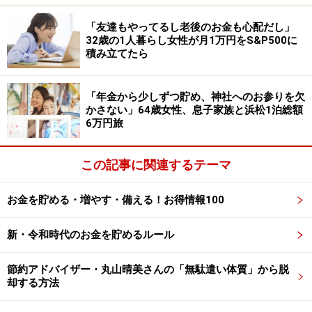
います」と冷静な見方を示しておられました。
「友達もやってるし老後のお金も心配だし」
32歳の1人暮らし女性が月1万円をS&P500に
定期預金、現預金のエピソードを募集中で
積み立てたら
す
皆さんが普段から利用している定期預金や、現金に対す
「年金から少しずつ貯め、神社へのお参りを欠
かさない」64歳女性、息子家族と浜松1泊総額
る考え方についてエピソードをお寄せください。投稿は
6万円旅
こちら
から
この記事に関連するテーマ
ーーーーーーーーーーーーーーーー
※本文中のコメントは、投稿内容をもとに読みやすく再
お金を貯める・増やす・備える！お得情報100
構成しています
※エピソードは投稿者の当時のものです。現在とはサー
新・令和時代のお金を貯めるルール
ビスや金額などの情報が異なることがございます
※投稿エピソードのため、内容の正確性を保証するもの
節約アドバイザー・丸山晴美さんの「無駄遣い体質」から脱
ではございません
却する方法