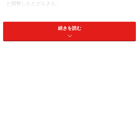
と回答したとどんさん。
とはいえ、ひと月当たりの現在の収入「年金20万円」の
うち、平均すると「月2万円」ほどは貯蓄に回している
続きを読む
とのこと。
年金生活になってからは「正直なところ大きく貯金を増
やすことはできていません。その理由は、年金収入が限
られている一方で、医療費や生活費が思った以上にかか
るためです。特に年齢を重ねるにつれて通院の回数が増
え、予想していたより支出がかさむ」と話します。
物価高の影響「はっきりと感じています」
年金生活で特にきついと感じる支出について挙げたの
は、「食費にかかる月5万円」。
特にここ最近は物価高の影響を「感じています。これま