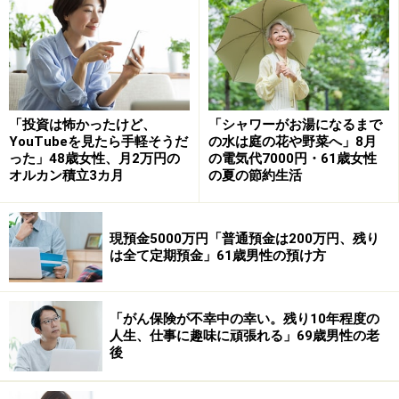
くいと感じる」とあります。
「お金が減るスピードの早さに驚いてい
る」
普段の暮らしについて伺うと、「朝はゆっくり起きて家
「投資は怖かったけど、
「シャワーがお湯になるまで
事を済ませ、散歩や軽い運動を取り入れて健康維持を意
YouTubeを見たら手軽そうだ
の水は庭の花や野菜へ」8月
った」48歳女性、月2万円の
の電気代7000円・61歳女性
識しています。その後はテレビを見たり、趣味の時間を
オルカン積立3カ月
の夏の節約生活
楽しんだり。時間に余裕がある分、無理なく自分のペー
スで生活できている」と回答。
現預金5000万円「普通預金は200万円、残り
一方で、年金生活になってからは「外食や衝動的な買い
は全て定期預金」61歳男性の預け方
物」は控えるようになったそうで「以前は気分転換に気
軽に外食をしたり、必要以上に物を買ってしまうことも
「がん保険が不幸中の幸い。残り10年程度の
ありましたが、現在は支出を意識して、本当に必要なも
人生、仕事に趣味に頑張れる」69歳男性の老
のだけを選ぶように」変化してきたと言います。
後
「年金生活で一番驚いたのは、思っていた以上にお金が