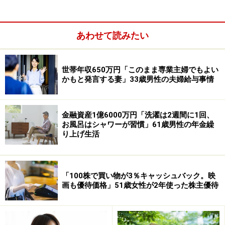
でと同じ生活をしていても家計への負担は確実に重くな
りました。以前は気軽に買えていた食材も値段を見てた
あわせて読みたい
めらうことが増え、1円単位で安い商品を選んだり、ま
とめ買いや特売を意識するように」なったとのこと。
世帯年収650万円「このまま専業主婦でもよい
また、光熱費も値上がりしているため「エアコンの使用
かもと発言する妻」33歳男性の夫婦給与事情
を控えたり、時間帯によって使う家電を分けたり、必要
のないコンセントはこまめに抜くなど」生活スタイルも
変化してきたと言います。
金融資産1億6000万円「洗濯は2週間に1回、
お風呂はシャワーが習慣」61歳男性の年金繰
り上げ生活
それでも「年金は基本的に大きく増えないため、支出だ
けが増えていく感覚があり、少しずつ余裕がなくなって
いる」感覚があるそう。
「100株で買い物が3％キャッシュバック。映
税金や社会保険料についても「正直なところ重い。収入
画も優待価格」51歳女性が2年使った株主優待
が限られている中で、固定的に引かれる支出があるた
め、手元に残る金額が少なくなり、生活に余裕を持ちに