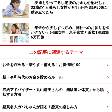
「友達もやってるし老後のお金も心配だし」
減るスピードが早いことです。現役時代は、年金があれ
32歳の1人暮らし女性が月1万円をS&P500に
ばある程度は安定して生活できると考えていましたが、
積み立てたら
実際には税金や社会保険料、医療費などの固定的な支出
が想像より大きく、手元に残るお金が少ない」と、とど
「年金から少しずつ貯め、神社へのお参りを欠
んさん。
かさない」64歳女性、息子家族と浜松1泊総額
6万円旅
現在は1人暮らしのため資産は前述のように「使い切る
前提」と考えてはいるものの、「貯金は思ったより守り
この記事に関連するテーマ
にくいという現実を強く実感しています」とコメントし
ていました。
お金を貯める・増やす・備える！お得情報100
「年金生活と貯金」に関するエピソードを
新・令和時代のお金を貯めるルール
募集中です
節約アドバイザー・丸山晴美さんの「無駄遣い体質」から脱
年金暮らしでの貯金について、皆さんのリアルなエピソ
却する方法
ードをお寄せください。投稿は
こちら
から
懸賞名人ガバちゃんが語る！懸賞の楽しみ方