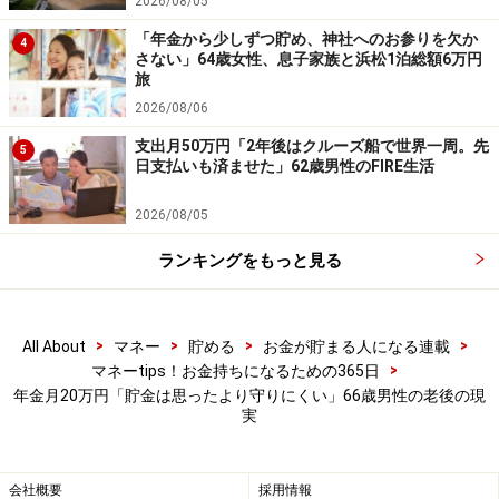
・「家計」について、
アンケート（2026/8/31まで）
を実施
2026/08/05
中です！
「年金から少しずつ貯め、神社へのお参りを欠か
※抽選で20名にAmazonギフト券1000円分プレゼント
4
さない」64歳女性、息子家族と浜松1泊総額6万円
※謝礼付きの限定アンケートやモニター企画に参加が可能に
旅
なります
2026/08/06
支出月50万円「2年後はクルーズ船で世界一周。先
5
日支払いも済ませた」62歳男性のFIRE生活
2026/08/05
ランキングをもっと見る
>
>
>
>
All About
マネー
貯める
お金が貯まる人になる連載
>
マネーtips！お金持ちになるための365日
年金月20万円「貯金は思ったより守りにくい」66歳男性の老後の現
実
会社概要
採用情報