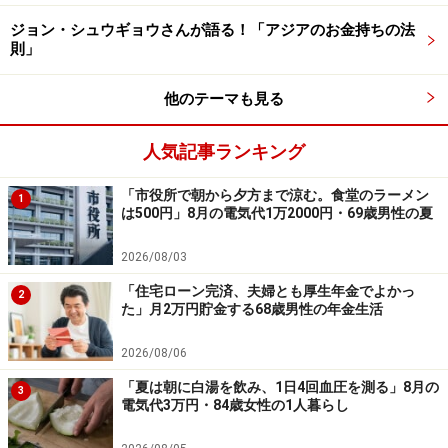
ーーーーーーーーーーーーーーーー
※本文中のコメントは、投稿内容をもとに読みやすく再
ジョン・シュウギョウさんが語る！「アジアのお金持ちの法
則」
構成しています
※エピソードは投稿者の当時のものです
他のテーマも見る
※投稿エピソードのため、内容の正確性を保証するもの
ではございません
人気記事ランキング
「市役所で朝から夕方まで涼む。食堂のラーメン
※記事内容は執筆時点のものです。最新の内容をご確認くださ
1
は500円」8月の電気代1万2000円・69歳男性の夏
い。
本記事の内容は一般的な情報提供を目的としており、特定の金融
商品や投資行動を推奨するものではありません。
2026/08/03
投資や資産運用に関する最終的なご判断はご自身の責任において
行ってください。
「住宅ローン完済、夫婦とも厚生年金でよかっ
2
掲載情報の正確性・完全性については十分に配慮しております
た」月2万円貯金する68歳男性の年金生活
が、その内容を保証するものではなく、これに基づく損失・損害
などについて当社は一切の責任を負いません。
2026/08/06
最新の情報や詳細については、必ず各金融機関やサービス提供者
の公式情報をご確認ください。
「夏は朝に白湯を飲み、1日4回血圧を測る」8月の
3
電気代3万円・84歳女性の1人暮らし
【編集部からのお知らせ】