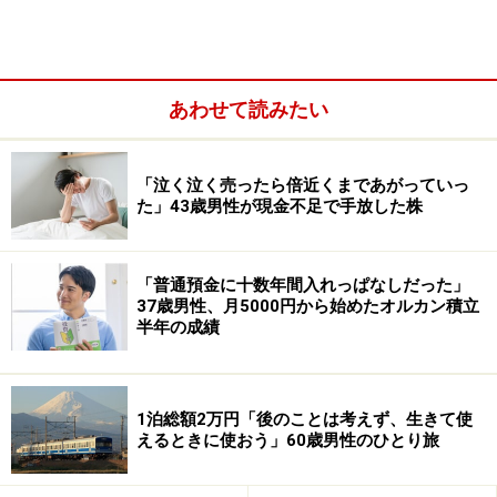
私がフルタイム勤務ができないので世帯年収が上がりま
せん。パート勤務の時間は増やせそうにないので在宅で
できる副業を始めました。少し早く老後が始まってしま
あわせて読みたい
った感じで、社会から取り残されているようです。私だ
けではなく、夫も同じように感じているみたいです」と
「泣く泣く売ったら倍近くまであがっていっ
話します。
た」43歳男性が現金不足で手放した株
配偶者については「夫が倒れ介護が必要になるときに
は、心構えも準備も何もありませんでした。障がい3級
「普通預金に十数年間入れっぱなしだった」
で年金も少し支給されることが分かり、厚生年金を支払
37歳男性、月5000円から始めたオルカン積立
ってきたことが助けになりました。社会制度には感謝を
半年の成績
しています。ただちょっと生活に余裕のなさは感じてい
ます」と語ります。
1泊総額2万円「後のことは考えず、生きて使
家計で一番困っていることとして「必ず夫が家にいるた
えるときに使おう」60歳男性のひとり旅
め冷暖房は必要で、光熱費がかかります。田舎なのでガ