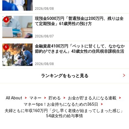
2026/08/08
現預金5000万円「普通預金は200万円、残りは全
4
て定期預金」61歳男性の預け方
2026/08/07
金融資産4100万円「ペットに甘くして、なかなか
5
節約ができません」43歳女性の住民税非課税生活
2026/08/08
ランキングをもっと見る
>
>
>
>
All About
マネー
貯める
お金が貯まる人になる連載
>
マネーtips！お金持ちになるための365日
夫婦ともに年収160万円「少し早く老後が始まってしまった感じ」
54歳女性の給与事情