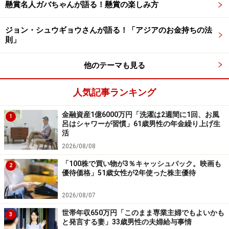
懸賞名人ガバちゃんが語る！懸賞の楽しみ方
最新の情報や詳細については、必ず各金融機関やサービス提供者
の公式情報をご確認ください。
ジョン・シュウギョウさんが語る！「アジアのお金持ちの法
則」
【編集部からのお知らせ】
・「家計」について、
アンケート（2026/8/31まで）
を実施
中です！
他のテーマも見る
※抽選で20名にAmazonギフト券1000円分プレゼント
※謝礼付きの限定アンケートやモニター企画に参加が可能に
人気記事ランキング
なります
金融資産1億6000万円「洗濯は2週間に1回、お風
1
呂はシャワーが習慣」61歳男性の年金繰り上げ生
活
2026/08/08
「100株で買い物が3％キャッシュバック。映画も
2
優待価格」51歳女性が2年使った株主優待
2026/08/07
世帯年収650万円「このまま専業主婦でもよいかも
3
と発言する妻」33歳男性の夫婦給与事情