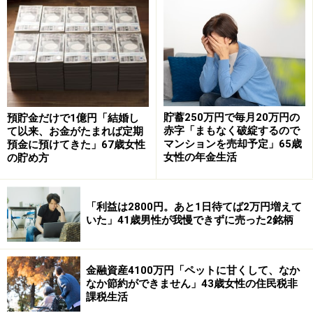
スがプロパンで割高。プロパンガスは政府の物価高対策
の軽減対象に入っておらず不公平を感じています」と言
います。
「健康であればそれでよいと思っている」
今後については「すでに介護が始まっています。私の収
貯蓄250万円で毎月20万円の
預貯金だけで1億円「結婚し
入も減っているため、年金が減ってしまうのは確定して
赤字「まもなく破綻するので
て以来、お金がたまれば定期
マンションを売却予定」65歳
預金に預けてきた」67歳女性
いる。夫亡きあとの老後の生活を想像すると不安で怖い
女性の年金生活
の貯め方
です」と率直に語ります。
家事については「家事は私が全てやっていて、夫の介護
「利益は2800円。あと1日待てば2万円増えて
も含みます。体が動かない人に対して不満は言えませ
いた」41歳男性が我慢できずに売った2銘柄
ん」と話します。今後の生活については「夫が健康であ
ればそれでよいと思っています」と語られていました。
金融資産4100万円「ペットに甘くして、なか
なか節約ができません」43歳女性の住民税非
夫婦の給与事情エピソードを募集中です
課税生活