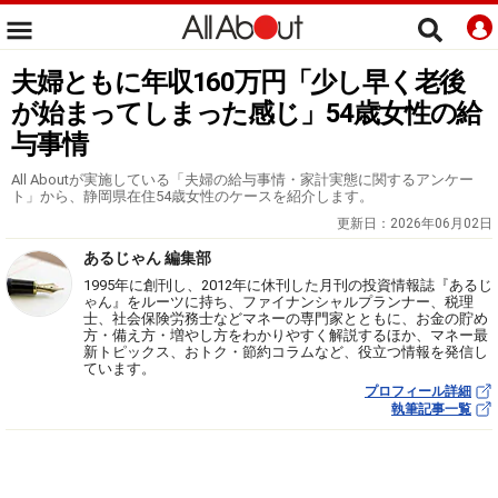
夫婦ともに年収160万円「少し早く老後
が始まってしまった感じ」54歳女性の給
与事情
All Aboutが実施している「夫婦の給与事情・家計実態に関するアンケー
ト」から、静岡県在住54歳女性のケースを紹介します。
更新日：
2026年06月02日
あるじゃん 編集部
1995年に創刊し、2012年に休刊した月刊の投資情報誌『あるじ
ゃん』をルーツに持ち、ファイナンシャルプランナー、税理
士、社会保険労務士などマネーの専門家とともに、お金の貯め
方・備え方・増やし方をわかりやすく解説するほか、マネー最
新トピックス、おトク・節約コラムなど、役立つ情報を発信し
ています。
プロフィール詳細
執筆記事一覧