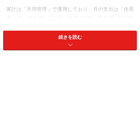
家計は「共同管理」で運用しており、月の支出は「住居
費（税・維持費）3万円、食費4万円、光熱費1万5000
円、保険料5000円、通信費1万円、小遣い夫1万円・妻1
万円、車両費（ローン・税・維持費）3万円、日用品
続きを読む
代・雑費1万円、そのほか」とのこと。毎月「5万円程
度」の貯蓄ができていると言います。
「夫が病気で半身が不自由に。日常生活の
中で介護が必要」
現在の夫婦の働き方や収入バランスについて満足してい
るかの問いに「どちらともいえない」と回答します。
その理由として「夫が脳梗塞後遺症で半身が不自由にな
っており、障がい3級の認定を受けています。自営業で
働けていますが日常生活の中で介護が必要な場面もあ
り、病院には付き添いが必要です。そのため、妻である