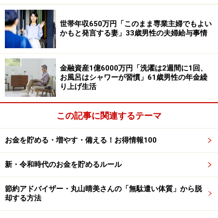
夫婦のお金や給与事情に関するエピソードをお寄せくだ
さい。投稿は
こちら
から
世帯年収650万円「このまま専業主婦でもよい
かもと発言する妻」33歳男性の夫婦給与事情
ーーーーーーーーーーーーーーーー
※本文中のコメントは、投稿内容をもとに読みやすく再
構成しています
金融資産1億6000万円「洗濯は2週間に1回、
※エピソードははなとこさんの当時のものです。現在と
お風呂はシャワーが習慣」61歳男性の年金繰
り上げ生活
はサービスや金額などの情報が異なることがございます
※投稿エピソードのため、内容の正確性を保証するもの
この記事に関連するテーマ
ではございません
お金を貯める・増やす・備える！お得情報100
※記事内容は執筆時点のものです。最新の内容をご確認くださ
い。
本記事の内容は一般的な情報提供を目的としており、特定の金融
新・令和時代のお金を貯めるルール
商品や投資行動を推奨するものではありません。
投資や資産運用に関する最終的なご判断はご自身の責任において
節約アドバイザー・丸山晴美さんの「無駄遣い体質」から脱
行ってください。
却する方法
掲載情報の正確性・完全性については十分に配慮しております
が、その内容を保証するものではなく、これに基づく損失・損害
などについて当社は一切の責任を負いません。