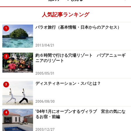
ます。
人気記事ランキング
※記事内容は執筆時点のものです。最新の内容をご確認くださ
い。
※海外を訪れる際には最新情報の入手に努め、「
外務省 海外安全
パラオ旅行（基本情報・日本からのアクセス）
1
ホームページ
」を確認するなど、安全確保に十分注意を払ってく
ださい。
2013/04/21
約６時間で行ける穴場リゾート パプアニューギ
次のページへ
1
/
6
2
ニアのリゾート
2005/05/31
ディスティネーション・スパとは？
3
2006/08/30
’04年1月にオープンするヴィラブ 宮古の気にな
4
るお宿・前編
2003/12/27