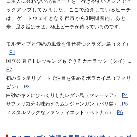
日本人に会わない穴場ビーチを、行きやすいアジアでピ
ックアップしてみました。ここで紹介しているビーチ
は、ゲートウェイとなる都市から3時間圏内。あと一
歩、足を延ばせば、極上ビーチが待っているのです。
モルディブと沖縄の風景を併せ持つクラダン島（タイ）
…
P1
国立公園でトレッキングもできるカオラック（タイ）…
P2
初の５ツ星リゾートで注目を集めるボラカイ島（フィリ
ピン）…
P3
白砂のキメにびっくりしたレダン島（マレーシア）…
P4
サファリ気分も味わえるムンジャンガン（バリ島）…
P5
ノスタルジックなファンティエット（ベトナム）…
P6