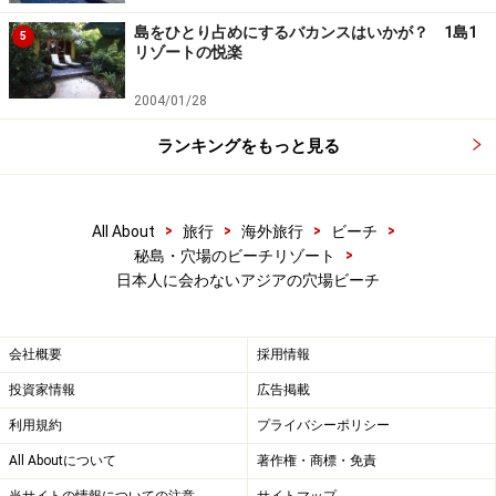
島をひとり占めにするバカンスはいかが？ 1島1
5
リゾートの悦楽
2004/01/28
ランキングをもっと見る
>
>
>
>
All About
旅行
海外旅行
ビーチ
>
秘島・穴場のビーチリゾート
日本人に会わないアジアの穴場ビーチ
会社概要
採用情報
投資家情報
広告掲載
利用規約
プライバシーポリシー
All Aboutについて
著作権・商標・免責