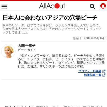
日本人に会わないアジアの穴場ビーチ
欧米のリゾーターはすでに目を付け、ヴァカンスを楽しんでいるのに、
なぜか日本人ツーリストをあまり見かけないビーチリゾートをピックア
ップしてみました。
更新日：
2009年05月16日
古関 千恵子
ビーチ ガイド
『ダイビングワールド』編集者を経て、ビーチを中心に活躍す
るビーチライターに転身。ビーチにフォーカスすること20年以
上。海にまつわるリゾート、ダイビング、環境などについて旅
行誌、女性誌、マリンスポーツ誌に幅広く寄稿。
プロフィール詳細
執筆記事一覧