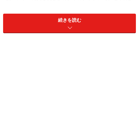
き方MOOK「世界のビーチ＆リゾート」の取材で2009年
１月に訪れ、そのスゴさを報告したくてウズウズしてい
続きを読む
たのですが、その本が発売（５月21日です）になるまで
は口チャックでおりました。本当に、スゴい島です。
ケラマ諸島のようなクラダン島の西側
クラダン島があるのは、アンダマン海の島々の中でも南
方のトランの沖。５つの山が連なり、龍の背のような形
をしています。南北に約２km、幅は約600m（大まかで
すが）の細長い島です。
島の東側のメインビーチは、まるでモルディブのよ
う！ アイスブルーの浅瀬（バンカーボートさえ島に近
づけないくらい）とドロップオフの深い濃紺、そのコン