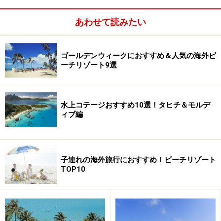
トラストがパキッと鮮やか。ほぼ直線状態で白砂ビーチ
が伸びています。モルディブとの違いは、沖に島々が浮
あわせて読みたい
かんでいるところでしょうか。
一方、小高い山を越えた西側のビーチは、小さな岬で区
ゴールデンウィークにおすすめ＆人気の海外ビ
切られたヒミツ感たっぷりの小さなビーチが連続した地
ーチリゾート9選
形。アダンの木々が茂り、これが沖縄のケラマのような
雰囲気なのです。ビーチで誰か来ないかなーとしばらく
待っていても、ほとんど人が現れない真正の穴場ビー
水上コテージおすすめ10選！タヒチ＆モルデ
ィブ編
チ。こぢんまりとしたサイズも、落ち着きます。
子連れの海外旅行におすすめ！ビーチリゾート
TOP10
ザ・セブンシーズ・リゾートのレセプション
そして、この島がスゴいのは、舗装道路がないこと。道
路がないから、島には車が一台もないし、もちろんバイ
クもなし。だから、当然ガソリンスタンドもない。さら