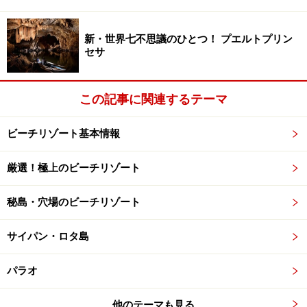
新・世界七不思議のひとつ！ プエルトプリン
ザ・セブンシーズ・リゾートのプール
セサ
この島にはじめて生まれたザ・セブンシーズ・リゾー
ト、超ステキです！ 詳しくは、また別の機会でご紹介
この記事に関連するテーマ
しますね。今すぐ知りたい方は地球の歩き方MOOK「世
界のビーチ＆リゾート2009」をチェックしてくださいま
ビーチリゾート基本情報
せ。「日本の雑誌では、はじめての取材ですよ」と支配
人さん談、本邦初公開みたいです。
厳選！極上のビーチリゾート
秘島・穴場のビーチリゾート
■クラダン島へのアクセス
バンコクから空路約１時間20分でトランへ。車で船着き
サイパン・ロタ島
場へ約45分、スピードボートに乗り換え約25分。
パラオ
＝＞次のページでは同じくタイのカオラックをご紹介し
他のテーマも見る