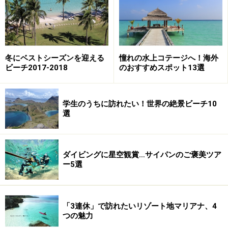
に街中レストランも、お土産物店も、マッサージ店も、
コンビニも、ファストフード店も、ないんです。なーん
にも、なし。島の東側に数軒のバンガローと、2008年12
月にオープンした唯一のリゾートがあるのみ。
冬にベストシーズンを迎える
憧れの水上コテージへ！海外
ビーチ2017-2018
のおすすめスポット13選
夕方になると、島中が「キーンキーン」、「ケーンケー
ン」と幾千の鈴を打ち鳴らしたようなセミの大合唱で包
まれます。最初、その音がセミの声とは気がつかず、ど
学生のうちに訪れたい！世界の絶景ビーチ10
こかでサイレンが鳴っているのかと勘違いしたくらい、
選
不思議な音。
ダイビングに星空観賞…サイパンのご褒美ツア
ー5選
チャオメイ国立公園内にあり、海ではジュゴンが暮らし
ているのだそう。その数は24頭だ！とか、140頭だ！と
か、聞く人によって違うのが、なんともタイだなぁ……
「3連休」で訪れたいリゾート地マリアナ、4
と。
つの魅力