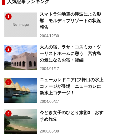
人気記事ランキング
スマトラ沖地震の津波による影
1
響 モルディブリゾートの状況
報告
2004/12/30
大人の宿、ラサ・コスミカ・ツ
2
ーリストホームに憩う 宮古島
の気になるお宿・後編
2004/01/17
ニューカレドニアに2軒目の水上
3
コテージが登場 ニューカレに
新水上コテージ！
2004/05/27
今どき女子のひとり旅術3 おす
4
すめ旅先
2006/06/30