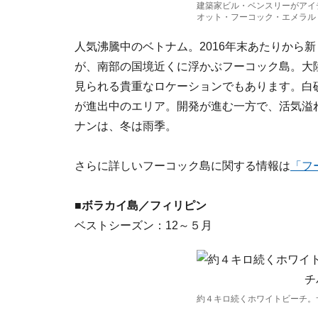
建築家ビル・ベンスリーがアイ
オット・フーコック・エメラル
人気沸騰中のベトナム。2016年末あたりから
が、南部の国境近くに浮かぶフーコック島。大
見られる貴重なロケーションでもあります。白
が進出中のエリア。開発が進む一方で、活気溢
ナンは、冬は雨季。
さらに詳しいフーコック島に関する情報は
「フ
■ボラカイ島／フィリピン
ベストシーズン：12～５月
約４キロ続くホワイトビーチ。