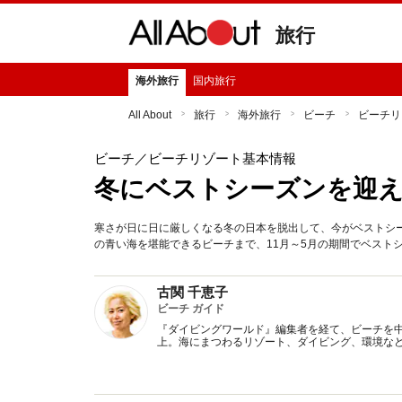
旅行
海外旅行
国内旅行
All About
旅行
海外旅行
ビーチ
ビーチリ
ビーチ
／ビーチリゾート基本情報
冬にベストシーズンを迎えるビ
寒さが日に日に厳しくなる冬の日本を脱出して、今がベストシ
の青い海を堪能できるビーチまで、11月～5月の期間でベスト
古関 千恵子
ビーチ ガイド
『ダイビングワールド』編集者を経て、ビーチを中
上。海にまつわるリゾート、ダイビング、環境な