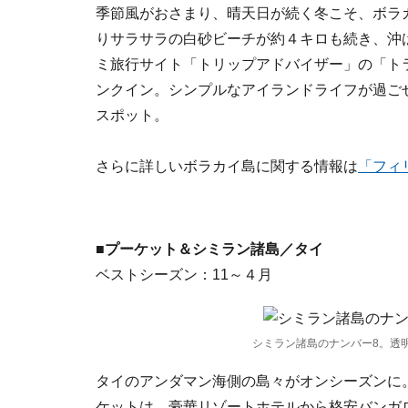
季節風がおさまり、晴天日が続く冬こそ、ボラ
りサラサラの白砂ビーチが約４キロも続き、沖
ミ旅行サイト「トリップアドバイザー」の「ト
ンクイン。シンプルなアイランドライフが過ご
スポット。
さらに詳しいボラカイ島に関する情報は
「フィ
■プーケット＆シミラン諸島／タイ
ベストシーズン：11～４月
シミラン諸島のナンバー8。透
タイのアンダマン海側の島々がオンシーズンに。
ケットは、豪華リゾートホテルから格安バンガ