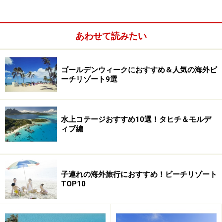
【インデックス】
あわせて読みたい
プーケット／サムイ／その他タイ
ゴールデンウィークにおすすめ＆人気の海外ビ
ーチリゾート9選
第９位 バリ／インドネシア
水上コテージおすすめ10選！タヒチ＆モルデ
ィブ編
”神々の島”と称されるバリ島
赤道をまたいで1万7500ほどの島々からなるインドネシ
アのうち、最もポピュラーな存在。バリ・ヒンドゥ教が
子連れの海外旅行におすすめ！ビーチリゾート
生活の根底に息づき、街を歩けばあらゆるところで“チャ
TOP10
ナン”と呼ばれるお供え物を目にし、神に捧げる伝統芸能
もさかん。