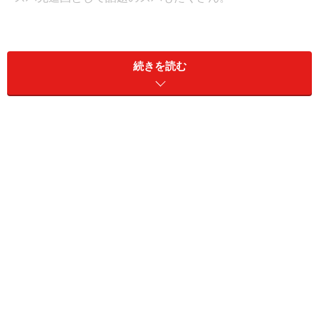
続きを読む
【参考記事】
タイ文化が合体したユニークな複合スパ施設
プーケットにデスティネーションスパ登場！