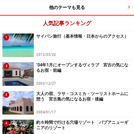
他のテーマも見る
人気記事ランキング
サイパン旅行（基本情報・日本からのアクセス）
1
2013/03/26
’04年1月にオープンするヴィラブ 宮古の気にな
2
るお宿・前編
2003/12/27
大人の宿、ラサ・コスミカ・ツーリストホームに
3
憩う 宮古島の気になるお宿・後編
2004/01/17
約６時間で行ける穴場リゾート パプアニューギ
4
ニアのリゾート