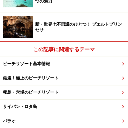
つの魅力
【参考記事】
新・世界七不思議のひとつ！ プエルトプリン
バリ島のザ・カヤナでびっくり！
セサ
【インデックス】
この記事に関連するテーマ
バリ（インドネシア）
ビーチリゾート基本情報
＝＞次のページでは
８～６位
を発表します。
厳選！極上のビーチリゾート
※記事内容は執筆時点のものです。最新の内容をご確認くださ
い。
※海外を訪れる際には最新情報の入手に努め、「
外務省 海外安全
秘島・穴場のビーチリゾート
ホームページ
」を確認するなど、安全確保に十分注意を払ってく
ださい。
サイパン・ロタ島
次のページへ
1
/
4
パラオ