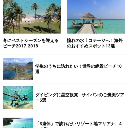
冬にベストシーズンを迎える
憧れの水上コテージへ！海外
ビーチ2017-2018
のおすすめスポット13選
学生のうちに訪れたい！世界の絶景ビーチ10
選
安い物価に後押しされ、ショッピング、スパ、グルメ、
ダイビングに星空観賞…サイパンのご褒美ツア
サーフィンなど、あらゆるお楽しみが満開。大型豪華ホ
ー5選
テルからプライベートプール付きヴィラまで、旅のスタ
イルでステイ先を選べるのも魅力。内陸のウブドと組み
合わせたツアーが近年、人気。
「3連休」で訪れたいリゾート地マリアナ、4