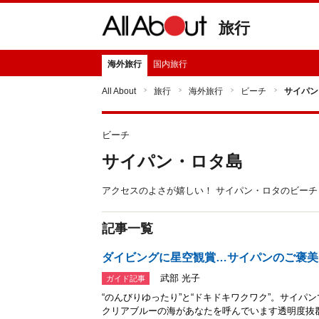
旅行
海外旅行
国内旅行
All About
旅行
海外旅行
ビーチ
サイパン
ビーチ
サイパン・ロタ島
アクセスのよさが嬉しい！ サイパン・ロタのビー
記事一覧
ダイビングに星空観賞…サイパンのご褒美
武部 光子
ガイド記事
“のんびりゆったり”と“ドキドキワクワク”。サイパ
クリアブルーの海があなたを呼んでいます透明度抜群