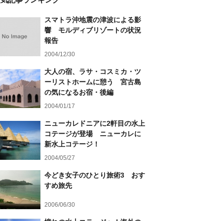
スマトラ沖地震の津波による影
響 モルディブリゾートの状況
報告
2004/12/30
大人の宿、ラサ・コスミカ・ツ
ーリストホームに憩う 宮古島
の気になるお宿・後編
2004/01/17
ニューカレドニアに2軒目の水上
コテージが登場 ニューカレに
新水上コテージ！
2004/05/27
今どき女子のひとり旅術3 おす
すめ旅先
2006/06/30