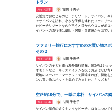
トラン
古関 千恵子
ガイド記事
安近短でおなじみのビーチリゾート、サイパン。今
でサイパンを訪れ、小さな子供を連れたファミリー
たビーチリゾートなのだろうと目からウロコがポロ
イパンへの直行便は成田・関空・名古屋から出ていま.
ファミリー旅行におすすめのお買い物スポ
その２
古関 千恵子
ガイド記事
サイパンの子ども連れ海外旅行情報、第2弾はショ
オモチャなど、キッズアイテムを扱うお店はぜひ寄
現地のスーパー・マーケットで調達すれば、荷物を
ンお買い物スポットを集めてみました。キッズ＆キ..
空路約10分で、一挙に素朴 サイパンの
古関 千恵子
ガイド記事
サイパン基点の近くキレイなビーチ、ロタについで