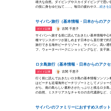
雄大な自然。ダイビングやスカイダイビングで思い
の技に身をゆだねて……。毎日の疲れやス...
続きを
サイパン旅行（基本情報・日本からのアク
古関 千恵子
ガイド記事
サイパンへ旅する前に読んでおきたい基本情報中心
種マリンスポーツが楽しめます日本から直行便で約3
旅行できる海外ビーチリゾート、サイパン。高い透
フ、ウォーターパークにショッピングなど、女子旅..
ロタ島旅行（基本情報・日本からのアクセ
古関 千恵子
ガイド記事
行く前に読んでおきたいロタ島の基本情報ソンソン
はビーチも近場海外ビーチリゾートとしてメジャー
がら、南の島らしい素朴さがたっぷりと残るロタ島
の自然、ミステリアスなチャモロの古代遺跡など、シ.
サイパンのファミリーにおすすめスポット