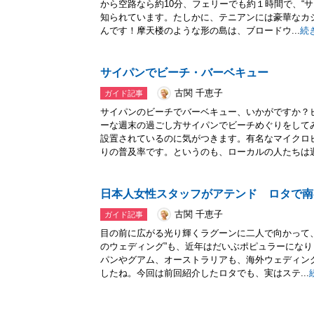
から空路なら約10分、フェリーでも約１時間で、“
知られています。たしかに、テニアンには豪華なカ
んです！摩天楼のような形の島は、ブロードウ...
続
サイパンでビーチ・バーベキュー
古関 千恵子
ガイド記事
サイパンのビーチでバーベキュー、いかがですか？
ーな週末の過ごし方サイパンでビーチめぐりをして
設置されているのに気がつきます。有名なマイクロ
りの普及率です。というのも、ローカルの人たちは週.
日本人女性スタッフがアテンド ロタで南
古関 千恵子
ガイド記事
目の前に広がる光り輝くラグーンに二人で向かって
のウェディング”も、近年はだいぶポピュラーにな
パンやグアム、オーストラリアも、海外ウェディン
したね。今回は前回紹介したロタでも、実はステ...