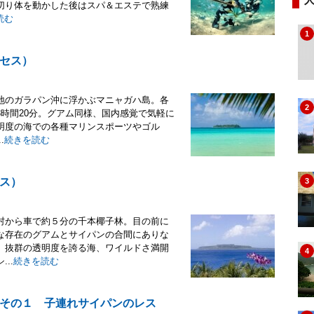
切り体を動かした後はスパ＆エステで熟練
読む
1
セス）
地のガラパン沖に浮かぶマニャガハ島。各
2
時間20分。グアム同様、国内感覚で気軽に
明度の海での各種マリンスポーツやゴル
.
続きを読む
ス）
3
村から車で約５分の千本椰子林。目の前に
な存在のグアムとサイパンの合間にありな
。抜群の透明度を誇る海、ワイルドさ満開
4
..
続きを読む
その１ 子連れサイパンのレス