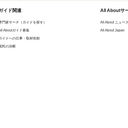
ガイド関連
All Abou
専門家サーチ（ガイドを探す）
All About ニュー
All Aboutガイド募集
All About Japan
ガイドへの仕事・取材依頼
国民の決断