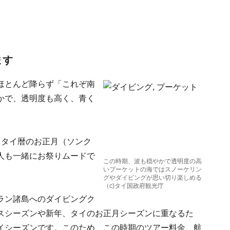
ます
ほとんど降らず「これぞ南
かで、透明度も高く、青く
。タイ暦のお正月（ソンク
人も一緒にお祭りムードで
この時期、波も穏やかで透明度の高
いプーケットの海ではスノーケリン
グやダイビングが思い切り楽しめる
（c)タイ国政府観光庁
ラン諸島へのダイビングク
スシーズンや新年、タイのお正月シーズンに重なるた
イシーズンです。このため、この時期のツアー料金、航