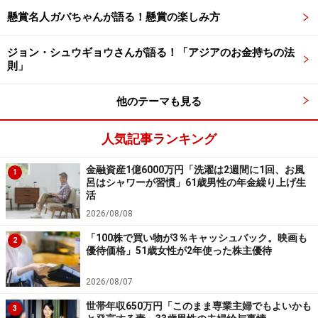
懸賞名人ガバちゃんが語る！懸賞の楽しみ方
年金額には不満があるものの、年金という「決まった収
入がある」ことには喜びを感じると語った投稿者。
ジョン・シュウギョウさんが語る！「アジアのお金持ちの法
則」
一方で、「物価の上昇に（収入が）追いつかない」と、
ため息をつきます。
他のテーマも見る
現役時代に「無駄な出費が多すぎた」と悔やむ気持ちを
人気記事ランキング
吐露されていました。
金融資産1億6000万円「洗濯は2週間に1回、お風
1
呂はシャワーが習慣」61歳男性の年金繰り上げ生
活
※皆さんの年金エピソードを募集中です。エピソードの
2026/08/08
採用で3000円分のAmazonギフト券をもれなくプレゼン
ト。応募は
こちら
から
「100株で買い物が3％キャッシュバック。映画も
2
優待価格」51歳女性が2年使った株主優待
ーーーーーーーーーーーーーーーー
2026/08/07
※本文カッコ内の回答者コメントは原文に準拠していま
世帯年収650万円「このまま専業主婦でもよいかも
3
す