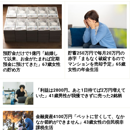
現在の年金受給額について「満足していない」と回答し
た今回の投稿者。
その理由として「生活するには厳しいから」と単刀直入
に述べられています。
ひと月の支出は「約20万円」。年金だけでは「年の半分
貯蓄250万円で毎月20万円の
預貯金だけで1億円「結婚し
赤字「まもなく破綻するので
て以来、お金がたまれば定期
くらい足りない月がある」と回答されています。
マンションを売却予定」65歳
預金に預けてきた」67歳女性
女性の年金生活
の貯め方
「無駄なものは買わない」
年金で足りない支出については、「預金を崩し」て補填
「利益は2800円。あと1日待てば2万円増えて
いた」41歳男性が我慢できずに売った2銘柄
（ほてん）しているとのこと。
また年金以外に、金額は不明ですが「株、債券の収入」
金融資産4100万円「ペットに甘くして、なか
もあるため、これらを組み合わせて生活を成り立たせて
なか節約ができません」43歳女性の住民税非
課税生活
いる様子。