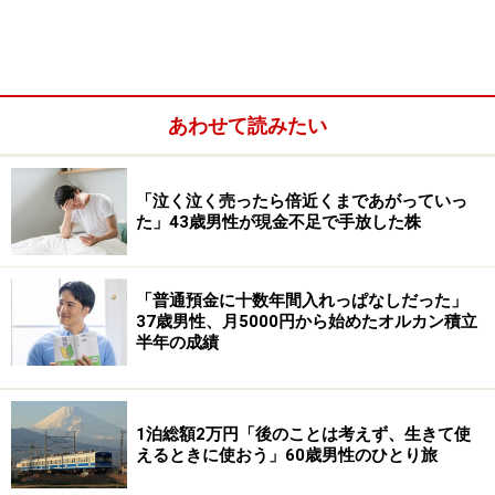
その他（企業年金や個人年金保険など）：なし
あわせて読みたい
「泣く泣く売ったら倍近くまであがっていっ
た」43歳男性が現金不足で手放した株
「普通預金に十数年間入れっぱなしだった」
37歳男性、月5000円から始めたオルカン積立
半年の成績
配偶者の年金や収入：不明
1泊総額2万円「後のことは考えず、生きて使
えるときに使おう」60歳男性のひとり旅
「現在の年金額は、生活するには厳しい」