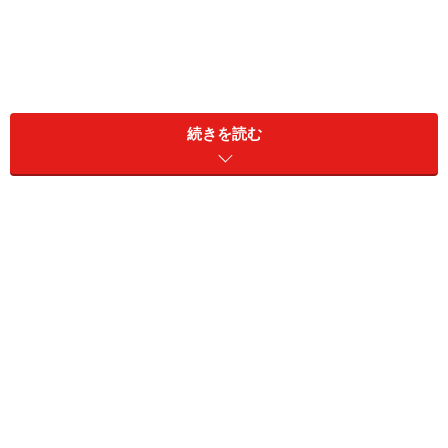
同居家族構成：本人、夫
続きを読む
住居形態：持ち家（戸建て）
居住地：新潟県
リタイア前の雇用形態：正社員
リタイア前の年収：700万円
現在の預貯金：1000万円、リスク資産：不明
これまでの年金加入期間：不明
現在受給している年金額（月額）
老齢年金（国民年金・厚生年金）：13万5000円
障害基礎年金や障害厚生年金（障害年金）：なし
遺族基礎年金や遺族厚生年金（遺族年金）：なし