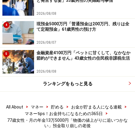
と発言する妻」33歳男性の夫婦給与事情
※エピソードは投稿者の当時のものです。現在とはサー
2026/08/08
ビスや金額などの情報が異なることがございます
現預金5000万円「普通預金は200万円、残りは全
※投稿エピソードのため、内容の正確性を保証するもの
4
て定期預金」61歳男性の預け方
ではございません
2026/08/07
※記事内容は執筆時点のものです。最新の内容をご確認くださ
い。
金融資産4100万円「ペットに甘くして、なかなか
5
本記事の内容は一般的な情報提供を目的としており、特定の金融
節約ができません」43歳女性の住民税非課税生活
商品や投資行動を推奨するものではありません。
投資や資産運用に関する最終的なご判断はご自身の責任において
2026/08/08
行ってください。
掲載情報の正確性・完全性については十分に配慮しております
ランキングをもっと見る
が、その内容を保証するものではなく、これに基づく損失・損害
などについて当社は一切の責任を負いません。
最新の情報や詳細については、必ず各金融機関やサービス提供者
の公式情報をご確認ください。
>
>
>
>
All About
マネー
貯める
お金が貯まる人になる連載
>
マネーtips！お金持ちになるための365日
【編集部からのお知らせ】
77歳女性・月の年金13万5000円「物価の値上がりに追いつかな
・「家計」について、
アンケート（2026/8/31まで）
を実施
い」預金取り崩しの老後
中です！
※抽選で20名にAmazonギフト券1000円分プレゼント