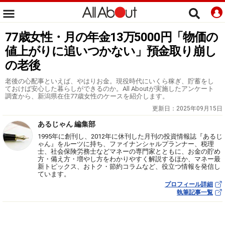
77歳女性・月の年金13万5000円「物価の
値上がりに追いつかない」預金取り崩し
の老後
老後の心配事といえば、やはりお金。現役時代にいくら稼ぎ、貯蓄をし
ておけば安心した暮らしができるのか。All Aboutが実施したアンケート
調査から、新潟県在住77歳女性のケースを紹介します。
更新日：
2025年09月15日
あるじゃん 編集部
1995年に創刊し、2012年に休刊した月刊の投資情報誌『あるじ
ゃん』をルーツに持ち、ファイナンシャルプランナー、税理
士、社会保険労務士などマネーの専門家とともに、お金の貯め
方・備え方・増やし方をわかりやすく解説するほか、マネー最
新トピックス、おトク・節約コラムなど、役立つ情報を発信し
ています。
プロフィール詳細
執筆記事一覧