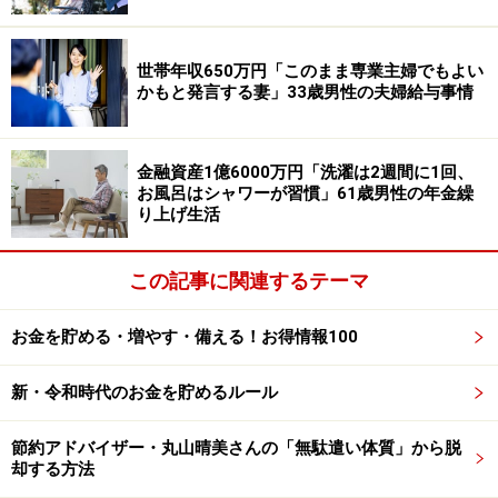
年金生活では、とにかく「無駄なものは買わない」とあ
世帯年収650万円「このまま専業主婦でもよい
り、極力不要な出費を避けることで家計を管理している
かもと発言する妻」33歳男性の夫婦給与事情
ようです。
金融資産1億6000万円「洗濯は2週間に1回、
お風呂はシャワーが習慣」61歳男性の年金繰
り上げ生活
この記事に関連するテーマ
お金を貯める・増やす・備える！お得情報100
新・令和時代のお金を貯めるルール
節約アドバイザー・丸山晴美さんの「無駄遣い体質」から脱
却する方法
「物価の値上がりに追いつかない」