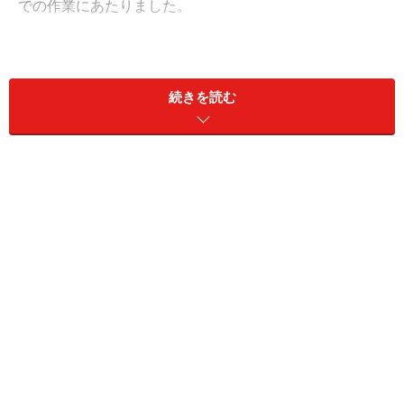
での作業にあたりました。
各地で支援が本格的になってくると、心配なのは、被災
地への義援金を名目にした詐欺行為です。大きな災害に
続きを読む
便乗しては、手を変え、品を替えの詐欺行為が、ここ数
年必ずといっていいほど、各地で頻発しています。
これまで、どんな手口があったのでしょうか？ 過去の
事例をみながら、義援金詐欺の傾向を知り、善意を食い
物にするヤツらへの対策を考えましょう。
【INDEX】
手口1 それらしい公的機関を装う…P1