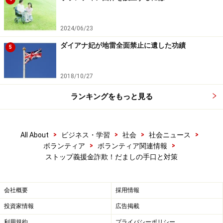
2024/06/23
ダイアナ妃が地雷全面禁止に遺した功績
5
2018/10/27
ランキングをもっと見る
>
>
>
>
All About
ビジネス・学習
社会
社会ニュース
>
>
ボランティア
ボランティア関連情報
ストップ義援金詐欺！だましの手口と対策
会社概要
採用情報
投資家情報
広告掲載
利用規約
プライバシーポリシー