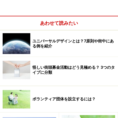
あわせて読みたい
ユニバーサルデザインとは？7原則や街中にあ
る例を紹介
手口2 誰でも知っている団体の名前を使う…P2
手口3 公務員を装う！…P3
怪しい街頭募金活動はどう見極める？ 3つのタ
手口4 災害支援サイトにもご注意…P3
イプに分類
「絶対にだまされない人」はいない…P4
手口1 それらしい公的機関を装う
ボランティア団体を設立するには？
義援金詐欺はハガキ、電話、訪問、メールなど様々な手
口が使われます。目立つのは公的機関を思わせるような