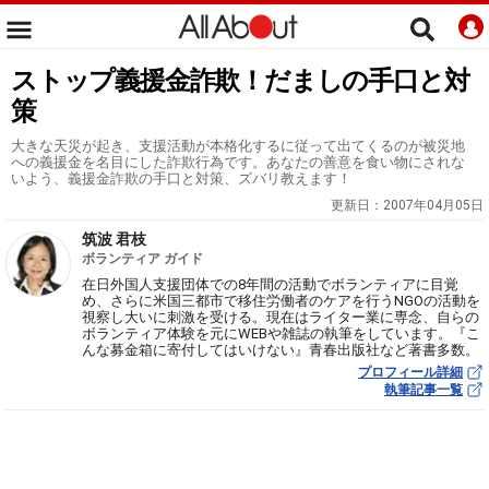
ストップ義援金詐欺！だましの手口と対
策
大きな天災が起き、支援活動が本格化するに従って出てくるのが被災地
への義援金を名目にした詐欺行為です。あなたの善意を食い物にされな
いよう、義援金詐欺の手口と対策、ズバリ教えます！
更新日：
2007年04月05日
筑波 君枝
ボランティア ガイド
在日外国人支援団体での8年間の活動でボランティアに目覚
め、さらに米国三都市で移住労働者のケアを行うNGOの活動を
視察し大いに刺激を受ける。現在はライター業に専念、自らの
ボランティア体験を元にWEBや雑誌の執筆をしています。『こ
んな募金箱に寄付してはいけない』青春出版社など著書多数。
プロフィール詳細
執筆記事一覧