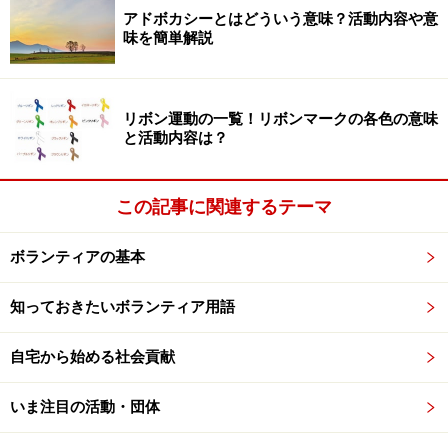
アドボカシーとはどういう意味？活動内容や意
味を簡単解説
対策 安易に応じない！
こういった「どこかで聞いたような気がする」という名
リボン運動の一覧！リボンマークの各色の意味
前での義援金の呼びかけがあっても安易に応じないこと
と活動内容は？
が第一です。そして実在するかどうかを確認し、もし、
義援金詐欺目的の架空の団体の疑いが強い場合は、最寄
この記事に関連するテーマ
りの消費者相談窓口に届け出るといいでしょう。
ボランティアの基本
次ページでは、よく知っている名前だからと安心しては
いけない例をご紹介
知っておきたいボランティア用語
※記事内容は執筆時点のものです。最新の内容をご確認くださ
自宅から始める社会貢献
い。
いま注目の活動・団体
次のページへ
1
/
4