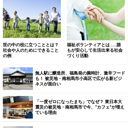
名称を使い、ハガキやメールで義援金を募るものです。
たとえば、以下がその典型例。
●公的機関を装ったハガキの例
この文面は、中越地震の際、実際に送られてきたハガキ
世の中の役に立つこととは？
福祉ボランティアとは……誰
を元に作っています。「新潟県中越地震被災者支援協議
社会や人のためにできること
もが安心して生活出来る社会
の例
づくり活動
会」というのがいかにも公的な印象を与えますが、全く
の架空の団体名です。よく見ると、住所もないし、電話
無人駅に醸造所、福島発の腕時計、激辛フード
番号もフリーダイヤルのみしか書いてありません。「も
も！ 被災地・南相馬市小高区で広がる新ビジ
しや、だまされたかも」と思って問い合わせたら、「使
ネスが面白い
われていません」の可能性が大です。
「一度ゼロになったまち」でなぜ？ 東日本大
ほかにも○○救援会、○○救済協議会、○○募金会などのそ
震災の被災地・南相馬市で今、“カフェ”が増え
ている理由
れらしい団体名を名乗っては、義援金や募金を呼びかけ
るケースは後を絶ちません。