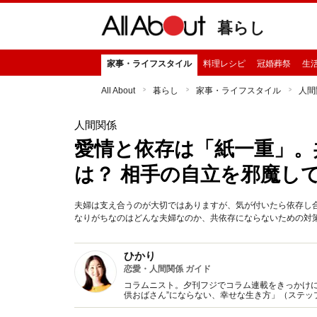
暮らし
家事・ライフスタイル
料理レシピ
冠婚葬祭
生
All About
暮らし
家事・ライフスタイル
人間
人間関係
愛情と依存は「紙一重」。
は？ 相手の自立を邪魔し
夫婦は支え合うのが大切ではありますが、気が付いたら依存し
なりがちなのはどんな夫婦なのか、共依存にならないための対
ひかり
恋愛・人間関係 ガイド
コラムニスト。夕刊フジでコラム連載をきっかけに
供おばさん”にならない、幸せな生き方」（ステッ
子」に変わる方法』（KADOKAWA/中経出版)など