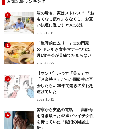
人気記事ランキング
嫁の帰省、実はストレス？ 「お
1
もてなし疲れ」をなくし、お互
い快適に過ごす3つの方法
2025/12/15
「生理的にムリ！」夫の両親
2
の“ドン引き食事マナー”とは。
月1食事会が苦痛でたまらない
2026/06/29
【マンガ】かつて「美人」で
3
「お金持ち」だった同級生に再
会したら…20年で驚きの変化を
遂げていた
2023/10/11
警察から突然の電話……高齢母
4
を引き取った42歳バツイチ女性
を待っていた「泥沼の同居生
活」