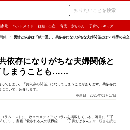
活家電
ハンドメイド
妊娠・出産
育児・赤ちゃん
子育て・キッズ
関係
愛情と依存は「紙一重」。共依存になりがちな夫婦関係とは？ 相手の自
共依存になりがちな夫婦関係と
てしまうことも……
合ってしまい、「共依存の関係」になってしまうことがあります。共依存に
策について、紹介します。
更新日：2025年01月17日
コラムニストに。数々のメディアでコラムを掲載している。著書に「“子
プモア）、書籍『愛される人の境界線 －「子供おばさん」から「大人女
...続きを読む
。