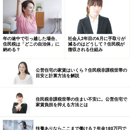
年の途中で引っ越した場合、
社会人2年目の6月に手取りが
住民税は「どこの自治体」に
減るのはどうして？住民税が
納める？
徴収される仕組み
監修・文／深川 弘恵（ファイナンシャルプランナー）
公営住宅の家賃はいくら？住民税非課税世帯の
目安と計算方法を解説
※記事内容は執筆時点のものです。最新の内容をご確認くださ
い。
本記事の内容は一般的な情報提供を目的としており、特定の金融
商品や投資行動を推奨するものではありません。
投資や資産運用に関する最終的なご判断はご自身の責任において
住民税非課税世帯の住まい不安に。公営住宅で
行ってください。
家賃負担を抑える方法とは
掲載情報の正確性・完全性については十分に配慮しております
が、その内容を保証するものではなく、これに基づく損失・損害
などについて当社は一切の責任を負いません。
最新の情報や詳細については、必ず各金融機関やサービス提供者
扶養ありならここまで働ける？年金180万円で
の公式情報をご確認ください。