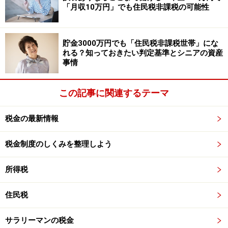
「月収10万円」でも住民税非課税の可能性
【編集部からのお知らせ】
・「家計」について、
アンケート（2026/8/31まで）
を実施
貯金3000万円でも「住民税非課税世帯」にな
中です！
れる？知っておきたい判定基準とシニアの資産
※抽選で20名にAmazonギフト券1000円分プレゼント
事情
※謝礼付きの限定アンケートやモニター企画に参加が可能に
なります
この記事に関連するテーマ
税金の最新情報
税金制度のしくみを整理しよう
所得税
住民税
サラリーマンの税金