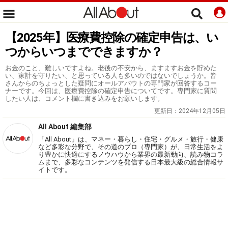
【2025年】医療費控除の確定申告は、い
つからいつまでできますか？
お金のこと、難しいですよね。老後の不安から、ますますお金を貯めた
い、家計を守りたい、と思っている人も多いのではないでしょうか。皆
さんからのちょっとした疑問にオールアバウトの専門家が回答するコー
ナーです。今回は、医療費控除の確定申告についてです。専門家に質問
したい人は、コメント欄に書き込みをお願いします。
更新日：
2024年12月05日
All About 編集部
「All About」は、マネー・暮らし・住宅・グルメ・旅行・健康
など多彩な分野で、その道のプロ（専門家）が、日常生活をよ
り豊かに快適にするノウハウから業界の最新動向、読み物コラ
ムまで、多彩なコンテンツを発信する日本最大級の総合情報サ
イトです。