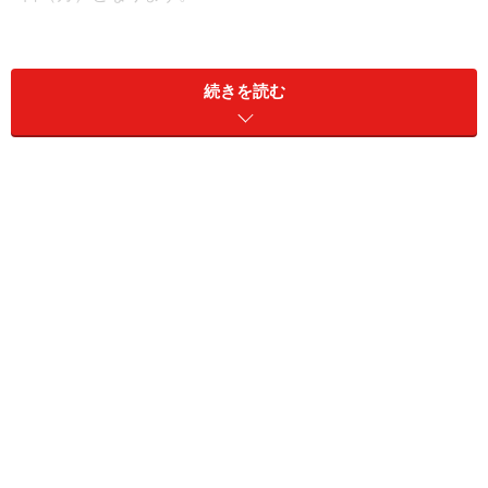
続きを読む
医療費控除など、税金を還付するために行う「還付申
告」は、通常の確定申告シーズンである2～3月ではな
く、1月1日から手続きができます。還付申告は、申告す
る年の翌年1月1日から5年間は申告ができます（年末年