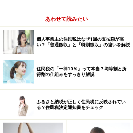
始は税務署は休館していますのでご注意ください）。
あわせて読みたい
確定申告のシーズンの2月から3月（特に休日対応可能
日）は、混雑することがほとんどなので、あらかじめ準
個人事業主の住民税はなぜ1回の支払額が高
備しておき、1月中に税務署に提出するとスムーズだと
い？「普通徴収」と「特別徴収」の違いを解説
思います。また、e-Taxや郵送でも提出が可能です。こ
れらの方法なら、税務署に行かずに確定申告ができま
す。
住民税の「一律10％」って本当？均等割と所
得割の仕組みをすっきり解説
※専門家に質問がある人は
こちらから
応募するか、コメ
ント欄への書き込みをお願いします。
ふるさと納税が正しく住民税に反映されてい
る？住民税決定通知書をチェック