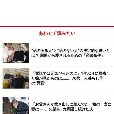
く言われることとなってしまったのだ。
「お弁当にはメモがついてきます。今日の昼は、こんな
ところに気を遣って作りましたと書いてある。例えば
あわせて読みたい
『肉には味がついているから、これ以上、味を加えない
こと』とか、『トマトには塩をつけないでこのまま食べ
て』とか。
“品のある人”と“品のない人”の決定的な違いと
は？ 周囲から愛されるための「必須条件」
「電話では元気だったのに」1年ぶりに帰省し
た娘が見たものは……。70代一人暮らし母
の“異変”
「お父さんが炊き出しに並んでた」娘の一言に
妻は――。失業を5カ月隠し続けた夫