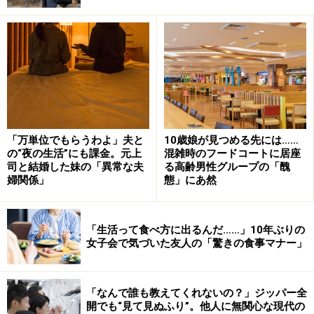
昼食だけで補えない栄養は夕飯でカバーするから、間食
しないようにとか。会社で仕事をしていると、たまにお
やつが回ってくることがあるんですよ。それは一切食べ
るなと言われています。まあ、もらって食べちゃいます
けど」
「万単位でもらうわよ」夫と
10歳娘が見つめる先には……
の“夜の生活”にも課金。元上
混雑時のフードコートに居座
司と結婚した妹の「異常な夫
る高齢男性グループの「醜
僕の健康というより、一家の稼ぎ頭だから
婦関係」
態」にあ然
結婚して11年になる妻がそれほど事細かに指図するの
は、彼女の父親が40代で亡くなっているから。40代を健
「生活って食べ方に出るんだ……」10年ぶりの
女子会で気づいた友人の「驚きの食事マナー」
康で乗り切れば長生きできたはずなのにという思いがあ
るようだ。
「なんで誰も教えてくれないの？」ジッパー全
とはいえ、父親がひどく不摂生をしたわけではない。病
開でも“見て見ぬふり”。他人に無関心な現代の