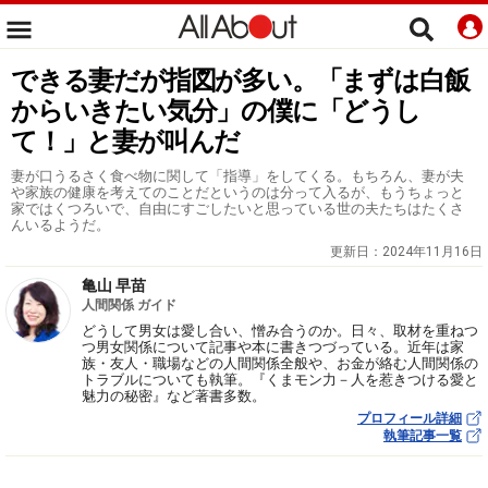
できる妻だが指図が多い。「まずは白飯
からいきたい気分」の僕に「どうし
て！」と妻が叫んだ
妻が口うるさく食べ物に関して「指導」をしてくる。もちろん、妻が夫
や家族の健康を考えてのことだというのは分って入るが、もうちょっと
家ではくつろいで、自由にすごしたいと思っている世の夫たちはたくさ
んいるようだ。
更新日：
2024年11月16日
亀山 早苗
人間関係 ガイド
どうして男女は愛し合い、憎み合うのか。日々、取材を重ねつ
つ男女関係について記事や本に書きつづっている。近年は家
族・友人・職場などの人間関係全般や、お金が絡む人間関係の
トラブルについても執筆。『くまモン力－人を惹きつける愛と
魅力の秘密』など著書多数。
プロフィール詳細
執筆記事一覧