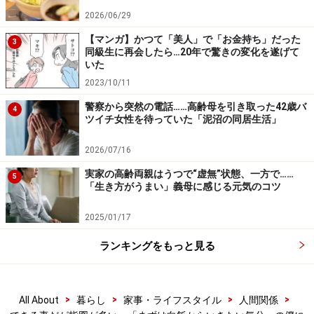
＞ネットからの情報を細かく指示してくる妻
2026/06/29
【マンガ】かつて「美人」で「お金持ち」だった
3
同級生に再会したら…20年で驚きの変化を遂げて
※記事内容は執筆時点のものです。最新の内容をご確認くださ
いた
い。
2023/10/11
警察から突然の電話……高齢母を引き取った42歳バ
4
ツイチ女性を待っていた「泥沼の同居生活」
次のページへ
1
/
2
2026/07/16
実家の高齢両親はうつで“虚無”状態、一方で……
5
「生き方がうまい」義母に感じる元気のコツ
2025/01/17
ランキングをもっと見る
>
>
>
>
All About
暮らし
家事・ライフスタイル
人間関係