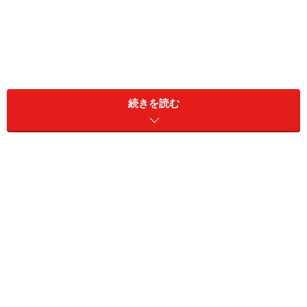
続きを読む
妻が近くにいるわけでもないのに声をひそめて言うの
は、マサキさん（43歳）だ。
彼が健康診断で要再検査と出た3年前から、妻の締め付
けはきつくなった。再検査したら何でもなかったのだ
が、それをきっかけに塩分や糖分などについて口うるさ