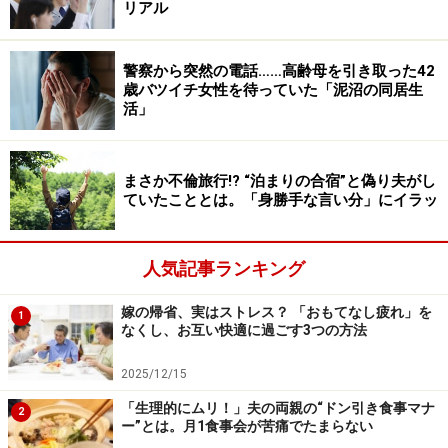
リアル
はどんな時に誰に訪れるかは分からないのだから。だが
妻は、子どもも小さいのだからあなたに何かあったら大
変、というのが口癖になっている。
警察から突然の電話……高齢母を引き取った42
歳バツイチ女性を待っていた「泥沼の同居生
活」
「そういうのって、本当に僕の健康を考えているわけじ
ゃなくて、結局、主たる稼ぎ主がいなくなったら自分も
まさか不倫旅行!? “泊まりの合宿”と偽り夫がし
子どもも食うに困る。だから健康で働いてお金をもって
ていたこととは。「身勝手な言い分」にイラッ
きてね、ということなんじゃないかと僕はひねくれてる
から思うわけです。
人気記事ランキング
そもそも、お弁当をどう食べようと僕の自由だとも思う
嫁の帰省、実はストレス？ 「おもてなし疲れ」を
1
んですよね」
なくし、お互い快適に過ごす3つの方法
2025/12/15
メモを見ずに捨てようかと思ったこともあるが、やはり
まったく見ないわけにはいかなかった。
「生理的にムリ！」夫の両親の“ドン引き食事マナ
2
ー”とは。月1食事会が苦痛でたまらない