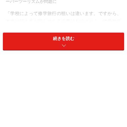
ーバーツーリズムが問題に
「学校によって修学旅行の狙いは違います。ですから、
本来は行き先が同じである必要はありません。修学旅行
は単なる旅行ではなく、学校の教育課程の一環ですか
ら、地域の特性、生徒の実情、学校の教育目標などを総
続きを読む
合的に考慮したうえで計画されるものです」と同協会理
事長の竹内さんは話します。
そうはいってもやはり京都・奈良は人気があります。同
協会が発刊している『教育旅行年報データブック2023』
によれば、中学校の修学旅行先トップ5は、京都・奈
良・大阪・東京・千葉。高校では、大阪・京都・沖縄・
東京・奈良の順になっており、京都と奈良はいずれもト
ップ5にランクインしていました。