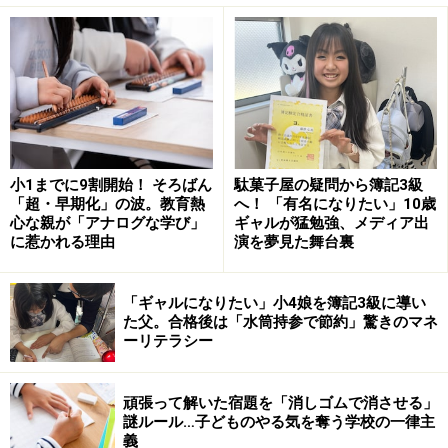
■高等学校の旅行先上位20（都道府県別）
小1までに9割開始！ そろばん
駄菓子屋の疑問から簿記3級
高等学校の旅行先上位20（都道府県別）（出典：教育旅行年
「超・早期化」の波。教育熱
へ！ 「有名になりたい」10歳
報「データブック2023」国内修学旅行の実態とまとめ［高等
心な親が「アナログな学び」
ギャルが猛勉強、メディア出
学校］）
に惹かれる理由
演を夢見た舞台裏
京都が選ばれる理由について、「最近は修学旅行にも探
究学習を取り入れていますが、以前は歴史学習や文化財
「ギャルになりたい」小4娘を簿記3級に導い
た父。合格後は「水筒持参で節約」驚きのマネ
学習がメインでした。京都ほど歴史や文化の学びの要素
ーリテラシー
が豊富な場所はそうありません。また狭い範囲に有名な
神社仏閣が集中しているうえ、地下鉄と路線バスで移動
頑張って解いた宿題を「消しゴムで消させる」
しやすく、班別行動に適しています」と竹内さんは説明
謎ルール…子どものやる気を奪う学校の一律主
します。
義