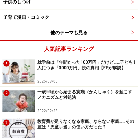
子供のしつけ
京都・奈良以外の候補として注目のエリア
はどこ？
子育て漫画・コミック
こうした状況もあって、京都・奈良以外の場所を選ぶ学
他のテーマも見る
校も出てきています。注目地域の一つが北陸です。
人気記事ランキング
「京都・奈良を訪れるのは首都圏の学校が多く、新しい
行き先として新幹線を使える北陸が注目されています。
就学前は「年間たった100万円」だけど……子ども1
1
人につき「3000万円」説の真相【FPが解説】
金沢では京都のように班別行動を実施する学校が多いで
す。北陸新幹線が延伸したため、金沢と福井の組み合わ
2026/08/05
せも増えています」（竹内さん）
一歳半頃から始まる癇癪（かんしゃく）を起こす
2
メカニズムと対処法
班別行動のしやすさという点では、路面電車が走ってい
2022/02/23
る長崎も人気。その他、農村や漁村での民泊体験へのニ
ーズも高まっているとのことです。
教育費が足りなくなる家庭、ならない家庭……その
3
差は「児童手当」の使い方だった？