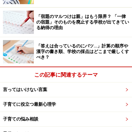
しかし京都では昨今インバウンド増加によるオーバーツ
「宿題のマルつけは親」はもう限界？ 「一律
ーリズムが問題になっており、修学旅行にも影響が出始
の宿題」そのものを廃止する学校が出てきてい
る納得の理由
めています。
「答えは合っているのにバツ…」計算の順序や
同協会事務局長の高野満博さんによれば、「京都では、
漢字の書き順、学校の採点はどこまで厳しくす
路線バスが満員で予定通りに乗れない、事前に班別行動
べき？
で計画したコースを回れないといったことが出てきてい
ます。また宿の価格も上昇し、貸し切りバスの予約も取
この記事に関連するテーマ
りにくくなっています」とのこと。
言ってはいけない言葉
加えて近年は、猛暑によって運動会などの学校行事の日
程を変更し、それに伴い修学旅行の時期がずれる学校も
子育てに役立つ最新心理学
出てきています。
子育ての悩み相談