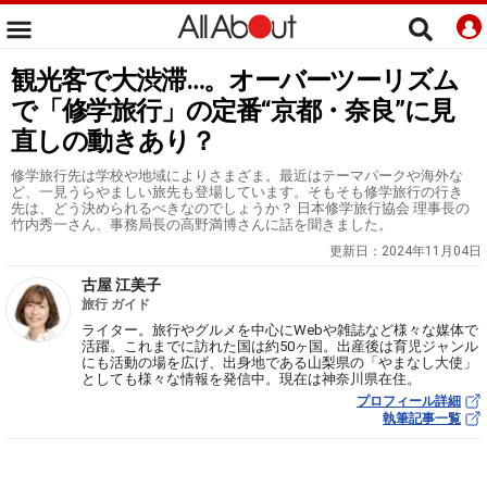
観光客で大渋滞…。オーバーツーリズム
で「修学旅行」の定番“京都・奈良”に見
直しの動きあり？
修学旅行先は学校や地域によりさまざま。最近はテーマパークや海外な
ど、一見うらやましい旅先も登場しています。そもそも修学旅行の行き
先は、どう決められるべきなのでしょうか？ 日本修学旅行協会 理事長の
竹内秀一さん、事務局長の高野満博さんに話を聞きました。
更新日：
2024年11月04日
古屋 江美子
旅行 ガイド
ライター。旅行やグルメを中心にWebや雑誌など様々な媒体で
活躍。これまでに訪れた国は約50ヶ国。出産後は育児ジャンル
にも活動の場を広げ、出身地である山梨県の「やまなし大使」
としても様々な情報を発信中。現在は神奈川県在住。
プロフィール詳細
執筆記事一覧