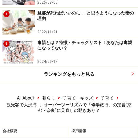
「民泊は異なる生活文化を体験する刺激もありますし、
2026/08/05
1次産業を目の当たりにすることはキャリア教育にもな
旦那が死ねばいいのに……と思うようになった妻の
4
ります。また宿泊と体験を一緒にできるため、費用を抑
理由
えやすいメリットもあります」（竹内さん）
2022/11/21
毒親とは？特徴・チェックリスト！あなたは毒親
5
になってない？
東京ディズニーリゾートの教育的意義と
は？
2024/09/17
東京ディズニーリゾートは、『教育旅行年報データブッ
ランキングをもっと見る
ク2023』の見学先ランキングでも、中学校では8位、高
校では3位にランクインする人気ぶりです。
>
>
>
>
All About
暮らし
子育て・キッズ
子育て
観光客で大渋滞…。オーバーツーリズムで「修学旅行」の定番“京
東京ディズニーリゾートにも、実は学びの要素がたくさ
都・奈良”に見直しの動きあり？
んあるそうです。「ディズニーアカデミー」という中高
生向けプログラムがあり、修学旅行に活用する学校もあ
会社概要
採用情報
ります。キャストから直接レクチャーを受けることがで