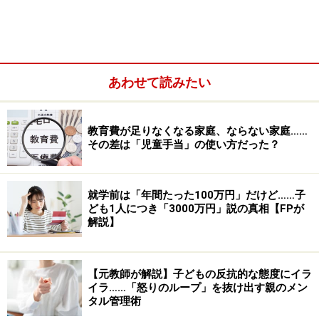
あわせて読みたい
教育費が足りなくなる家庭、ならない家庭……
その差は「児童手当」の使い方だった？
■中学校の旅行先上位20（都道府県別）
就学前は「年間たった100万円」だけど……子
ども1人につき「3000万円」説の真相【FPが
解説】
【元教師が解説】子どもの反抗的な態度にイラ
イラ……「怒りのループ」を抜け出す親のメン
中学校の旅行先上位20（都道府県別）（出典：教育旅行年報
「データブック2023」国内修学旅行の実態とまとめ［中学
タル管理術
校］）