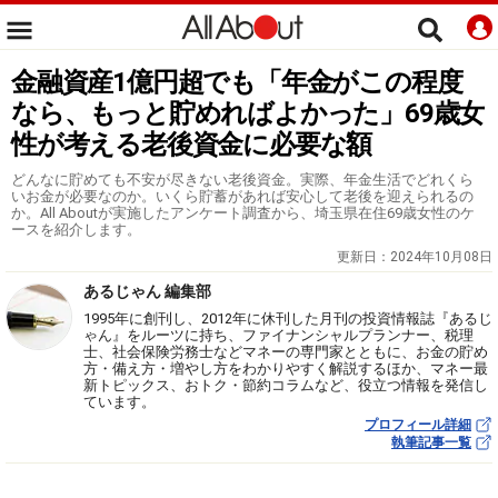
金融資産1億円超でも「年金がこの程度
なら、もっと貯めればよかった」69歳女
性が考える老後資金に必要な額
どんなに貯めても不安が尽きない老後資金。実際、年金生活でどれくら
いお金が必要なのか。いくら貯蓄があれば安心して老後を迎えられるの
か。All Aboutが実施したアンケート調査から、埼玉県在住69歳女性のケ
ースを紹介します。
更新日：
2024年10月08日
あるじゃん 編集部
1995年に創刊し、2012年に休刊した月刊の投資情報誌『あるじ
ゃん』をルーツに持ち、ファイナンシャルプランナー、税理
士、社会保険労務士などマネーの専門家とともに、お金の貯め
方・備え方・増やし方をわかりやすく解説するほか、マネー最
新トピックス、おトク・節約コラムなど、役立つ情報を発信し
ています。
プロフィール詳細
執筆記事一覧