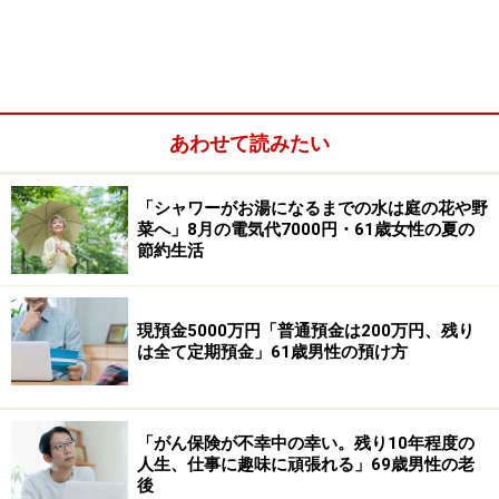
老齢基礎年金（国民年金）：6万2000円
老齢厚生年金（厚生年金）：なし
障害基礎年金や障害厚生年金（障害年金）：なし
遺族基礎年金や遺族厚生年金（遺族年金）：なし
あわせて読みたい
「シャワーがお湯になるまでの水は庭の花や野
菜へ」8月の電気代7000円・61歳女性の夏の
節約生活
現預金5000万円「普通預金は200万円、残り
は全て定期預金」61歳男性の預け方
「がん保険が不幸中の幸い。残り10年程度の
その他（企業年金や個人年金保険など）：なし
人生、仕事に趣味に頑張れる」69歳男性の老
後