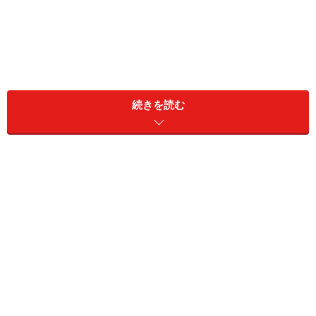
続きを読む
同居家族構成：本人のみ
居住地：埼玉県
リタイア前の職業：専業主婦
リタイア前の年収：0円
現在の金融資産：預貯金1700万円、リスク資産1億円
現役時代に加入していた公的年金の種類と加入年数：不
明
現在の収支（月額）