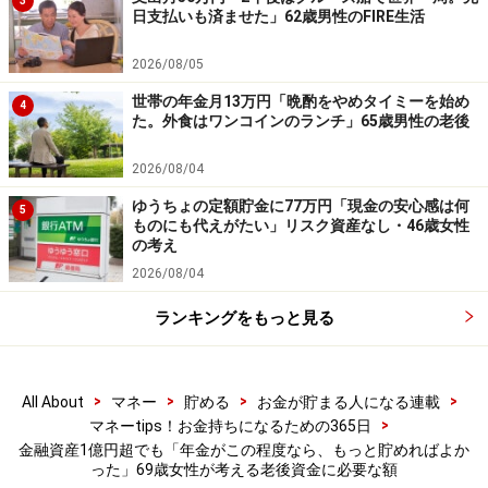
3
日支払いも済ませた」62歳男性のFIRE生活
2026/08/05
「なるべく早く資産運用を考えるべき」
世帯の年金月13万円「晩酌をやめタイミーを始め
4
た。外食はワンコインのランチ」65歳男性の老後
そのため、今の生活については金銭的に「まったく満足
していない」と投稿者。
2026/08/04
ゆうちょの定額貯金に77万円「現金の安心感は何
5
「持ち家があったので、家賃は払わなくて済むけれど、
ものにも代えがたい」リスク資産なし・46歳女性
の考え
光熱費、生活費、健康保険料、介護保険料などを合わせ
2026/08/04
ると、（年金だけでは）とても生活できません」と不満
を訴えます。
ランキングをもっと見る
現役世代には、「なるべく早い時期からの、資産運用を
>
>
>
>
All About
マネー
貯める
お金が貯まる人になる連載
考えるべきだと思います。あとは賢い節約術ですね」と
>
マネーtips！お金持ちになるための365日
アドバイスを残されていました。
金融資産1億円超でも「年金がこの程度なら、もっと貯めればよか
った」69歳女性が考える老後資金に必要な額