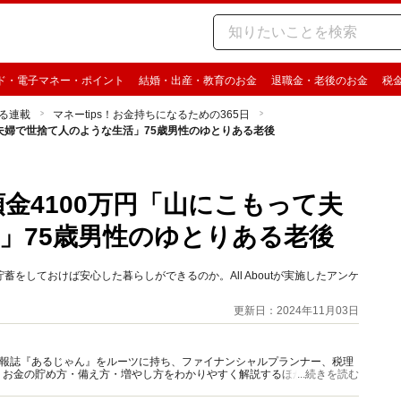
ド・電子マネー・ポイント
結婚・出産・教育のお金
退職金・老後のお金
税
る連載
マネーtips！お金持ちになるための365日
って夫婦で世捨て人のような生活」75歳男性のゆとりある老後
預金4100万円「山にこもって夫
」75歳男性のゆとりある老後
をしておけば安心した暮らしができるのか。All Aboutが実施したアンケ
更新日：2024年11月03日
資情報誌『あるじゃん』をルーツに持ち、ファイナンシャルプランナー、税理
、お金の貯め方・備え方・増やし方をわかりやすく解説するほか、マネー最
...続きを読む
情報を発信しています。