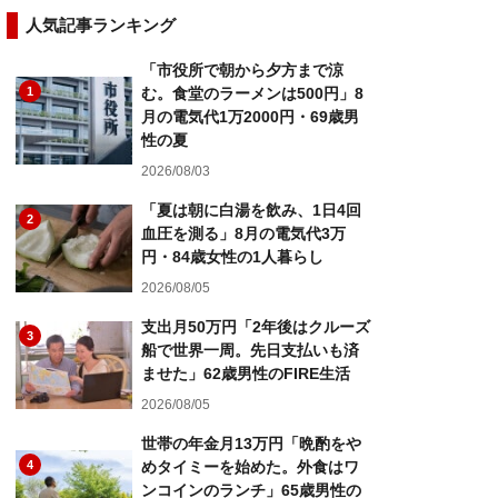
人気記事ランキング
「市役所で朝から夕方まで涼
1
む。食堂のラーメンは500円」8
月の電気代1万2000円・69歳男
性の夏
2026/08/03
「夏は朝に白湯を飲み、1日4回
2
血圧を測る」8月の電気代3万
円・84歳女性の1人暮らし
2026/08/05
支出月50万円「2年後はクルーズ
3
船で世界一周。先日支払いも済
ませた」62歳男性のFIRE生活
2026/08/05
世帯の年金月13万円「晩酌をや
4
めタイミーを始めた。外食はワ
ンコインのランチ」65歳男性の