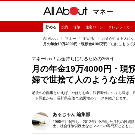
マネー
貯める
投資
保険
住宅ローン
クレジットカー
All About
マネー
貯める
お金が貯まる人にな
月の年金19万4000円・現預金4100万円「山にこも
マネーtips！お金持ちになるための365日
月の年金19万4000円・現
婦で世捨て人のような生活
老後の心配事といえば、やはりお金。現役時代にいくら稼ぎ、貯蓄
ート調査から、長野県在住75歳男性のケースを紹介します。
あるじゃん 編集部
1995年に創刊し、2012年に休刊した月刊の投
士、社会保険労務士などマネーの専門家とともに
新トピックス、おトク・節約コラムなど、役立つ