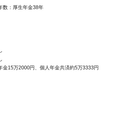
数：厚生年金38年
し
し
15万2000円、個人年金共済約5万3333円