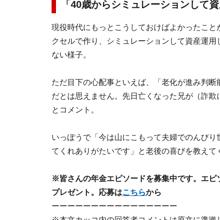
「40歳からシミュレーションして
現役時代にもっとこうしておけばよかったこと
クセルで作り、シミュレーションして資産運用
ない様子。
ただ目下の心配事といえば、「老化が進み判断
だとは思えません。先日亡くなった兄が（詐欺
とコメント。
いっぽうで「今は山にこもって夫婦でのんびり
てくれありがたいです」と老後の喜びを教えて
※皆さんの年金エピソードを募集中です。エピソー
プレゼント。応募は
こちら
から
ーーーーーーーーーーーーーーーー
※本文カッコ内の回答者コメントは原文に準拠