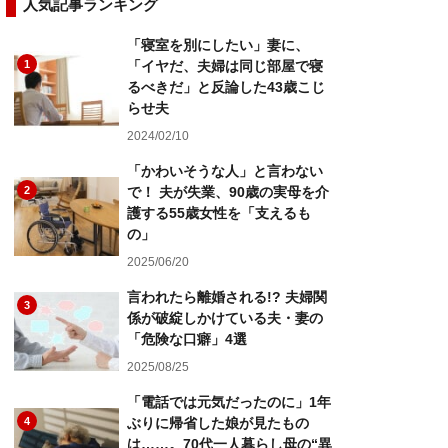
人気記事ランキング
「寝室を別にしたい」妻に、
1
「イヤだ、夫婦は同じ部屋で寝
るべきだ」と反論した43歳こじ
らせ夫
2024/02/10
「かわいそうな人」と言わない
2
で！ 夫が失業、90歳の実母を介
護する55歳女性を「支えるも
の」
2025/06/20
言われたら離婚される!? 夫婦関
3
係が破綻しかけている夫・妻の
「危険な口癖」4選
2025/08/25
「電話では元気だったのに」1年
4
ぶりに帰省した娘が見たもの
は……。70代一人暮らし母の“異