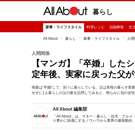
暮らし
家事・ライフスタイル
料理レシピ
冠婚葬祭
生
All About
暮らし
家事・ライフスタイル
人間
人間関係
【マンガ】「卒婚」したシ
定年後、実家に戻った父が
両親は“卒婚”して、別々に暮らしている。父は実母の暮らす実
せずに1人暮らしの父の家を訪問してみると、明らかに別の女
All About 編集部
「All About」は、マネー・暮らし・住宅・
り豊かに快適にするノウハウから業界の最新動向
イトです。