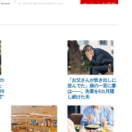
の
「お父さんが炊き出しに
た
並んでた」娘の一言に妻
0
は――。失業を5カ月隠
”
し続けた夫