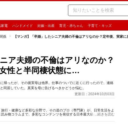
活家電
ハンドメイド
妊娠・出産
育児・赤ちゃん
子育て・キッズ
関係
【マンガ】「卒婚」したシニア夫婦の不倫はアリなのか？定年後、実家に
ニア夫婦の不倫はアリなのか？
女性と半同棲状態に…
家に帰ったが、その後実母は他界。仕事のついでに近くに行ったので、連絡
性と同居していた。真実を母に告げるべきかどうか悩む。
更新日：2024年10月03日
グルメ・旅行・健康など多彩な分野で、その道のプロ（専門家）が、日常生活をよ
、読み物コラムまで、多彩なコンテンツを発信する日本最大級の総合情報サ
...続きを読む