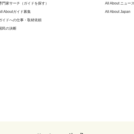
専門家サーチ（ガイドを探す）
All About ニュー
All Aboutガイド募集
All About Japan
ガイドへの仕事・取材依頼
国民の決断