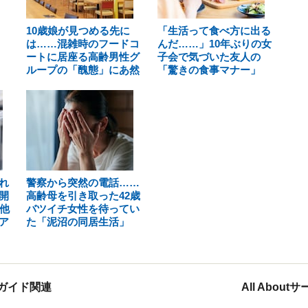
10歳娘が見つめる先に
「生活って食べ方に出る
は……混雑時のフードコ
んだ……」10年ぶりの女
ートに居座る高齢男性グ
子会で気づいた友人の
ループの「醜態」にあ然
「驚きの食事マナー」
れ
警察から突然の電話……
開
高齢母を引き取った42歳
他
バツイチ女性を待ってい
ア
た「泥沼の同居生活」
ガイド関連
All Abou