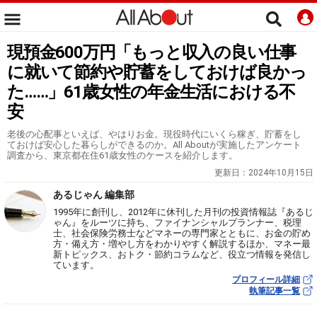
現預金600万円「もっと収入の良い仕事
に就いて節約や貯蓄をしておけば良かっ
た……」61歳女性の年金生活における不
安
老後の心配事といえば、やはりお金。現役時代にいくら稼ぎ、貯蓄をし
ておけば安心した暮らしができるのか。All Aboutが実施したアンケート
調査から、東京都在住61歳女性のケースを紹介します。
更新日：
2024年10月15日
あるじゃん 編集部
1995年に創刊し、2012年に休刊した月刊の投資情報誌『あるじ
ゃん』をルーツに持ち、ファイナンシャルプランナー、税理
士、社会保険労務士などマネーの専門家とともに、お金の貯め
方・備え方・増やし方をわかりやすく解説するほか、マネー最
新トピックス、おトク・節約コラムなど、役立つ情報を発信し
ています。
プロフィール詳細
執筆記事一覧