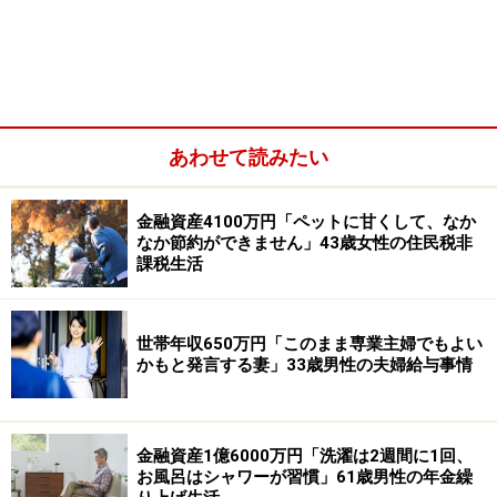
老齢厚生年金（厚生年金）：なし
障害基礎年金や障害厚生年金（障害年金）：なし
あわせて読みたい
金融資産4100万円「ペットに甘くして、なか
なか節約ができません」43歳女性の住民税非
課税生活
世帯年収650万円「このまま専業主婦でもよい
かもと発言する妻」33歳男性の夫婦給与事情
遺族基礎年金や遺族厚生年金（遺族年金）：なし
その他（企業年金や個人年金保険など）：なし
金融資産1億6000万円「洗濯は2週間に1回、
お風呂はシャワーが習慣」61歳男性の年金繰
「贅沢は出来ずとも人並みの生活は出来て