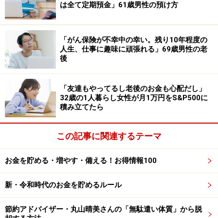
は全て定期預金」61歳男性の預け方
年金生活においては「外食や旅行などを極力控え、買い
物も1週間に一回まとめて買い溜めしている」と節約を
「がん保険が不幸中の幸い。残り10年程度の
人生、仕事に趣味に頑張れる」69歳男性の老
しているといいます。
後
「友達もやってるし老後のお金も心配だし」
32歳の1人暮らし女性が月1万円をS&P500に
積み立てたら
この記事に関連するテーマ
お金を貯める・増やす・備える！お得情報100
新・令和時代のお金を貯めるルール
「なるべく子どもに迷惑をかけたくはな
節約アドバイザー・丸山晴美さんの「無駄遣い体質」から脱