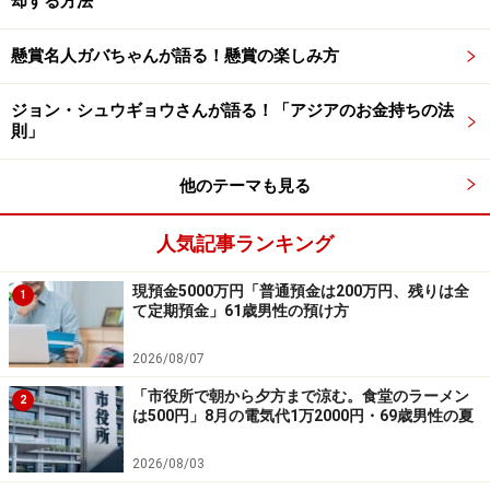
却する方法
い」
現役時代にもっとこうしておけばよかったことがある
懸賞名人ガバちゃんが語る！懸賞の楽しみ方
か、との問いには「もっと収入の良い仕事に就いて節約
ジョン・シュウギョウさんが語る！「アジアのお金持ちの法
や貯蓄をしておけば良かったです。若い頃にギャンブル
則」
にハマって散財しすぎました。病気でかなり治療費がか
かり、しっかり保険に加入していればもっと安く抑える
他のテーマも見る
ことができたと今になり後悔しています」と回答。
人気記事ランキング
今の生活での不安については「持病があるので悪化した
現預金5000万円「普通預金は200万円、残りは全
場合の入院費や治療費などの出費や、介護が必要になっ
1
て定期預金」61歳男性の預け方
た時の費用などが不安です。なるべく子どもに迷惑をか
けたくはないので」とコメント。
2026/08/07
「市役所で朝から夕方まで涼む。食堂のラーメン
2
は500円」8月の電気代1万2000円・69歳男性の夏
いっぽうで「新しく趣味ができ、友人も増え毎日が楽し
いです。毎日好きな事だけをして生活できストレスもな
2026/08/03
くなりました」と今の生活の楽しみも教えてくれまし