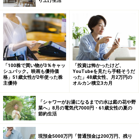
り上げ生活
いる」
今回の投稿者は、国民年金を繰り上げ受給しているとい
う61歳の女性。現在の年金額については「満足してい
る」とのこと。
その理由として「貯金もあり子どもからの仕送りもある
ので、贅沢は出来ずとも人並みの生活は出来ているか
「100株で買い物が3％キャッ
「投資は怖かったけど、
シュバック。映画も優待価
YouTubeを見たら手軽そうだ
ら」と語っています。
格」51歳女性が2年使った株
った」48歳女性、月2万円の
主優待
オルカン積立3カ月
とはいえ、ひと月の支出は「約10万円」。年金だけでは
「毎月足りない」と回答されています。
「シャワーがお湯になるまでの水は庭の花や野
菜へ」8月の電気代7000円・61歳女性の夏の
節約生活
「買い物は週に一回買い溜めしている」
年金で足りない支出については「毎月子どもからの10万
現預金5000万円「普通預金は200万円、残り
円の仕送り」で賄っているという投稿者。