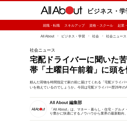
ビジネス・学
就職・転職
スキルアップ
資格・スクール
起業
All About
ビジネス・学習
社会
社会ニュース
社会ニュース
宅配ドライバーに聞いた苦
帯「土曜日午前着」に頭を
頼んだ荷物を時間指定で家の前に届けてくれる「宅配ドライバ
いを抱えているのでしょうか。今回は宅配ドライバー歴26年の
All About 編集部
「All About」は、マネー・暮らし・住宅・
り豊かに快適にするノウハウから業界の最新動向
イトです。