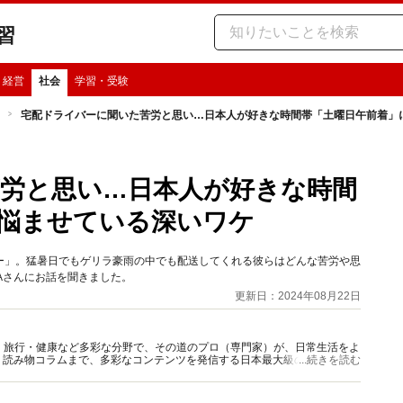
習
・経営
社会
学習・受験
宅配ドライバーに聞いた苦労と思い…日本人が好きな時間帯「土曜日午前着」
労と思い…日本人が好きな時間
悩ませている深いワケ
ー」。猛暑日でもゲリラ豪雨の中でも配送してくれる彼らはどんな苦労や思
Aさんにお話を聞きました。
更新日：2024年08月22日
グルメ・旅行・健康など多彩な分野で、その道のプロ（専門家）が、日常生活をよ
、読み物コラムまで、多彩なコンテンツを発信する日本最大級の総合情報サ
...続きを読む