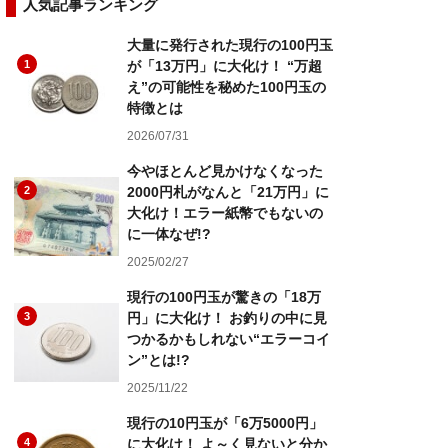
人気記事ランキング
大量に発行された現行の100円玉
1
が「13万円」に大化け！ “万超
え”の可能性を秘めた100円玉の
特徴とは
2026/07/31
今やほとんど見かけなくなった
2
2000円札がなんと「21万円」に
大化け！エラー紙幣でもないの
に一体なぜ!?
2025/02/27
現行の100円玉が驚きの「18万
3
円」に大化け！ お釣りの中に見
つかるかもしれない“エラーコイ
ン”とは!?
2025/11/22
現行の10円玉が「6万5000円」
4
に大化け！ よ～く見ないと分か