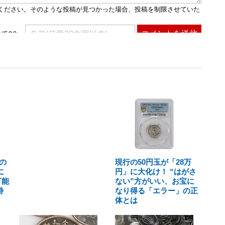
の
現行の50円玉が「28万
に
円」に大化け！ “はがさ
可能
ない”方がいい、お宝に
特
なり得る「エラー」の正
体とは