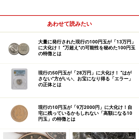
あわせて読みたい
大量に発行された現行の100円玉が「13万円」
服装と前髪に見る日本らしさ
に大化け！ “万超え”の可能性を秘めた100円玉
の特徴とは
日本人、中国人、韓国人など、東アジアの人って一見同
じように見えますが、それぞれ外見や挙動に特徴があっ
現行の50円玉が「28万円」に大化け！ “はが
て、ちょっと観察すれば大体どこの人か予想できちゃう
さない”方がいい、お宝になり得る「エラー」
もの。そして、実は日本人もすっごく個性的なんです。
の正体とは
そこで外国をよく知るYouTubeの仲間たちに聞いた、日
本人の特徴をご紹介します！
現行の10円玉が「9万2000円」に大化け！自
宅に残っているかもしれない「高額になる10
円玉」の特徴とは
まずは、外見。アメリカで育った日本人のKayさん（ア
メリカで生まれ育った帰国子女。日本生まれ日本育ちの
夫ZooKatsuさんと、アメリカと日本の違いを紹介するチ