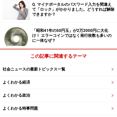
Q. マイナポータルのパスワード入力を間違え
タイルはあまり期待できません。美しい前髪を楽しめる
て「ロック」がかかりました。どうすれば解除
のは、日本だけ！
できますか？
あと、オーストリア人のやなさんは「日本人は歯並びよ
「昭和41年の50円玉」が2万2000円に大化
り脱毛にこだわる」って。私は日本に来て、ネットの脱
け！ エラーコインではなく発行枚数も多いの
毛広告があまりに多くて驚きました！
に一体なぜ？
それから日本人は、眩しくてもあまりサングラスをかけ
この記事に関連するテーマ
ませんよね。「サングラスをかけてる人がいないから、
日本国内でかけている人を見ると、芸能人？って思っち
社会ニュースの最新トピックス一覧
ゃう。日本人は海外のリゾートでもかけないけど、現地
に長く住んでいる人はかけるかな」とKayさん。
よくわかる経済
確かに、中国人や韓国人は日常的にサングラスをかける
よくわかる政治
かも。
よくわかる時事問題
声の小ささと公共のマナー