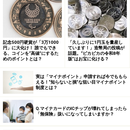
ャンネル「Kay&ZooKatsu」を運営。）曰く、「日本人
の服装は露出が少なくて、あまり派手な色を使わない」
とのこと。これは本当にそう！
中国人はショッキングピンクやグリーンなどパキッとし
記念500円硬貨が「3万1000
「久しぶりに1円玉を量産し
た派手色が大好きだし、韓国人は肩やお腹のちょい出
円」に大化け！ 誰でもでき
ています！」造幣局の投稿が
し、ワンポイントスキニーなど体の一部を出している人
る、コインを“高値”にするた
話題。“ピカピカの令和8年
めのポイントとは？
版”はお宝に化ける？
が多い印象。
アメリカ人は、全部出して、全部スキニー（笑）。
実は「マイナポイント」申請すれば今でももら
える！“知らないと損”な狙い目マイナポイント
前髪を作っている人が多いのも日本人ならでは。個人的
制度とは？
な見解では、日本の美容師さんの技術が優れているか
ら。
Q.マイナカードのICチップが壊れてしまったら
海外の美容師さんは前髪のカットに慣れていないせい
「無保険」扱いになってしまいますか？
か、ギザギザになったり、若干斜めに切られちゃったり
と、日本の美容室でやってもらえるような繊細な前髪ス