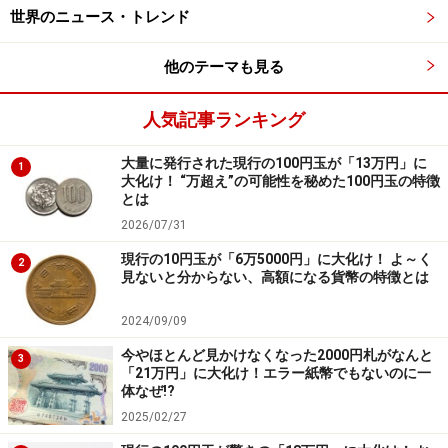
世界のニュース・トレンド
声が小さいのも、日本人のすごくわかりやすい特徴。
他のテーマも見る
日本人は周りに迷惑をかけたくないという意識が強く、
大きい声を出して騒ぐのは恥ずかしいことだと思ってい
人気記事ランキング
るから、とにかく声が小さい。日本の電車の静けさは、
間違いなく世界一です！
大量に発行された現行の100円玉が「13万円」に
1
大化け！ “万超え”の可能性を秘めた100円玉の特徴
公共交通機関でマナーモードが義務付けられているから
とは
2026/07/31
か、携帯電話で話すときの声量にも敏感で、口元を手で
隠す仕草をする人が多いけど、これも日本人ならでは。
現行の10円玉が「6万5000円」に大化け！ よ～く
2
見ないと分からない、高額になる貨幣の特徴とは
Kayさんは、「日本人の団体客は、みんなで小さくまと
2024/09/09
まって、すごく静かにしている」から海外でも一発でわ
かるとのこと。
今やほとんど見かけなくなった2000円札がなんと
3
「21万円」に大化け！エラー紙幣でもないのに一
体なぜ!?
確かに中国人や韓国人の団体客はワイワイ騒いでいるこ
2025/02/27
とが多いから、静かにまとまっている団体客がいたら高