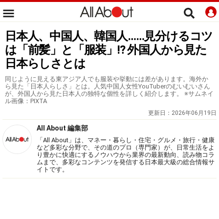
日本人、中国人、韓国人……見分けるコツ
は「前髪」と「服装」!? 外国人から見た
日本らしさとは
同じように見える東アジア人でも服装や挙動には差があります。海外か
ら見た「日本人らしさ」とは。人気中国人女性YouTuberのむいむいさん
が、外国人から見た日本人の独特な個性を詳しく紹介します。 ※サムネイ
ル画像：PIXTA
更新日：
2026年06月19日
All About 編集部
「All About」は、マネー・暮らし・住宅・グルメ・旅行・健康
など多彩な分野で、その道のプロ（専門家）が、日常生活をよ
り豊かに快適にするノウハウから業界の最新動向、読み物コラ
ムまで、多彩なコンテンツを発信する日本最大級の総合情報サ
イトです。