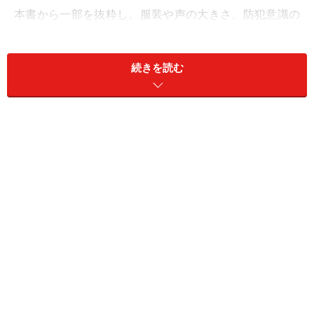
本書から一部を抜粋し、服装や声の大きさ、防犯意識の
違いなど、外国人がハッとした「日本人の独特な個性」
の実態に迫ります。
続きを読む
目次
服装と前髪に見る日本らしさ
声の小ささと公共のマナー
カバンの置き方と防犯意識
むいむいの中国人的ヒント