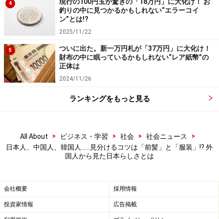
現行の100円玉が驚きの「18万円」に大化け！ お
確率で日本人。
4
釣りの中に見つかるかもしれない“エラーコイ
ン”とは!?
中国人はよく声が大きくてうるさいって言われるけど、
2025/11/22
アメリカ人や韓国人も声の大きさは同じくらいです。世
ついに出た。新一万円札が「37万円」に大化け！
界的に見ると、日本人の声量が小さすぎるんだと思いま
5
財布の中に眠っているかもしれない“レア紙幣”の
す。
正体は
2024/11/26
日本とアメリカをよく知るZooKatsuさんは「レジの店員
ランキングをもっと見る
さんや駅員さんなどは必要なときでも声が小さいのに、
服屋やラーメン店とか居酒屋など一部の場所で、『いら
っしゃいませー！！』って声がめちゃでかいのも不思
>
>
>
>
All About
ビジネス・学習
社会
社会ニュース
議」だって。鋭い指摘だなぁ（笑）。
日本人、中国人、韓国人……見分けるコツは「前髪」と「服装」!? 外
国人から見た日本らしさとは
カバンの置き方と防犯意識
驚いたのは、抵抗なく地面にカバンを置く人がすごく多
会社概要
採用情報
いこと。これ、中国人は絶対やりません。トイレの床と
投資家情報
広告掲載
つながっている地面にカバンを置くのは衛生的にあり得