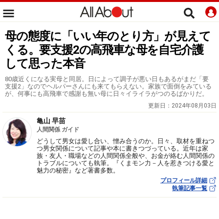
母の態度に「いい年のとり方」が見えて
くる。要支援2の高飛車な母を自宅介護
して思った本音
80歳近くになる実母と同居。日によって調子が悪い日もあるがまだ「要
支援2」なのでヘルパーさんにも来てもらえない。家族で面倒をみている
が、何事にも高飛車で感謝も無い母に日々イライラがつのるばかりだ。
更新日：
2024年08月03日
亀山 早苗
人間関係 ガイド
どうして男女は愛し合い、憎み合うのか。日々、取材を重ねつ
つ男女関係について記事や本に書きつづっている。近年は家
族・友人・職場などの人間関係全般や、お金が絡む人間関係の
トラブルについても執筆。『くまモン力－人を惹きつける愛と
魅力の秘密』など著書多数。
プロフィール詳細
執筆記事一覧