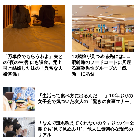
ている。
「もちろん、ふだんは私がなるべく定時で引き上げるよ
うにしていますし、残業が入ったときは夫に連絡して早
く帰ってもらうことになっていますが、ふたりとも多忙
な時期もあるんですよね」
「万単位でもらうわよ」夫と
10歳娘が見つめる先には……
の“夜の生活”にも課金。元上
混雑時のフードコートに居座
「母の態度」が私をイライラさせる
司と結婚した妹の「異常な夫
る高齢男性グループの「醜
婦関係」
態」にあ然
しかも問題なのは、母の態度だと彼女は言う。4年前ま
ではひとり暮らしをしていたのだが、さすがにひとりに
「生活って食べ方に出るんだ……」10年ぶりの
はしておけないと同居したのに、「感謝が足りない」と
女子会で気づいた友人の「驚きの食事マナー」
ヨウコさんは言う。
「私にはいいですよ、娘だから。でも夫や息子が何かし
「なんで誰も教えてくれないの？」ジッパー全
開でも“見て見ぬふり”。他人に無関心な現代の
てくれたら、ありがとうくらい言ってもいいはず。何度
リアル