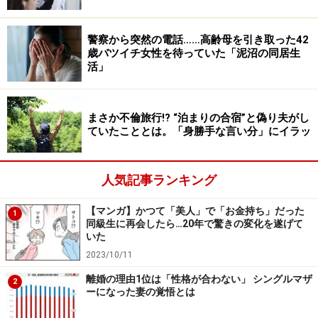
か検査したけど認知症ではないし、普通に会話もでき
る。もともとそういう人だったのか、今となってはわか
警察から突然の電話……高齢母を引き取った42
らないけれど、とにかく『何でも人がやってくれて当
歳バツイチ女性を待っていた「泥沼の同居生
然』という感じなんです。それがどうしても、私をイラ
活」
イラさせる」
まさか不倫旅行!? “泊まりの合宿”と偽り夫がし
高齢なのだからと自分を落ち着かせるが、「私は少量で
ていたこととは。「身勝手な言い分」にイラッ
いろいろなおかずを食べたい」「これしかないの？」と
言われると、忙しい中、帰宅して休む間もなく食事の支
人気記事ランキング
度をしなければならない苛立ちもあいまって、母に「う
るさい」と叫びたくもなるという。
【マンガ】かつて「美人」で「お金持ち」だった
1
同級生に再会したら…20年で驚きの変化を遂げて
いた
＞いい歳のとり方ができていない母
2023/10/11
離婚の理由1位は「性格が合わない」 シングルマザ
2
ーになった妻の覚悟とは
※記事内容は執筆時点のものです。最新の内容をご確認くださ
い。