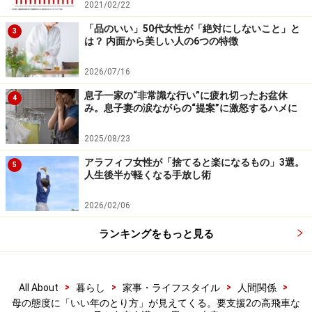
2021/02/22
「品のいい」50代女性が「絶対にしないこと」と
3
次のページへ
1
/
2
は？ 内面から美しい人の6つの特徴
2026/07/16
息子一家の“非常識な行い”に疲れ切ったお盆休
4
み。息子妻の涙ながらの“提案”に激怒するハメに
2025/08/23
アラフィフ女性が「捨てると楽になるもの」3選。
5
人生後半が軽くなる手放し術
2026/02/06
ランキングをもっと見る
>
>
>
>
All About
暮らし
家事・ライフスタイル
人間関係
母の態度に「いい年のとり方」が見えてくる。要支援2の高飛車な