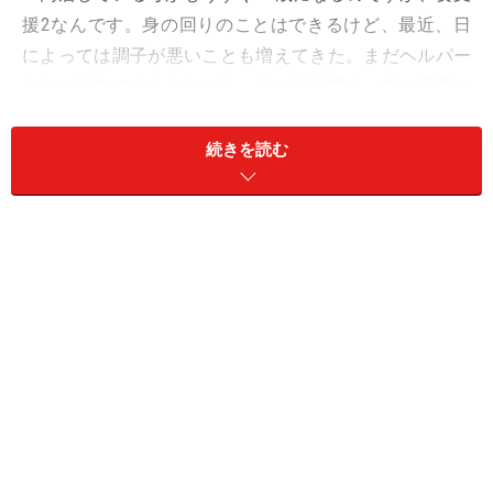
援2なんです。身の回りのことはできるけど、最近、日
によっては調子が悪いことも増えてきた。まだヘルパー
さんには来てもらえないし、うちは共働き。急に病院に
連れていかなければならないときなど本当に大変です。
夫が出張、私が重要な商談で出かけてしまうと、どうし
続きを読む
ても中学生のひとり息子に負担がかかる。ケアマネにも
相談していますが、介護認定の等級が上げられるかどう
かはわからないみたいで」
ヨウコさん（45歳）は顔を曇らせた。
介護保険サービスは、要支援1、2と要介護1～5ではサー
ビスの適用範囲が異なる。「支援」の場合、できるのは
せいぜい家の中に手すりをつけたりデイケアサービスを
週に2回ほど使えるくらい。まだ「介護」状態ではない
からだ。