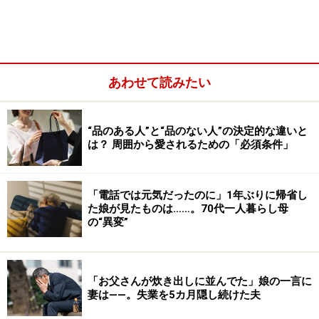
あわせて読みたい
“品のある人”と“品のない人”の決定的な違いと
は？ 周囲から愛されるための「必須条件」
「電話では元気だったのに」1年ぶりに帰省し
た娘が見たものは……。70代一人暮らし母
の“異変”
要介護となっても、家族が同居している場合、基本的に
家事は助けてもらえない。夜まで母がひとりで過ごさな
「お父さんが炊き出しに並んでた」娘の一言に
妻は――。失業を5カ月隠し続けた夫
ければならないときは息子が調理をしたり後片付けをし
たりしてくれるが、それが心苦しいとヨウコさんは感じ