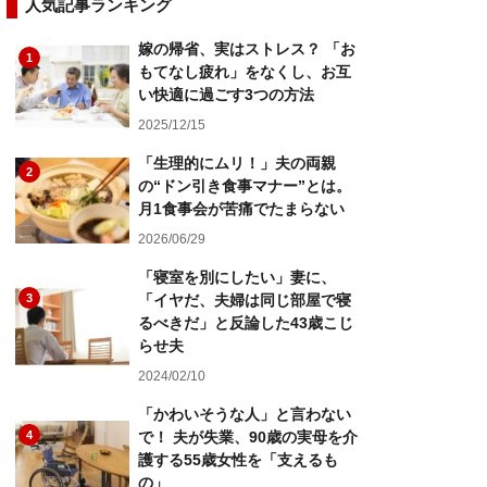
人気記事ランキング
嫁の帰省、実はストレス？ 「お
1
もてなし疲れ」をなくし、お互
い快適に過ごす3つの方法
2025/12/15
「生理的にムリ！」夫の両親
2
の“ドン引き食事マナー”とは。
月1食事会が苦痛でたまらない
2026/06/29
「寝室を別にしたい」妻に、
3
「イヤだ、夫婦は同じ部屋で寝
るべきだ」と反論した43歳こじ
らせ夫
2024/02/10
「かわいそうな人」と言わない
4
で！ 夫が失業、90歳の実母を介
護する55歳女性を「支えるも
の」