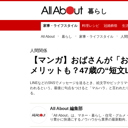
暮らし
家事・ライフスタイル
料理レシピ
冠婚葬祭
生
All About
暮らし
家事・ライフスタイル
人間
人間関係
【マンガ】おばさんが「
メリットも？47歳の“短文
LINEなどのSNSでメッセージを送るとき、絵文字やビック
われるという。最後に句点をつけると「マルハラ」と言われた
る。
All About 編集部
「All About」は、マネー・暮らし・住宅・
り豊かに快適にするノウハウから業界の最新動向
イトです。