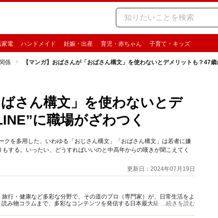
活家電
ハンドメイド
妊娠・出産
育児・赤ちゃん
子育て・キッズ
関係
【マンガ】おばさんが「おばさん構文」を使わないとデメリットも？47歳の
おばさん構文」を使わないとデ
LINE”に職場がざわつく
リマークを多用した、いわゆる「おじさん構文」「おばさん構文」は若者に嫌
りもする。いったい、どうすればいいのと中高年からの嘆きが聞こえてく
更新日：2024年07月19日
グルメ・旅行・健康など多彩な分野で、その道のプロ（専門家）が、日常生活をよ
、読み物コラムまで、多彩なコンテンツを発信する日本最大級の総合情報サ
...続きを読む