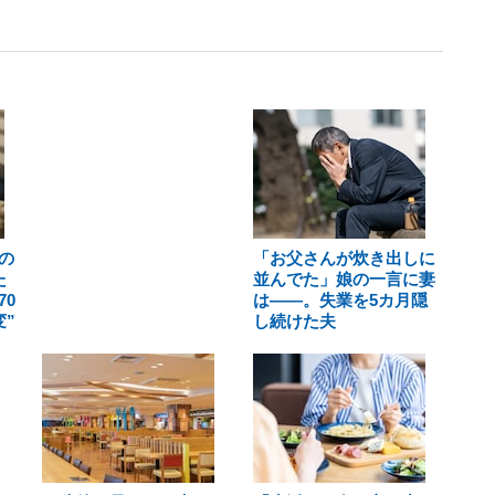
の
「お父さんが炊き出しに
た
並んでた」娘の一言に妻
0
は――。失業を5カ月隠
”
し続けた夫