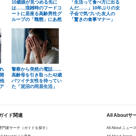
10歳娘が見つめる先に
「生活って食べ方に出る
は……混雑時のフードコ
んだ……」10年ぶりの女
ートに居座る高齢男性グ
子会で気づいた友人の
ループの「醜態」にあ然
「驚きの食事マナー」
れ
警察から突然の電話……
開
高齢母を引き取った42歳
他
バツイチ女性を待ってい
ア
た「泥沼の同居生活」
ガイド関連
All Abou
専門家サーチ（ガイドを探す）
All About ニュー