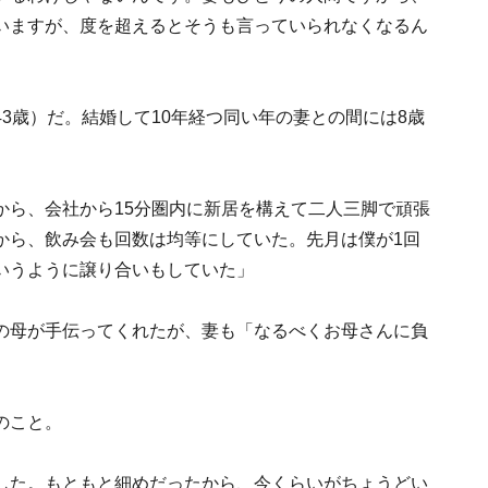
いますが、度を超えるとそうも言っていられなくなるん
3歳）だ。結婚して10年経つ同い年の妻との間には8歳
から、会社から15分圏内に新居を構えて二人三脚で頑張
から、飲み会も回数は均等にしていた。先月は僕が1回
いうように譲り合いもしていた」
の母が手伝ってくれたが、妻も「なるべくお母さんに負
のこと。
した。もともと細めだったから、今くらいがちょうどい