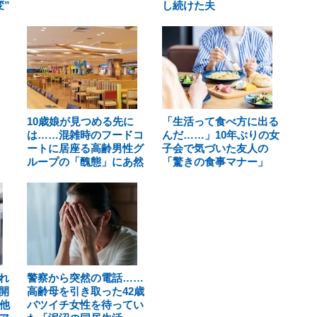
”
し続けた夫
10歳娘が見つめる先に
「生活って食べ方に出る
は……混雑時のフードコ
んだ……」10年ぶりの女
ートに居座る高齢男性グ
子会で気づいた友人の
ループの「醜態」にあ然
「驚きの食事マナー」
れ
警察から突然の電話……
開
高齢母を引き取った42歳
他
バツイチ女性を待ってい