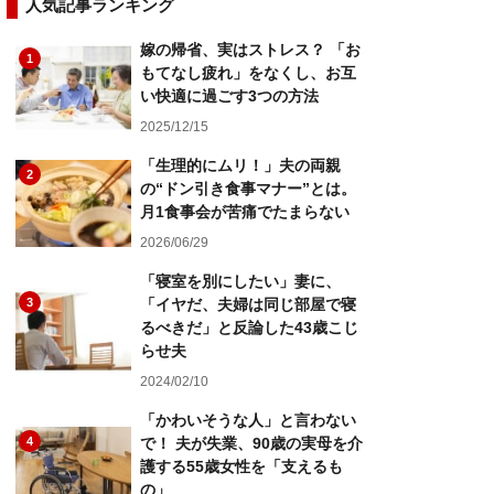
人気記事ランキング
嫁の帰省、実はストレス？ 「お
1
もてなし疲れ」をなくし、お互
い快適に過ごす3つの方法
2025/12/15
「生理的にムリ！」夫の両親
2
の“ドン引き食事マナー”とは。
月1食事会が苦痛でたまらない
2026/06/29
「寝室を別にしたい」妻に、
3
「イヤだ、夫婦は同じ部屋で寝
るべきだ」と反論した43歳こじ
らせ夫
2024/02/10
「かわいそうな人」と言わない
4
で！ 夫が失業、90歳の実母を介
護する55歳女性を「支えるも
の」