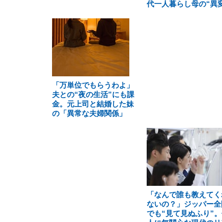
代一人暮らし母の“異変
「万単位でもらうわよ」
夫との“夜の生活”にも課
金。元上司と結婚した妹
の「異常な夫婦関係」
「なんで誰も教えてく
ないの？」ジッパー全
でも“見て見ぬふり”。