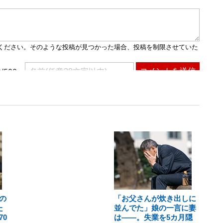
の
「お父さんが炊き出しに
た
並んでた」娘の一言に妻
0
は――。失業を5カ月隠