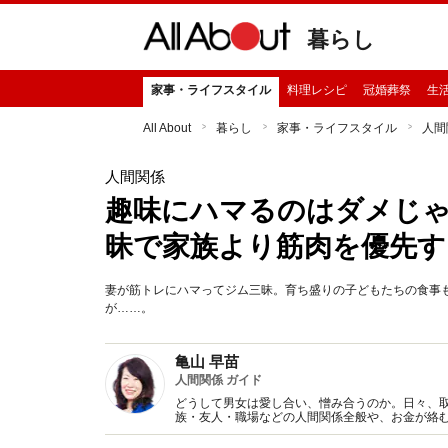
暮らし
家事・ライフスタイル
料理レシピ
冠婚葬祭
生
All About
暮らし
家事・ライフスタイル
人間
人間関係
趣味にハマるのはダメじ
昧で家族より筋肉を優先す
妻が筋トレにハマってジム三昧。育ち盛りの子どもたちの食事
が……。
亀山 早苗
人間関係 ガイド
どうして男女は愛し合い、憎み合うのか。日々、
族・友人・職場などの人間関係全般や、お金が絡
魅力の秘密』など著書多数。