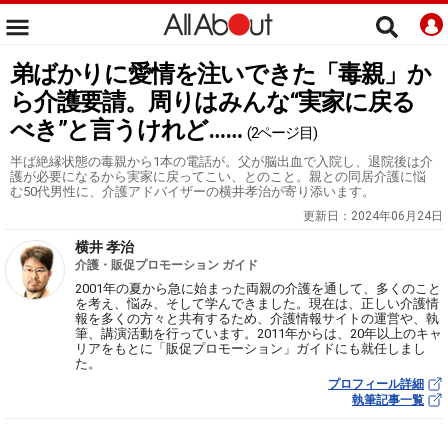
弟ばかりに愛情を注いできた「毒親」か
ら介護要請。周りはみんな“実家に戻る
べき”と言うけれど……
(2ページ目)
半ば絶縁状態の毒親から1本の電話が。父が脳出血で入院し、退院後は介
護が必要になるから実家に戻ってこい、とのこと。親との同居介護に悩
む50代男性に、介護アドバイザーの横井孝治が寄り添います。
更新日：
2024年06月24日
横井 孝治
介護・販促プロモーション ガイド
2001年の夏から急に始まった両親の介護を通して、多くのこと
を考え、悩み、そして学んできました。現在は、正しい介護情
報を多くの方々と共有するため、介護情報サイトの運営や、執
筆、講演活動を行っています。2011年からは、20年以上のキャ
リアをもとに「販促プロモーション」ガイドにも就任しまし
た。
プロフィール詳細
執筆記事一覧