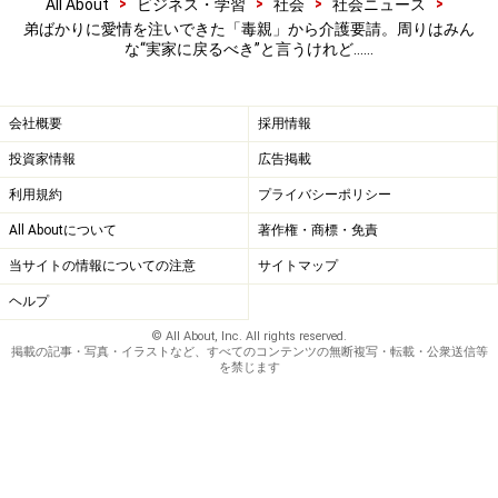
>
>
>
>
All About
ビジネス・学習
社会
社会ニュース
弟ばかりに愛情を注いできた「毒親」から介護要請。周りはみん
な“実家に戻るべき”と言うけれど……
会社概要
採用情報
投資家情報
広告掲載
利用規約
プライバシーポリシー
All Aboutについて
著作権・商標・免責
当サイトの情報についての注意
サイトマップ
ヘルプ
© All About, Inc. All rights reserved.
掲載の記事・写真・イラストなど、すべてのコンテンツの無断複写・転載・公衆送信等
を禁じます