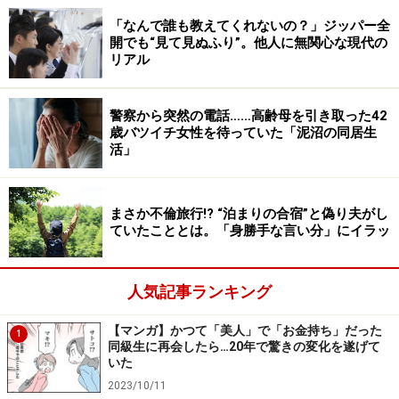
「なんで誰も教えてくれないの？」ジッパー全
開でも“見て見ぬふり”。他人に無関心な現代の
リアル
警察から突然の電話……高齢母を引き取った42
歳バツイチ女性を待っていた「泥沼の同居生
活」
まさか不倫旅行!? “泊まりの合宿”と偽り夫がし
ていたこととは。「身勝手な言い分」にイラッ
人気記事ランキング
【マンガ】かつて「美人」で「お金持ち」だった
1
同級生に再会したら…20年で驚きの変化を遂げて
いた
2023/10/11