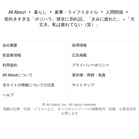
>
>
>
>
All About
暮らし
家事・ライフスタイル
人間関係
前向きすぎる「ポジハラ」彼女に別れ話。「きみに疲れた」→「大
丈夫。私は疲れてない（笑）」
会社概要
採用情報
投資家情報
広告掲載
利用規約
プライバシーポリシー
All Aboutについて
著作権・商標・免責
当サイトの情報についての注意
サイトマップ
ヘルプ
© All About, Inc. All rights reserved.
掲載の記事・写真・イラストなど、すべてのコンテンツの無断複写・転載・公衆送信等
を禁じます