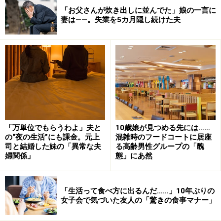
「お父さんが炊き出しに並んでた」娘の一言に
妻は――。失業を5カ月隠し続けた夫
「万単位でもらうわよ」夫と
10歳娘が見つめる先には……
の“夜の生活”にも課金。元上
混雑時のフードコートに居座
司と結婚した妹の「異常な夫
る高齢男性グループの「醜
婦関係」
態」にあ然
「生活って食べ方に出るんだ……」10年ぶりの
女子会で気づいた友人の「驚きの食事マナー」