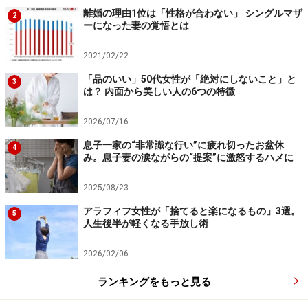
離婚の理由1位は「性格が合わない」 シングルマザ
2
ーになった妻の覚悟とは
2021/02/22
「品のいい」50代女性が「絶対にしないこと」と
3
は？ 内面から美しい人の6つの特徴
2026/07/16
息子一家の“非常識な行い”に疲れ切ったお盆休
4
み。息子妻の涙ながらの“提案”に激怒するハメに
2025/08/23
アラフィフ女性が「捨てると楽になるもの」3選。
5
人生後半が軽くなる手放し術
2026/02/06
ランキングをもっと見る