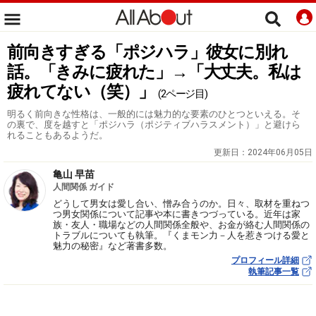
前向きすぎる「ポジハラ」彼女に別れ
話。「きみに疲れた」→「大丈夫。私は
疲れてない（笑）」
(2ページ目)
明るく前向きな性格は、一般的には魅力的な要素のひとつといえる。そ
の裏で、度を越すと「ポジハラ（ポジティブハラスメント）」と避けら
れることもあるようだ。
更新日：
2024年06月05日
亀山 早苗
人間関係 ガイド
どうして男女は愛し合い、憎み合うのか。日々、取材を重ねつ
つ男女関係について記事や本に書きつづっている。近年は家
族・友人・職場などの人間関係全般や、お金が絡む人間関係の
トラブルについても執筆。『くまモン力－人を惹きつける愛と
魅力の秘密』など著書多数。
プロフィール詳細
執筆記事一覧