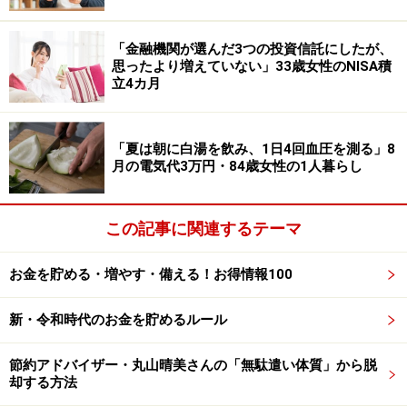
「（年間投資枠の）120万円はすべて貯金に近いものと
「金融機関が選んだ3つの投資信託にしたが、
考えているので、eMAXIS Slim 全世界株式（オール・カ
思ったより増えていない」33歳女性のNISA積
ントリー）一択。信奉している故・山崎元氏（経済評論
立4カ月
家）の本のアドバイスのように、ほったらかしにして必
要な時に解約するつもり」とのこと。
「夏は朝に白湯を飲み、1日4回血圧を測る」8
月の電気代3万円・84歳女性の1人暮らし
旧NISAでも同様に全世界株式（オール・カントリー）に
投資していたそうで、運用成績は「元本約160万円→運
この記事に関連するテーマ
用益込約226万円（運用益66万円）」と良好。
お金を貯める・増やす・備える！お得情報100
また一般NISAで「三菱UFJフィナンシャル・グループ＜
8306＞など、高配当の日本株をいくつか」買っていて、
新・令和時代のお金を貯めるルール
三菱UFJフィナンシャル・グループについては「元本約
60万円→運用益込90万円」の成果があったと説明してい
節約アドバイザー・丸山晴美さんの「無駄遣い体質」から脱
却する方法
ます。