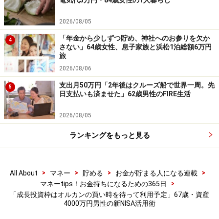
電気代3万円・84歳女性の1人暮らし
「基本としては『高配当株の長期投資』を考えたい。山
2026/08/05
崎元氏の教え『長期、分散、低コスト』を基本としなが
「年金から少しずつ貯め、神社へのお参りを欠か
4
ら、高配当株をこつこつ買いため、将来的には年間配当
さない」64歳女性、息子家族と浜松1泊総額6万円
360万円を目指したい」と展望を語ります。
旅
2026/08/06
長期投資の大切さについては、「投資を始めた20年以上
支出月50万円「2年後はクルーズ船で世界一周。先
5
日支払いも済ませた」62歳男性のFIRE生活
前に買った『さわかみファンド』や『MHAM株式オープ
ン』が約40万円だったものが、どちらも100万円ほど利
2026/08/05
益が出ている」ことからも実感しているそう。
ランキングをもっと見る
そのため、「基本を間違えなければ誰でも資産が作れる
と思う。普通預金など低金利のものは最低限残して、で
>
>
>
>
All About
マネー
貯める
お金が貯まる人になる連載
きるだけ投資信託などに替えていきたい」とのこと。
>
マネーtips！お金持ちになるための365日
「成長投資枠はオルカンの買い時を待って利用予定」67歳・資産
4000万円男性の新NISA活用術
また「日本円の比率が高いので、ドル資産を増やした