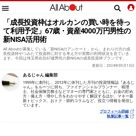
「成長投資枠はオルカンの買い時を待っ
て利用予定」67歳・資産4000万円男性の
新NISA活用術
All Aboutが募集している「新NISAのアンケート」から、まわりの方の成
長投資枠やつみたて投資枠に対する考え方や実際の利用状況を見ていき
ます。今回は埼玉県在住67歳男性の新NISAの成長投資枠プランです。
更新日：
2024年05月13日
あるじゃん 編集部
1995年に創刊し、2012年に休刊した月刊の投資情報誌『あるじ
ゃん』をルーツに持ち、ファイナンシャルプランナー、税理
士、社会保険労務士などマネーの専門家とともに、お金の貯め
方・備え方・増やし方をわかりやすく解説するほか、マネー最
新トピックス、おトク・節約コラムなど、役立つ情報を発信し
ています。
プロフィール詳細
執筆記事一覧