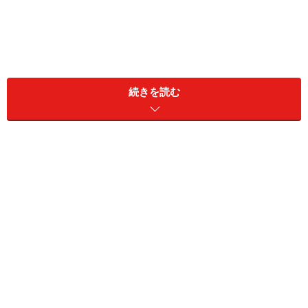
世帯金融資産：現預金3000万円、リスク資産1000万円
続きを読む
■リスク資産の内訳
（※詳細が不明なものも原文ママ記
載）
・日本株：600万円
・投資信託：400万円
新NISAでの購入商品と金額
■成長投資枠
eMAXIS Slim 全世界株式（オール・カントリー）を購入
予定