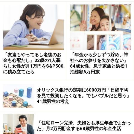
今回の投稿者は、新NISAの成長投資枠をまだ利用してい
ないという67歳男性。
年間240万円の投資上限額をeMAXIS Slim 全世界株式
（オール・カントリー）の購入に充てる予定だったが、
「1月に急に上がってしまったので、買い時を逃してし
「友達もやってるし老後のお
「年金から少しずつ貯め、神
まった」とのこと。
金も心配だし」32歳の1人暮
社へのお参りを欠かさない」
らし女性が月1万円をS&P500
64歳女性、息子家族と浜松1
に積み立てたら
泊総額6万円旅
「日経平均が4万円の大台を超えたところで調整がある
と思うので、下がったところで、80万円ずつ3回に分け
て買いたい」と計画していると言います。
オリックス銀行の定期に6000万円「日経平均
を見て投資したくなる。でもバブルだと思う」
41歳男性の考え
「つみたて投資枠もオルカン一択」
いっぽう、つみたて投資枠では全世界株式（オール・カ
「住宅ローン完済、夫婦とも厚生年金でよかっ
ントリー）に「月10万円」の積み立てを開始済み。
た」月2万円貯金する68歳男性の年金生活