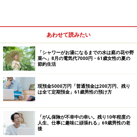
■つみたて投資枠
eMAXIS Slim 全世界株式（オール・カントリー）：月10
万円
あわせて読みたい
「シャワーがお湯になるまでの水は庭の花や野
菜へ」8月の電気代7000円・61歳女性の夏の
節約生活
現預金5000万円「普通預金は200万円、残り
は全て定期預金」61歳男性の預け方
「がん保険が不幸中の幸い。残り10年程度の
「成長投資枠240万円はオルカンと決めてい
人生、仕事に趣味に頑張れる」69歳男性の老
後
たが……」