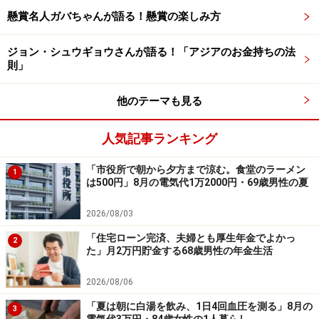
懸賞名人ガバちゃんが語る！懸賞の楽しみ方
ジョン・シュウギョウさんが語る！「アジアのお金持ちの法
則」
他のテーマも見る
人気記事ランキング
「市役所で朝から夕方まで涼む。食堂のラーメン
1
は500円」8月の電気代1万2000円・69歳男性の夏
「長期、分散、低コストで誰でも資産が作
2026/08/03
れる」
「住宅ローン完済、夫婦とも厚生年金でよかっ
2
た」月2万円貯金する68歳男性の年金生活
特定口座などNISA口座以外での投資戦略としては、「今
年はデイトレも含めて株式投資にどんどんチャレンジし
2026/08/06
たい」と投稿者。
「夏は朝に白湯を飲み、1日4回血圧を測る」8月の
3