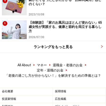
4
のくらい？
その際、住んでいる場所が遠いのであれば、SNSで日常
2023/10/08
の出来事を報告したり、お気に入りの写真を投稿したり
ということから始めてみましょう。共通の話題ができれ
【体験談】「家のお風呂はほとんど使わない」65
5
歳女性が実践する、健康と節約を両立する暮らし
ば、自然とつながりが深まるでしょう。
方
2026/07/30
現役時代は、仕事に行くことで、人との交流ができた
ランキングをもっと見る
り、することが与えられたりします。しかし、退職後に
なると、どう過ごすかは自分次第です。
>
>
>
All About
マネー
退職金・老後のお金
「何もすることがない」とならないためには、時間を仕
>
定年・退職のお金
事をする・人と交流する・自分を深めるの3つに配分し
「老後の過ごし方が分からない！」を解決するための準備とは？
ておくとよいでしょう。
会社概要
採用情報
※記事内容は執筆時点のものです。最新の内容をご確認くださ
い。
投資家情報
広告掲載
本記事の内容は一般的な情報提供を目的としており、特定の金融
商品や投資行動を推奨するものではありません。