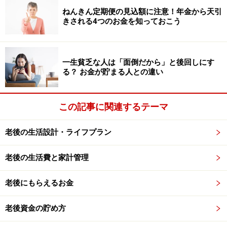
今まで仕事に集中してきた方も、過去のどこかの時点で
ねんきん定期便の見込額に注意！年金から天引
「時間があれば、思い切り打ち込んでみたい！」と思っ
きされる4つのお金を知っておこう
ていたもの、ことがあったかもしれません。まずは、過
去をふり返って、やりたかったことを思い出してみまし
ょう。
一生貧乏な人は「面倒だから」と後回しにす
る？ お金が貯まる人との違い
熱中できる趣味を持っていれば、趣味を通しての交流関
係が広がります。また、自分自身の可能性が広がること
この記事に関連するテーマ
に、ワクワクドキドキする日々が始まるでしょう。
老後の生活設計・ライフプラン
「老後の過ごし方が分からない！」を解決
する準備3：地域の人々、親族など関わりの
老後の生活費と家計管理
ある人と交流を深める
老後にもらえるお金
「令和4年版高齢社会白書」
の中での、高齢者が生きが
い（喜びや楽しみ）を感じる程度の調査では、人との交
老後資金の貯め方
流が多いほど生きがいを感じるという結果が出ていま