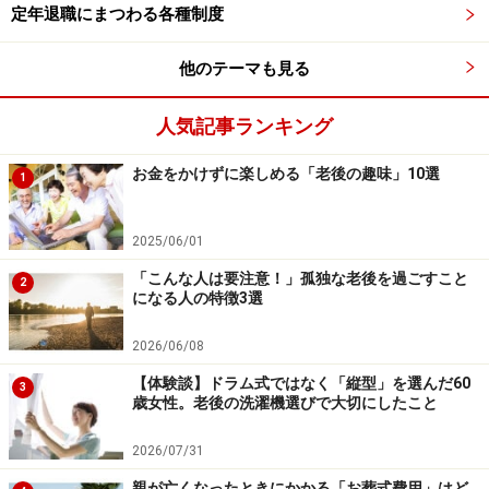
す。
定年退職にまつわる各種制度
他のテーマも見る
定年退職後は、家で過ごすことが多くなりますので、近
所や地域の人々と気軽に話をするぐらいの関係性が構築
人気記事ランキング
できると、楽しみが増えるのではないでしょうか。
お金をかけずに楽しめる「老後の趣味」10選
1
どんな場合も、今まで話をしたことのない人同士が急に
仲良くなるわけではありません。
2025/06/01
「こんな人は要注意！」孤独な老後を過ごすこと
まずは、地域のイベント、ボランティア活動に参加した
2
になる人の特徴3選
り、町内会の集まりに行ってみたりすることから始めま
しょう。
2026/06/08
【体験談】ドラム式ではなく「縦型」を選んだ60
3
歳女性。老後の洗濯機選びで大切にしたこと
また、親、兄弟、親戚などと交流が少なかったという方
は、定年を機会に、お互い連絡を取ってみるとよいかも
2026/07/31
しれません。
親が亡くなったときにかかる「お葬式費用」はど