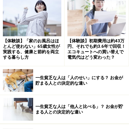
【体験談】「家のお風呂はほ
【体験談】初期費用は約43万
老後も安定的に収入が得られれば「お金が減ってい
とんど使わない」65歳女性が
円、それでも約3.6年で回収！
実践する、健康と節約を両立
エコキュートへの買い替えで
く……」という不安を和らげることもできるでしょう。ま
する暮らし方
電気代はどう変わった？
た、仕事をすることで、仕事を中心とした予定を組める
ようになるので、一定の生活リズムが維持できます。
一生貧乏な人は「人のせい」にする？ お金が
貯まる人との決定的な違い
「老後の過ごし方が分からない！」を解決
する準備2：没頭できる趣味を見つけておく
定年退職後の有り余る時間を「趣味」に打ち込むのはど
一生貧乏な人は「他人と比べる」？ お金が貯
まる人との決定的な違い
うでしょう。