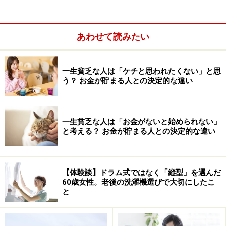
する準備1：続けられる仕事を見つける
定年退職後は、年金と今まで貯めてきた老後資金を切り
崩しながら生活するというのもよいですが、続けられる
あわせて読みたい
範囲で仕事をしながら、社会とのつながりを維持すると
いうのもよいのではないでしょうか。
一生貧乏な人は「ケチと思われたくない」と思
う？ お金が貯まる人との決定的な違い
特に、今まで仕事一筋に頑張ってきた方であれば、定年
後も働き続けることに抵抗はなく、かえって生きがいを
感じるでしょう。
一生貧乏な人は「お金がないと始められない」
と考える？ お金が貯まる人との決定的な違い
【体験談】ドラム式ではなく「縦型」を選んだ
60歳女性。老後の洗濯機選びで大切にしたこ
と