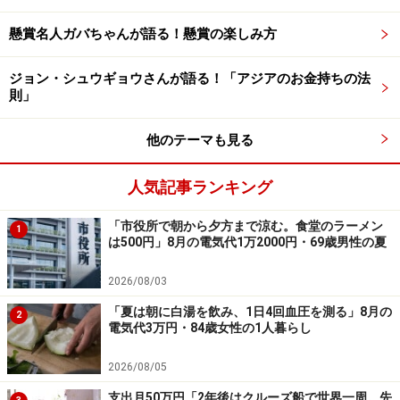
たとのこと。
懸賞名人ガバちゃんが語る！懸賞の楽しみ方
その結果「28歳くらいまで」に資産1000万円に到達。
ジョン・シュウギョウさんが語る！「アジアのお金持ちの法
則」
月8万円の生活は変えず「月12万円とボーナスは全額貯
他のテーマも見る
金。電車通勤は途中でお金を使う誘惑が多いので車通勤
の会社へ転職し、正解だった。トイレ、お茶飲み、歯磨
人気記事ランキング
きなどは会社で行う。会社で祝い金が出る資格を取
る」。また「米REIT投資に挑戦し、400万円儲けた」と
「市役所で朝から夕方まで涼む。食堂のラーメン
1
投資での成功もあったそうです。
は500円」8月の電気代1万2000円・69歳男性の夏
2026/08/03
「資産が増えても生活レベルをとにかく上
げない」
「夏は朝に白湯を飲み、1日4回血圧を測る」8月の
2
電気代3万円・84歳女性の1人暮らし
その後も月8万円での生活は続き、昇給とともに月の貯
2026/08/05
金額も「14万円」になったそう。
支出月50万円「2年後はクルーズ船で世界一周。先