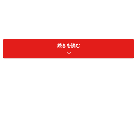
続きを読む
同居家族構成：本人のみ
居住地：埼玉県
職業：会社員
世帯年収：500万円
世帯金融資産：現預金300万円、リスク資産3600万円
資産3000万円に到達した年齢や時期：37歳（2017年）
■リスク資産内訳
（※詳細が不明なものも原文ママ記載）
・投資信託：20万円