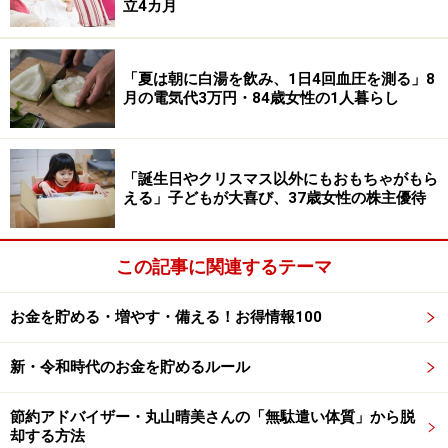
立4カ月
生活し月8万円を貯金。（生活費の）内訳は家賃4万6000
円、水道光熱費7000円、携帯・通信費1000円、食費1万
円、ガソリン1万円、電車代・服・日用品6000円」と詳
「夏は朝に白湯を飲み、1日4回血圧を測る」8
月の電気代3万円・84歳女性の1人暮らし
細に記録してきた様子。
「携帯はモバイルWi-Fiを常時持ち歩き、電話はSkype番
「誕生日やクリスマス以外にもおもちゃがもら
号を取って無料電話を使用。エアコンはつけず扇風機と
える」子どもが大喜び、37歳女性の株主優待
カーボンヒーターを使用。米は農家から10kg3000円で買
い、9カ月持たせる。外食は週に一度2000円まで。その
この記事に関連するテーマ
他の食事はほぼ納豆ご飯一品のみ。所持カード等は楽天
経済圏に統一。ただし、ポイントや特典があれば他カー
お金を貯める・増やす・備える！お得情報100
ドを申し込む。靴下や服は穴が開いたら縫って着る。車
は中古で安い軽を買う。車も車検も自動車保険も相見積
新・令和時代のお金を貯めるルール
を取り、安いところに入る。入院保険などには一切入ら
ない。日本は医療保障が充実しているので必要ない」と
節約アドバイザー・丸山晴美さんの「無駄遣い体質」から脱
却する方法
文字通り徹底した節約で、目標に向けてまい進していっ