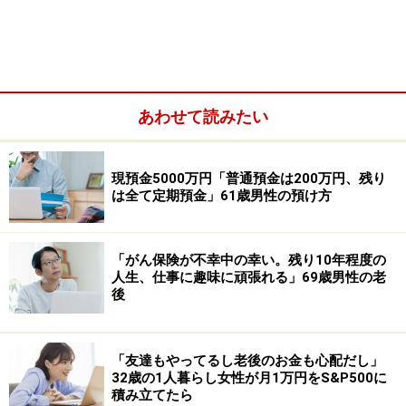
・米国株：3580万円
「早期リタイアを目指し本気の節約生活を
スタート」
あわせて読みたい
37歳で資産3000万円を達成したという今回の投稿者女
性。
現預金5000万円「普通預金は200万円、残り
は全て定期預金」61歳男性の預け方
「がん保険が不幸中の幸い。残り10年程度の
人生、仕事に趣味に頑張れる」69歳男性の老
後
「友達もやってるし老後のお金も心配だし」
32歳の1人暮らし女性が月1万円をS&P500に
積み立てたら