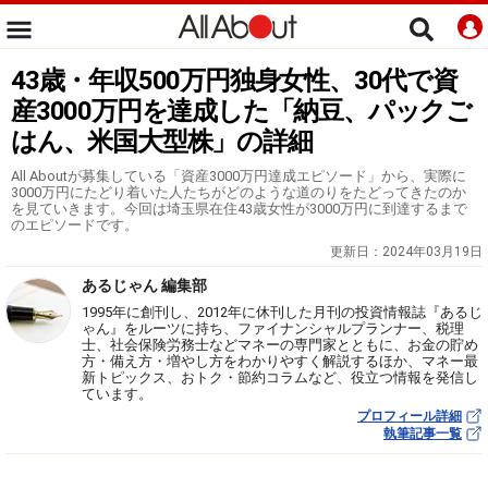
43歳・年収500万円独身女性、30代で資
産3000万円を達成した「納豆、パックご
はん、米国大型株」の詳細
All Aboutが募集している「資産3000万円達成エピソード」から、実際に
3000万円にたどり着いた人たちがどのような道のりをたどってきたのか
を見ていきます。今回は埼玉県在住43歳女性が3000万円に到達するまで
のエピソードです。
更新日：
2024年03月19日
あるじゃん 編集部
1995年に創刊し、2012年に休刊した月刊の投資情報誌『あるじ
ゃん』をルーツに持ち、ファイナンシャルプランナー、税理
士、社会保険労務士などマネーの専門家とともに、お金の貯め
方・備え方・増やし方をわかりやすく解説するほか、マネー最
新トピックス、おトク・節約コラムなど、役立つ情報を発信し
ています。
プロフィール詳細
執筆記事一覧