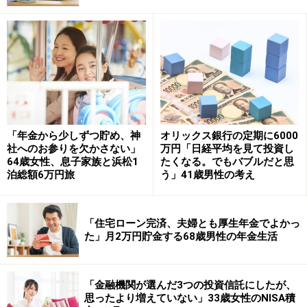
お金を本格的に貯めるきっかけは「FIREして世界一周旅
行や防音室付きの戸建てに住みたいと思った」ことだっ
たと語ります。
実現するため20代から「生活コストを極限まで下げ、徹
「年金から少しずつ貯め、神
オリックス銀行の定期に6000
底的にお金を使わない方向へ振り切り、そのまま低い生
社へのお参りを欠かさない」
万円「日経平均を見て投資し
活コストを維持し続けた」と話が始まります。
64歳女性、息子家族と浜松1
たくなる。でもバブルだと思
泊総額6万円旅
う」41歳男性の考え
「あらゆる手段で生活コストを削り20代で
1000万円到達」
「住宅ローン完済、夫婦とも厚生年金でよかっ
た」月2万円貯金する68歳男性の年金生活
まず資産500万円は「25歳くらいまで」に達成したとの
こと。
「金融機関が選んだ3つの投資信託にしたが、
思ったより増えていない」33歳女性のNISA積
具体的な資産形成方法は、「生活費を削って月8万円で