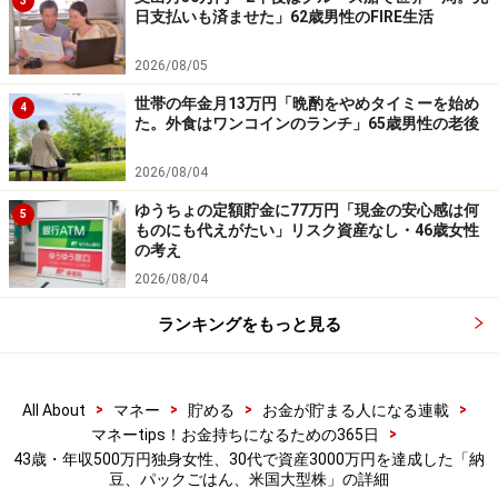
3
日支払いも済ませた」62歳男性のFIRE生活
資産2000万円も「33歳くらいまで」に達成。ただ「米
REITが下がってきて、配当金のような形でもらった分、
2026/08/05
さらに利益が減るとわかりやめた。米株は損してばかり
世帯の年金月13万円「晩酌をやめタイミーを始め
4
た。外食はワンコインのランチ」65歳男性の老後
だった。良い株の探し方がわからなかった。日本株を楽
天の他、3～4銘柄買った」と運用では苦戦が続いていた
2026/08/04
とも。
ゆうちょの定額貯金に77万円「現金の安心感は何
5
ものにも代えがたい」リスク資産なし・46歳女性
大台の資産3000万円には「37歳くらい」で到達。その頃
の考え
2026/08/04
の生活費は「月9万円」、月の貯金額は変わらず「14万
円」。「米株はよく知る会社を買うと良いと聞き、マイ
ランキングをもっと見る
クロソフト、グーグル、アマゾンを買った」とありま
す。
>
>
>
>
All About
マネー
貯める
お金が貯まる人になる連載
>
マネーtips！お金持ちになるための365日
現在は4000万円近い資産のある投稿者。
43歳・年収500万円独身女性、30代で資産3000万円を達成した「納
豆、パックごはん、米国大型株」の詳細