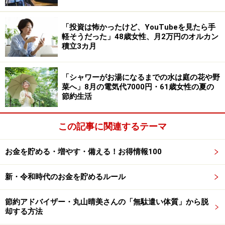
「元々浪費家ではなく、必要ない物を購入することはあ
「投資は怖かったけど、YouTubeを見たら手
軽そうだった」48歳女性、月2万円のオルカン
りません。電気、ガス、水道代は最低限に抑えていま
積立3カ月
す。電気代は夜間割引を利用しているため、洗濯や電子
レンジの使用は出来るだけその時間帯にしています。ま
「シャワーがお湯になるまでの水は庭の花や野
た水道代は、ジムのシャワーを使用しているため基本料
菜へ」8月の電気代7000円・61歳女性の夏の
金で済んでいます。買い物は食品ロスが出ないように注
節約生活
意して買っています」と日ごろから節約を意識して暮ら
しているそうです。
この記事に関連するテーマ
お金を貯める・増やす・備える！お得情報100
新・令和時代のお金を貯めるルール
節約アドバイザー・丸山晴美さんの「無駄遣い体質」から脱
却する方法