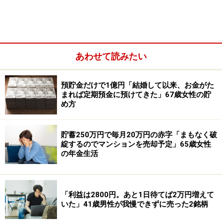
遺族基礎年金や遺族厚生年金（遺族年金）：なし
あわせて読みたい
預貯金だけで1億円「結婚して以来、お金がた
まれば定期預金に預けてきた」67歳女性の貯
め方
貯蓄250万円で毎月20万円の赤字「まもなく破
綻するのでマンションを売却予定」65歳女性
の年金生活
その他（企業年金や個人年金保険など）：なし
配偶者の年金や収入：なし
「利益は2800円。あと1日待てば2万円増えて
いた」41歳男性が我慢できずに売った2銘柄
「生活に全く支障がない」