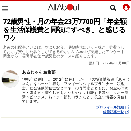
72歳男性・月の年金23万7700円「年金額
を生活保護費と同額にすべき」と感じる
ワケ
老後の心配事といえば、やはりお金。現役時代にいくら稼ぎ、貯蓄をし
ておけば安心した暮らしができるのか。All Aboutが実施したアンケート
調査から、福岡県在住72歳男性のケースを紹介します。
更新日：
2024年03月08日
あるじゃん 編集部
1995年に創刊し、2012年に休刊した月刊の投資情報誌『あるじ
ゃん』をルーツに持ち、ファイナンシャルプランナー、税理
士、社会保険労務士などマネーの専門家とともに、お金の貯め
方・備え方・増やし方をわかりやすく解説するほか、マネー最
新トピックス、おトク・節約コラムなど、役立つ情報を発信し
ています。
プロフィール詳細
執筆記事一覧