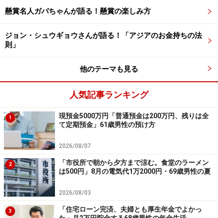
懸賞名人ガバちゃんが語る！懸賞の楽しみ方
ジョン・シュウギョウさんが語る！「アジアのお金持ちの法
則」
「年金額は少なくとも生活保護費と同額に
他のテーマも見る
する必要がある」
「お金に関して後悔していることは全くありません」と
人気記事ランキング
言う投稿者。
現預金5000万円「普通預金は200万円、残りは全
1
て定期預金」61歳男性の預け方
日々の暮らしについても、「節約出来る事は節約してい
ますが、無理はしていません。交際、付き合いも以前の
2026/08/07
ままです。体力作りのジムと山登り、それに晴耕雨読の
「市役所で朝から夕方まで涼む。食堂のラーメン
2
は500円」8月の電気代1万2000円・69歳男性の夏
生活です。広い庭のガーデニングも2年目になり近所の
方々の目の保養にもなっています。私の時代はハッピー
2026/08/03
リタイアメントを目標にしていましたのでほぼそれに近
「住宅ローン完済、夫婦とも厚生年金でよかっ
3
い状態で満足しています」と充実している様子。