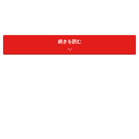
同居家族構成：本人のみ
続きを読む
居住地：福岡県
リタイア前の雇用形態：会社役員
リタイア前の年収：650万円
現在の貯蓄額：預貯金9000万円、リスク資産1000万円
現役時代に加入していた公的年金の種類と加入年数：国
民年金10年、厚生年金40年
現在受給している年金額（月額）
老齢基礎年金（国民年金）：6万5700円
老齢厚生年金（厚生年金）：17万2000円
障害基礎年金や障害厚生年金（障害年金）：なし