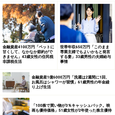
現在の年金額について満足しているか、の問いに「満足
している」と回答した今回の投稿者。
その理由として「一人暮らしで月23万～24万円の年金額
で生活に全く支障がありません」と語っています。
金融資産4100万円「ペットに
世帯年収650万円「このまま
甘くして、なかなか節約がで
専業主婦でもよいかもと発言
ひと月の支出は「多い時で20万円前後」。年金だけで
きません」43歳女性の住民税
する妻」33歳男性の夫婦給与
「毎月賄えている」と回答されています。
非課税生活
事情
「元々浪費家ではなく日々節約志向」
金融資産1億6000万円「洗濯は2週間に1回、
お風呂はシャワーが習慣」61歳男性の年金繰
年金以外の収入に「親から譲り受けた株式の配当が年に
り上げ生活
15万円程度」あるとのこと。
「100株で買い物が3％キャッシュバック。映
それでも今まで年金以外で生活費を「補填した事はあり
画も優待価格」51歳女性が2年使った株主優待
ません」と言います。