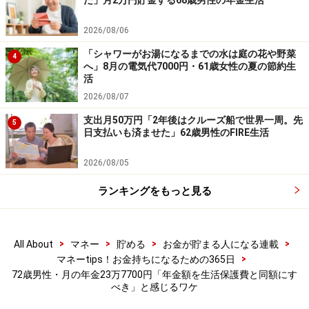
た」月2万円貯金する68歳男性の年金生活
2026/08/06
いっぽうで「個人的な不満は特にありません。しかしな
がら」と、年金について以下の実感、考えを残していま
「シャワーがお湯になるまでの水は庭の花や野菜
4
へ」8月の電気代7000円・61歳女性の夏の節約生
した。
活
2026/08/07
「私の住む田舎は田園地帯で農業従事者の多い所です。
支出月50万円「2年後はクルーズ船で世界一周。先
5
そうした（老齢厚生年金のない）方々は基礎年金の6万
日支払いも済ませた」62歳男性のFIRE生活
5000円前後で生活していることになります。田舎の異常
2026/08/05
な静けさはそういう生活故ではないかと思います。（基
礎部分の）年金額は少なくとも生活保護費と同様の金額
ランキングをもっと見る
にする必要があるでしょう」
>
>
>
>
All About
マネー
貯める
お金が貯まる人になる連載
※皆さんの年金エピソードを募集中です。エピソードの
>
マネーtips！お金持ちになるための365日
採用で3000円分のAmazonギフト券をもれなくプレゼン
72歳男性・月の年金23万7700円「年金額を生活保護費と同額にす
ト。応募は
こちら
から
べき」と感じるワケ