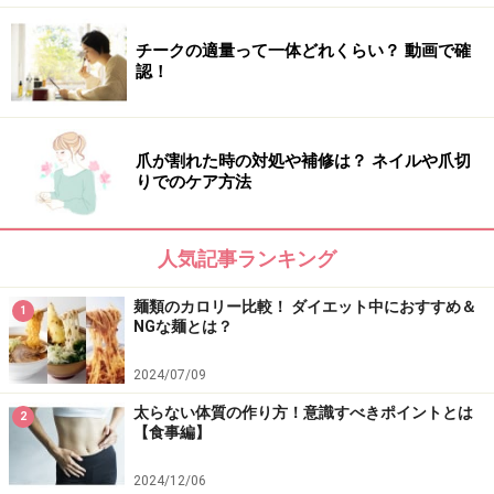
やすく、選ぶものによっては肥満のリスクを高める可能
性があります。1日の血糖値に影響する朝食は特に注意
チークの適量って一体どれくらい？ 動画で確
を向け、まずは飲み物だけの食事にならないように気を
認！
付けること。次に、砂糖などエネルギーが高くなりやす
いものの含有量を意識して選んでいきましょう。
爪が割れた時の対処や補修は？ ネイルや爪切
※記事内容は執筆時点のものです。最新の内容をご確認くださ
りでのケア方法
い。
※ダイエットは個人の体質、また、誤った方法による実践に起因
して体調不良を引き起こす場合があります。実践の際には、必ず
自身の体質及び健康状態を十分に考慮したうえで、正しい方法で
人気記事ランキング
おこなってください。また、全ての方への有効性を保証するもの
ではありません。
麺類のカロリー比較！ ダイエット中におすすめ＆
1
NGな麺とは？
【編集部おすすめの購入サイト】
2024/07/09
太らない体質の作り方！意識すべきポイントとは
2
Amazonでダイエット関連の書籍をチェック！
【食事編】
2024/12/06
楽天市場で人気のダイエット用品をチェック！