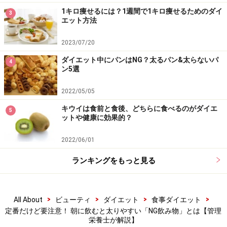
1キロ痩せるには？1週間で1キロ痩せるためのダイ
3
エット方法
2023/07/20
ダイエット中にパンはNG？太るパン&太らないパ
4
ン5選
2022/05/05
キウイは食前と食後、どちらに食べるのがダイエ
5
ットや健康に効果的？
2022/06/01
ランキングをもっと見る
>
>
>
>
All About
ビューティ
ダイエット
食事ダイエット
定番だけど要注意！ 朝に飲むと太りやすい「NG飲み物」とは【管理
栄養士が解説】