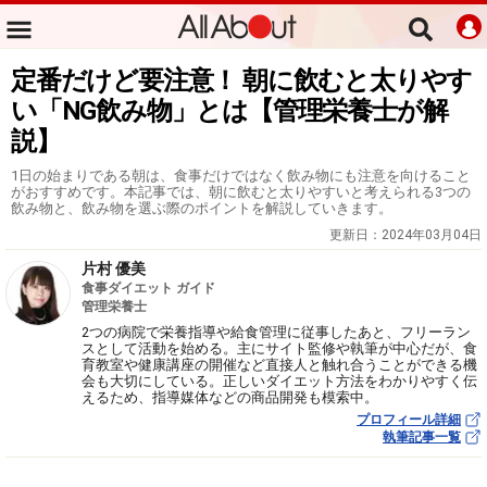
定番だけど要注意！ 朝に飲むと太りやす
い「NG飲み物」とは【管理栄養士が解
説】
1日の始まりである朝は、食事だけではなく飲み物にも注意を向けること
がおすすめです。本記事では、朝に飲むと太りやすいと考えられる3つの
飲み物と、飲み物を選ぶ際のポイントを解説していきます。
更新日：
2024年03月04日
片村 優美
食事ダイエット ガイド
管理栄養士
2つの病院で栄養指導や給食管理に従事したあと、フリーラン
スとして活動を始める。主にサイト監修や執筆が中心だが、食
育教室や健康講座の開催など直接人と触れ合うことができる機
会も大切にしている。正しいダイエット方法をわかりやすく伝
えるため、指導媒体などの商品開発も模索中。
プロフィール詳細
執筆記事一覧