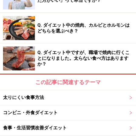
た方がいい」って本当ですか？
太りやすい飲み物3：飲むヨーグルト
Q. ダイエット中の焼肉、カルビとホルモンは
どちらを選ぶべき？
Q. ダイエット中ですが、職場で焼肉に行くこ
とになりました。太らない食べ方はあります
飲みやすくおいしい「のむヨーグルト」にも注意が必要
か？
ヨーグルトや牛乳などの乳製品は、血糖値の上昇を抑え
たりメタボリックシンドロームのリスクを減らしたりす
この記事に関連するテーマ
る可能性があると報告されています。特に朝食で牛乳を
太りにくい食事方法
取ることは、1日の血糖値コントロールに役立ちます。
コンビニ・外食ダイエット
しかし同じ乳製品だからといって、飲むヨーグルトには
同じような効果が期待できるかどうかは不明です。むし
食事・生活習慣改善ダイエット
ろ多くの糖分を含んでいるため、血糖値を上げる可能性