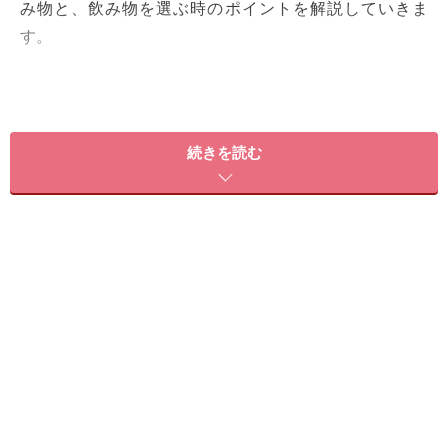
み物と、飲み物を選ぶ時のポイントを解説していきま
す。
太りやすい飲み物1：スムージー
続きを読む
スムージーには砂糖やハチミツが使われている場合も
果物や野菜を使って作られるスムージーは、不足しがち
なビタミンやミネラルの補給源となります。しかし、果
物の酸っぱさや野菜の苦味を和らげるために、ハチミツ
や砂糖などの甘味料を多く使う場合も。そのような場合
には、栄養を多く摂ろうと量を増やせば増やすだけ、摂
取するエネルギー量も高くなるため注意が必要です。自
分で作る場合は甘味料の量を調整し、甘くなりすぎない