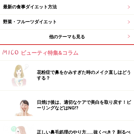
があることに注意が必要。飲みやすくおいしいというの
最新の食事ダイエット方法
が仇（あだ）となることもありますので、一度に飲む量
や頻度には気を付けましょう。
野菜・フルーツダイエット
他のテーマも見る
朝に飲み物を選ぶ時のポイントは？
ビューティ特集&コラム
朝に血糖値をぐんと上げてしまうと、次の食事をとった
後の血糖値まで高くなる傾向にあります。そのため、朝
花粉症で鼻をかみすぎた時のメイク直しはどう
はできるだけ血糖値を上げないように心がけることが大
する？
切です。特に飲み物は糖分が多く含まれているものもあ
るので、注意して選びましょう。飲み物を選ぶポイント
は次の通りです。
日焼け後は、適切なケアで美白を取り戻す！ピ
ーリングなどはNG!?
・砂糖が含まれていないものを選ぶ
一見身体に良さそうに見える飲み物でも、飲みやすくす
正しい鼻毛処理のやり方……抜くべき？ 剃るべ