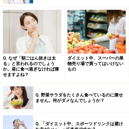
太りやすい飲み物2：エナジードリンク
エナジードリンクには糖分が多く含まれています
エナジードリンクは清涼飲料水にカフェインやビタミ
ン、アミノ酸を添加した飲み物で、若い世代を中心に人
Q. なぜ「朝ごはん抜きは太
ダイエット中、スーパーの果
気があります。また、神経を興奮させて眠気を覚ました
る」と言われるのでしょう
物売り場で買ってはいけない
か。昼に食べ過ぎなければ痩
もの
り疲労感を解消させたりする効果があるとされています
せますよね？
が、これは主にカフェインの作用によるものです。
Q. 野菜サラダをたくさん食べているのに痩せ
エナジードリンクもコーヒーと同様で血糖値を挙げやす
ません。何がダメなんでしょうか？
くする可能性があるばかりではなく、さらに糖分を多く
含みカロリーが高くなっているものが多いです。忙しい
からといって、エナジードリンクのみで済ませるような
Q. 「ダイエット中、スポーツドリンクは避け
食事は好ましくありません。