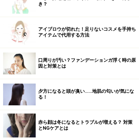
るために砂糖を多く添加しているものもあります。前述
き？
のスムージーや飲むヨーグルトのほか、健康的なイメー
ジのある野菜ジュースなどにも糖分が多く含まれている
ことも。糖質やカロリーチェックをしてから選ぶような
アイブロウが切れた！足りないコスメを手持ち
習慣を付けましょう。
アイテムで代用する方法
・飲み物だけで終わらせない
口周りが汚い？ファンデーションガ浮く時の原
忙しくなりがちな朝はカフェオレやココアなど、お腹に
因と対策とは
溜まりやすい飲み物で満足しがちです。飲み物だけでは
咀嚼することができず、お腹が空きやすいという問題点
があります。また、朝のエネルギー制限はかえって太っ
夕方になると頭が臭い……地肌の匂いが気にな
てしまう原因となります。朝は食事を中心とし、お茶や
る！
水などの料理の邪魔をしない飲み物を選ぶと良いでしょ
う。
赤ら顔は冬になるとトラブルが増える？ 対策
とNGケアとは
食事には気を付けることができても、飲み物は見落とし