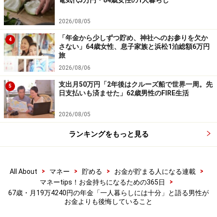
電気代3万円・84歳女性の1人暮らし
現在はおひとりでの年金生活。「友人の農業の手伝いと
2026/08/05
木工が楽しみです。その友人たちとのゴルフとボーリン
「年金から少しずつ貯め、神社へのお参りを欠か
4
さない」64歳女性、息子家族と浜松1泊総額6万円
グ、現物株取引とNISAのつみたてによる運用競争が個人
旅
的な楽しみになっています。運用益が出てきたので、息
2026/08/06
子たちや孫にプレゼントしてやりたいという願望がモチ
支出月50万円「2年後はクルーズ船で世界一周。先
5
ベーションになっています」と教えてくれました。
日支払いも済ませた」62歳男性のFIRE生活
2026/08/05
※皆さんの年金エピソードを募集中です。応募は
こちら
から
ランキングをもっと見る
ーーーーーーーーーーーーーーーー
※カッコ内の回答者コメントは原文ママです
>
>
>
>
All About
マネー
貯める
お金が貯まる人になる連載
>
マネーtips！お金持ちになるための365日
※エピソードは投稿者の当時のものです。現在とはサー
67歳・月19万4240円の年金「一人暮らしには十分」と語る男性が
ビスや金額などの情報が異なることがございます
お金よりも後悔していること
※投稿エピソードのため、内容の正確性を保証するもの