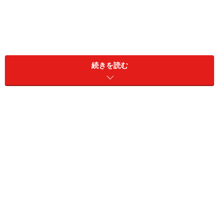
同居家族構成：本人のみ
続きを読む
居住地：島根県
リタイア前の雇用形態：公務員
リタイア前の年収：650万円
現在の貯蓄額：預貯金1000万円、リスク資産400万円
現役時代に加入していた公的年金の種類と加入年数：共
済年金38年
現在受給している年金額（月額）
老齢基礎年金（国民年金）：6万440円
老齢厚生年金（厚生年金）：13万3800円
障害基礎年金や障害厚生年金（障害年金）：なし