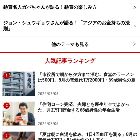
懸賞名人ガバちゃんが語る！懸賞の楽しみ方
「亡くなった妻にもっと優しくしておけば
よかった」
ジョン・シュウギョウさんが語る！「アジアのお金持ちの法
則」
老後のお金については不満がないという投稿者。いっぽ
う、現役時代に後悔が残ると言います。
他のテーマも見る
「亡くなった妻にもっと優しく接しておけば、と後悔し
人気記事ランキング
ています。妻の意見を否定することが多かったように思
「市役所で朝から夕方まで涼む。食堂のラーメン
います。もうちょっと妻の思いをおもんばかる優しさを
1
は500円」8月の電気代1万2000円・69歳男性の夏
持つべきだったと後悔しています」と告白します。
2026/08/03
また「私の実母（別居、92歳、独居、別生計）が健在で
「住宅ローン完済、夫婦とも厚生年金でよかっ
2
た」月2万円貯金する68歳男性の年金生活
す。67歳の私が先に逝ってしまうかもしれないという不
安があります。同居を考えていますが、実家の処分のタ
2026/08/06
イミングなど決断できないことが多くて迷っています」
「夏は朝に白湯を飲み、1日4回血圧を測る」8月の
3
と親の心配も残っているそう。