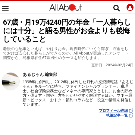
67歳・月19万4240円の年金「一人暮らし
には十分」と語る男性がお金よりも後悔
していること
老後の心配事といえば、やはりお金。現役時代にいくら稼ぎ、貯蓄をし
ておけば安心した暮らしができるのか。All Aboutが実施したアンケート
調査から、島根県在住67歳男性のケースを紹介します。
更新日：
2024年02月24日
あるじゃん 編集部
1995年に創刊し、2012年に休刊した月刊の投資情報誌『あるじ
ゃん』をルーツに持ち、ファイナンシャルプランナー、税理
士、社会保険労務士などマネーの専門家とともに、お金の貯め
方・備え方・増やし方をわかりやすく解説するほか、マネー最
新トピックス、おトク・節約コラムなど、役立つ情報を発信し
ています。
プロフィール詳細
執筆記事一覧