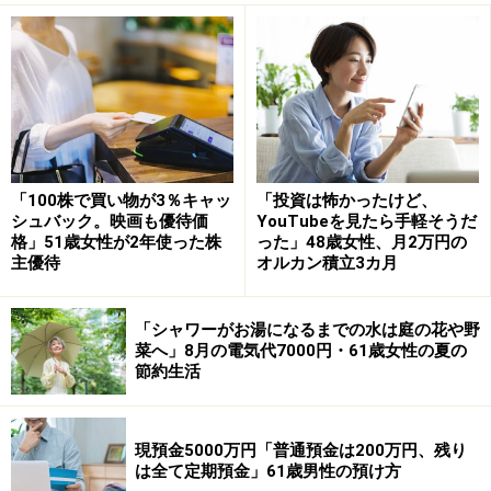
「ひとり暮らしには十分な額」
現在の年金額について満足しているか、の問いに「満足
している」と回答した今回の投稿者。
その理由として「ひとり暮らしには充分です」と語って
います。
「100株で買い物が3％キャッ
「投資は怖かったけど、
シュバック。映画も優待価
YouTubeを見たら手軽そうだ
格」51歳女性が2年使った株
った」48歳女性、月2万円の
ひと月の支出は約「13万円」。年金だけで「毎月賄えて
主優待
オルカン積立3カ月
いる」と回答されています。
「シャワーがお湯になるまでの水は庭の花や野
「農家の手伝いなどで年に26万円ほどの収
菜へ」8月の電気代7000円・61歳女性の夏の
節約生活
入」
年金で足りない支出がある場合は「貯蓄から支出しまし
現預金5000万円「普通預金は200万円、残り
た。車の買い替え」とコメント。
は全て定期預金」61歳男性の預け方