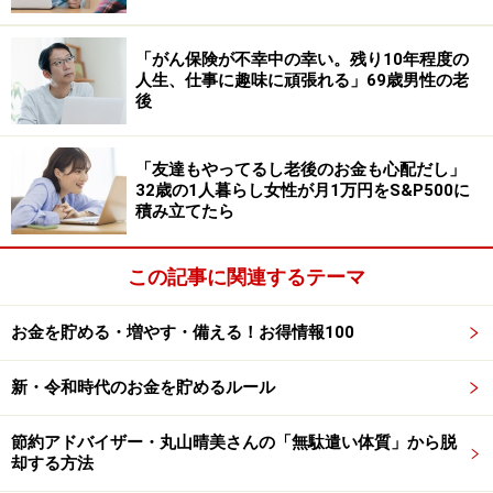
また「農家の手伝いで年に20万円くらい。河川水門の点
検で年に6万円」程度のアルバイト収入があるとのこ
「がん保険が不幸中の幸い。残り10年程度の
人生、仕事に趣味に頑張れる」69歳男性の老
と。
後
そのほか「太陽光発電と電気自動車の利用」で光熱費や
「友達もやってるし老後のお金も心配だし」
ガソリン代を浮かせているそうです。
32歳の1人暮らし女性が月1万円をS&P500に
積み立てたら
この記事に関連するテーマ
お金を貯める・増やす・備える！お得情報100
新・令和時代のお金を貯めるルール
節約アドバイザー・丸山晴美さんの「無駄遣い体質」から脱
却する方法