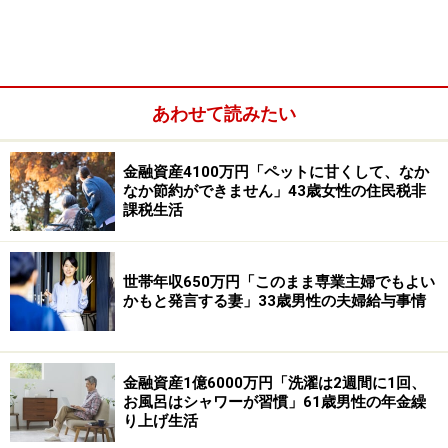
遺族基礎年金や遺族厚生年金（遺族年金）：なし
あわせて読みたい
金融資産4100万円「ペットに甘くして、なか
なか節約ができません」43歳女性の住民税非
課税生活
世帯年収650万円「このまま専業主婦でもよい
かもと発言する妻」33歳男性の夫婦給与事情
その他（企業年金や個人年金保険など）：拠出型企業年
金保険10年確定112万円（年額）
金融資産1億6000万円「洗濯は2週間に1回、
お風呂はシャワーが習慣」61歳男性の年金繰
配偶者の年金や収入：なし
り上げ生活