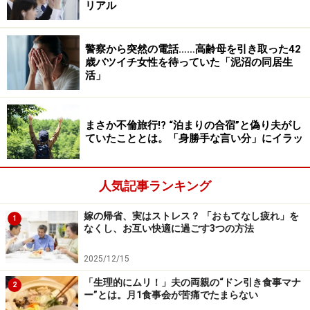
『お母さんにって、おばあちゃんがくれたよ』と、私の
リアル
好きな和菓子の箱をくれたんです。
警察から突然の電話……高齢母を引き取った42
早速、その晩、いただいたんですが、箱の下のほうに封
歳バツイチ女性を待っていた「泥沼の同居生
活」
筒が入っていた。なんだろうと思ってみたら、なんと50
万円が！ びっくりして夫に伝え、夫から返してもらうこ
とにしました」
まさか不倫旅行!? “泊まりの合宿”と偽り夫がし
ていたこととは。「身勝手な言い分」にイラッ
お金がほしくてやったわけではないとも伝えてもらっ
た。だが、「材料費だからって、受け取らないんだよ」
人気記事ランキング
とお金は再度、ミツコさんのもとへ。しかたがないか
ら、預かっておこうと夫婦で話し合った。
嫁の帰省、実はストレス？ 「おもてなし疲れ」を
1
なくし、お互い快適に過ごす3つの方法
＞義父が入院中に家に行ってみると衝撃の事実が
2025/12/15
「生理的にムリ！」夫の両親の“ドン引き食事マナ
2
ー”とは。月1食事会が苦痛でたまらない
※記事内容は執筆時点のものです。最新の内容をご確認くださ