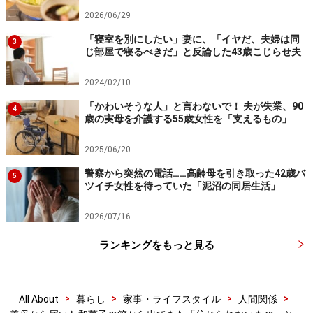
い。
2026/06/29
「寝室を別にしたい」妻に、「イヤだ、夫婦は同
3
じ部屋で寝るべきだ」と反論した43歳こじらせ夫
次のページへ
1
/
2
2024/02/10
「かわいそうな人」と言わないで！ 夫が失業、90
4
歳の実母を介護する55歳女性を「支えるもの」
2025/06/20
警察から突然の電話……高齢母を引き取った42歳バ
5
ツイチ女性を待っていた「泥沼の同居生活」
2026/07/16
ランキングをもっと見る
>
>
>
>
All About
暮らし
家事・ライフスタイル
人間関係