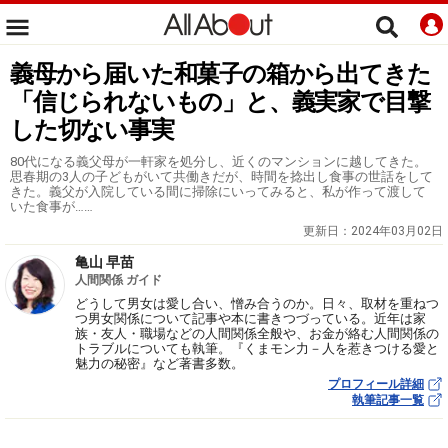
義母から届いた和菓子の箱から出てきた
「信じられないもの」と、義実家で目撃
した切ない事実
80代になる義父母が一軒家を処分し、近くのマンションに越してきた。
思春期の3人の子どもがいて共働きだが、時間を捻出し食事の世話をして
きた。義父が入院している間に掃除にいってみると、私が作って渡して
いた食事が……
更新日：
2024年03月02日
亀山 早苗
人間関係 ガイド
どうして男女は愛し合い、憎み合うのか。日々、取材を重ねつ
つ男女関係について記事や本に書きつづっている。近年は家
族・友人・職場などの人間関係全般や、お金が絡む人間関係の
トラブルについても執筆。『くまモン力－人を惹きつける愛と
魅力の秘密』など著書多数。
プロフィール詳細
執筆記事一覧