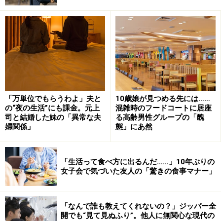
びっくり！ 義母がくれた和菓子の箱に……
「万単位でもらうわよ」夫と
10歳娘が見つめる先には……
以前から週末には作り置きをしていたミツコさん、義父
の“夜の生活”にも課金。元上
混雑時のフードコートに居座
母の分も作ることにした。もともと関西出身のミツコさ
司と結婚した妹の「異常な夫
る高齢男性グループの「醜
んは出汁をきかせた薄味料理が得意だ。
婦関係」
態」にあ然
「作り置きに加えて、週に3～4回は食べやすい肉料理や
「生活って食べ方に出るんだ……」10年ぶりの
魚料理を作って、手の空いている子に運んでもらうこと
女子会で気づいた友人の「驚きの食事マナー」
にしました。最初のうちは義母から『ありがとう。助か
るわ』と電話がかかってきていたんです。いちいちお礼
「なんで誰も教えてくれないの？」ジッパー全
なんていいですからと言っていたら、あるとき長女が
開でも“見て見ぬふり”。他人に無関心な現代の