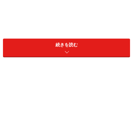
続きを読む
とはいえ、義父母もすでに80代。気にはなるが、ミツコ
さん夫婦は共働きで、高校2年の長女、中3の長男、中1
の次女、3人の子もいる。思春期を迎えた3人の子にも細
かく目は配りたい。