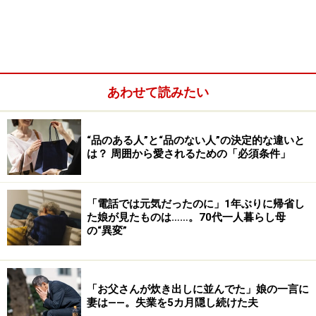
「夫は私に『もう少し両親を気にしてくれないかな』と
言うんです。だったら自分が気にすればいいのにと思っ
たけど、夫の仕事が忙しいのもわかっている。
あわせて読みたい
時折長女が見に行ってくれたり私が行ったりしていたん
ですが、去年あたりから、なんとなく水回りの汚れが気
“品のある人”と“品のない人”の決定的な違いと
になるようになったんです。どうやら料理好きだった義
は？ 周囲から愛されるための「必須条件」
母が、あまり料理をしなくなったみたい。それとなく義
父に聞いたら、買った惣菜が多いと。そのせいかどうか
わかりませんが、義父の糖尿病も悪化してしまった」
「電話では元気だったのに」1年ぶりに帰省し
た娘が見たものは……。70代一人暮らし母
の“異変”
「お父さんが炊き出しに並んでた」娘の一言に
妻は――。失業を5カ月隠し続けた夫