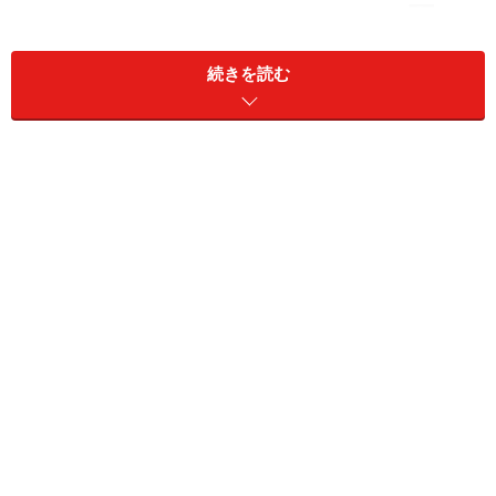
続きを読む
宙ぶらりんのまま、日常生活は進んでいく。夫を信頼す
る気持ちはまだ残っている。それがなくなったとき、家
庭は壊れるのかもしれないとユウコさんは真顔で言っ
た。