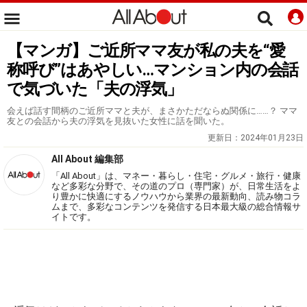
【マンガ】ご近所ママ友が私の夫を“愛
称呼び”はあやしい…マンション内の会話
で気づいた「夫の浮気」
会えば話す間柄のご近所ママと夫が、まさかただならぬ関係に……？ ママ
友との会話から夫の浮気を見抜いた女性に話を聞いた。
更新日：
2024年01月23日
All About 編集部
「All About」は、マネー・暮らし・住宅・グルメ・旅行・健康
など多彩な分野で、その道のプロ（専門家）が、日常生活をよ
り豊かに快適にするノウハウから業界の最新動向、読み物コラ
ムまで、多彩なコンテンツを発信する日本最大級の総合情報サ
イトです。