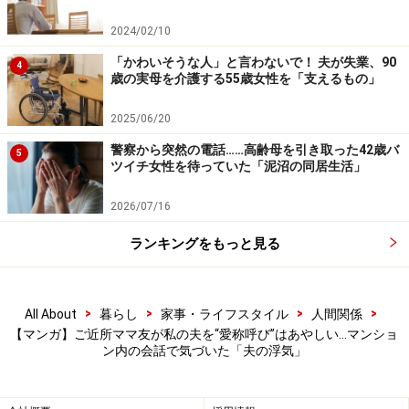
2024/02/10
「かわいそうな人」と言わないで！ 夫が失業、90
4
歳の実母を介護する55歳女性を「支えるもの」
2025/06/20
警察から突然の電話……高齢母を引き取った42歳バ
5
ツイチ女性を待っていた「泥沼の同居生活」
2026/07/16
ランキングをもっと見る
>
>
>
>
All About
暮らし
家事・ライフスタイル
人間関係
【マンガ】ご近所ママ友が私の夫を“愛称呼び”はあやしい…マンショ
ン内の会話で気づいた「夫の浮気」