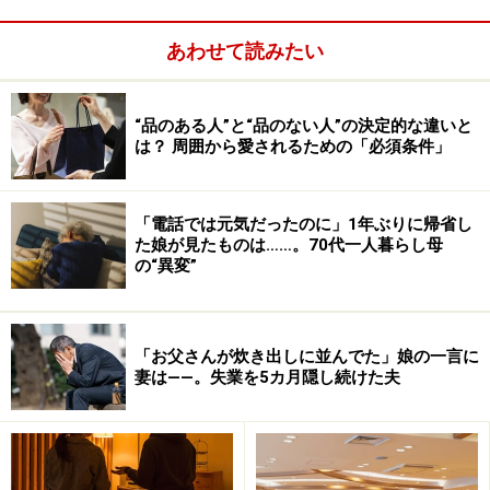
あわせて読みたい
原案：亀山早苗
マンガ：藪犬小夏（
@yabuinukonatsu
）
“品のある人”と“品のない人”の決定的な違いと
※記事内容は執筆時点のものです。最新の内容をご確認くださ
は？ 周囲から愛されるための「必須条件」
い。
「電話では元気だったのに」1年ぶりに帰省し
た娘が見たものは……。70代一人暮らし母
の“異変”
「お父さんが炊き出しに並んでた」娘の一言に
妻は――。失業を5カ月隠し続けた夫