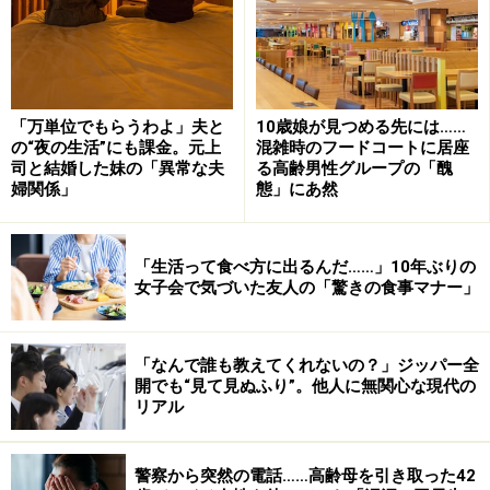
「万単位でもらうわよ」夫と
10歳娘が見つめる先には……
の“夜の生活”にも課金。元上
混雑時のフードコートに居座
司と結婚した妹の「異常な夫
る高齢男性グループの「醜
婦関係」
態」にあ然
「生活って食べ方に出るんだ……」10年ぶりの
女子会で気づいた友人の「驚きの食事マナー」
「なんで誰も教えてくれないの？」ジッパー全
開でも“見て見ぬふり”。他人に無関心な現代の
リアル
警察から突然の電話……高齢母を引き取った42