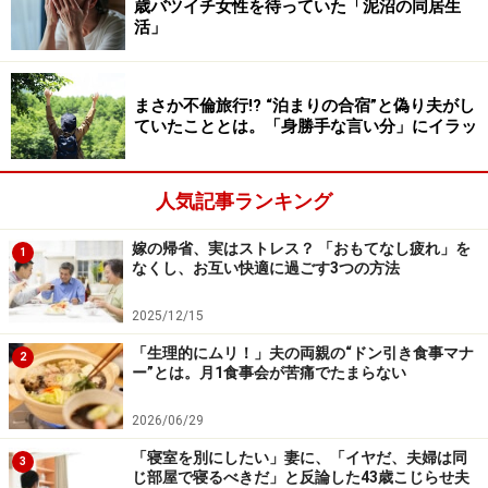
歳バツイチ女性を待っていた「泥沼の同居生
活」
まさか不倫旅行!? “泊まりの合宿”と偽り夫がし
ていたこととは。「身勝手な言い分」にイラッ
人気記事ランキング
嫁の帰省、実はストレス？ 「おもてなし疲れ」を
1
なくし、お互い快適に過ごす3つの方法
2025/12/15
「生理的にムリ！」夫の両親の“ドン引き食事マナ
2
ー”とは。月1食事会が苦痛でたまらない
2026/06/29
「寝室を別にしたい」妻に、「イヤだ、夫婦は同
3
じ部屋で寝るべきだ」と反論した43歳こじらせ夫