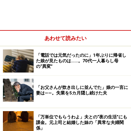
あわせて読みたい
夫に「私、太ったよね」と言ったら、「オレからは言え
「電話では元気だったのに」1年ぶりに帰省し
た娘が見たものは……。70代一人暮らし母
なかった」と笑っていたという。ふたりは学生時代から
の“異変”
の友人で、30歳を前に再会、友情が恋に変わって結婚し
た。
「お父さんが炊き出しに並んでた」娘の一言に
妻は――。失業を5カ月隠し続けた夫
夫は同じものを食べているのに、若いころと体型が変わ
らない。だが、聞いてみると会社のエレベーターは使わ
ずに5階まで毎日階段を利用、外回りも多いのだが早歩
「万単位でもらうわよ」夫との“夜の生活”にも
きを心がけていると明かした。
課金。元上司と結婚した妹の「異常な夫婦関
係」