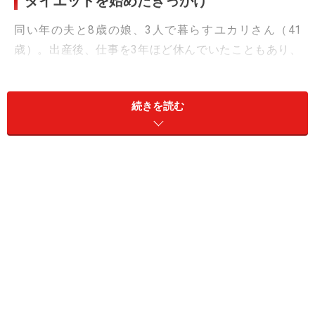
ダイエットを始めたきっかけ
同い年の夫と8歳の娘、3人で暮らすユカリさん（41
歳）。出産後、仕事を3年ほど休んでいたこともあり、
いつの間にかベスト体重より13キロも太ってしまった。
続きを読む
「160センチで49キロから50キロ。それがベストだった
んですが、おそらく産後、休んでいるときに5キロくら
い増え、コロナ禍でさらに増えたような気がします。怖
くて体重計に乗れなかったんですが、1年ちょっと前、
思い切って測ってみたらなんと63キロ。びっくりしまし
た（笑）」