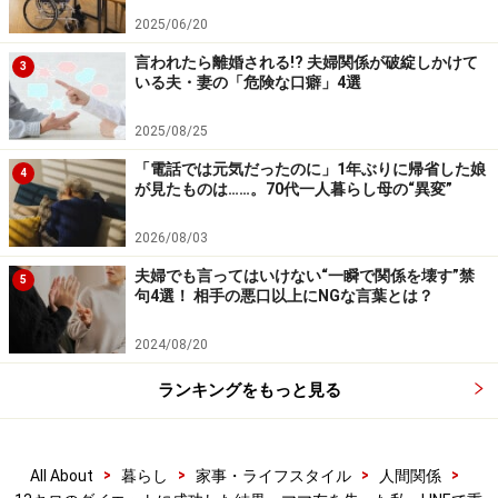
※記事内容は執筆時点のものです。最新の内容をご確認くださ
2025/06/20
い。
言われたら離婚される!? 夫婦関係が破綻しかけて
3
いる夫・妻の「危険な口癖」4選
次のページへ
1
/
2
2025/08/25
「電話では元気だったのに」1年ぶりに帰省した娘
4
が見たものは……。70代一人暮らし母の“異変”
2026/08/03
夫婦でも言ってはいけない“一瞬で関係を壊す”禁
5
句4選！ 相手の悪口以上にNGな言葉とは？
2024/08/20
ランキングをもっと見る
>
>
>
>
All About
暮らし
家事・ライフスタイル
人間関係