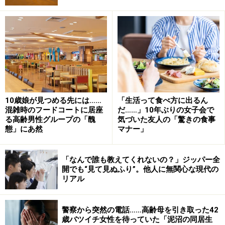
「やっぱり普段から気をつけていないとダメなんです
ね。私は自分に甘いから、今日は仕事が忙しかったか
ら、ちょっとご褒美、なんてケーキを食べちゃうタイ
プ。ただ、この年になると生活習慣病も怖いですし、す
ぐに息が切れるようになっていたので、このままではい
けないと一念発起したんです」
10歳娘が見つめる先には……
「生活って食べ方に出るん
週3出社で「おやつタイム」が増えた
混雑時のフードコートに居座
だ……」10年ぶりの女子会で
る高齢男性グループの「醜
気づいた友人の「驚きの食事
ユカリさんはコロナ禍以降、会社の方針で週3日の出社
態」にあ然
マナー」
という働き方になった。家にいる時間が長いと、やはり
ついおやつタイムをもうけてしまうのもいけなかった。
「なんで誰も教えてくれないの？」ジッパー全
開でも“見て見ぬふり”。他人に無関心な現代の
リアル
「まず間食をやめました。ちょうど去年の春から娘が小
学校に入学したので、保育園時代よりさらに規則正しく
警察から突然の電話……高齢母を引き取った42
暮らすようになった。それをチャンスとして、在宅ワー
歳バツイチ女性を待っていた「泥沼の同居生