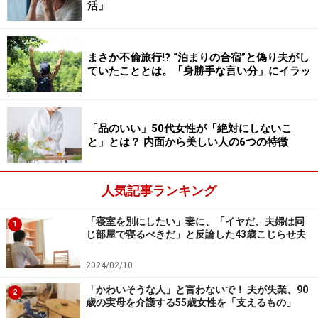
クの日も以前だったら昼ご飯を抜いて仕事をしたりして
活」
いたんですが、そういうことはやめました。昼食は娘の
給食の献立を見ながら似たようなものを食べ、夕飯は軽
まさか不倫旅行!? “泊まりの合宿”と偽り夫がし
めにしたんです」
ていたこととは。「身勝手な言い分」にイラッ
最初はお腹が空いてたまらなかったが、だんだん慣れて
くるもの。1カ月で1キロ減量を目標に、ときには甘いも
「品のいい」50代女性が「絶対にしないこ
のを食べながらゆるやかなダイエットに取り組んだ。
と」とは？ 内面から美しい人の6つの特徴
「もちろんダイエットする前に、近所のかかりつけの医
人気記事ランキング
者からアドバイスを受けました」
「寝室を別にしたい」妻に、「イヤだ、夫婦は同
1
じ部屋で寝るべきだ」と反論した43歳こじらせ夫
無理せず健康を損ねずに体を絞っていこうと決めた。
2024/02/10
＞人は何かと悪く言いたがるもの
「かわいそうな人」と言わないで！ 夫が失業、90
2
歳の実母を介護する55歳女性を「支えるもの」