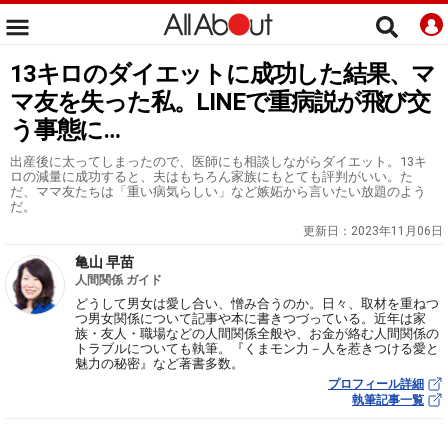
13キロのダイエットに成功した結果、マ
マ友を失った私。LINEで重病説が飛び交
う事態に…
出産後に太ってしまったので、医師にも相談しながらダイエット。13キ
ロの減量に成功すると、夫はもちろん家族にもとても評判がいい。た
だ、ママ友たちは「重い病気らしい」など嫉妬から言いたい放題のよう
だ。
更新日：
2023年11月06日
亀山 早苗
人間関係 ガイド
どうして男女は愛し合い、憎み合うのか。日々、取材を重ねつ
つ男女関係について記事や本に書きつづっている。近年は家
族・友人・職場などの人間関係全般や、お金が絡む人間関係の
トラブルについても執筆。『くまモン力－人を惹きつける愛と
魅力の秘密』など著書多数。
プロフィール詳細
執筆記事一覧