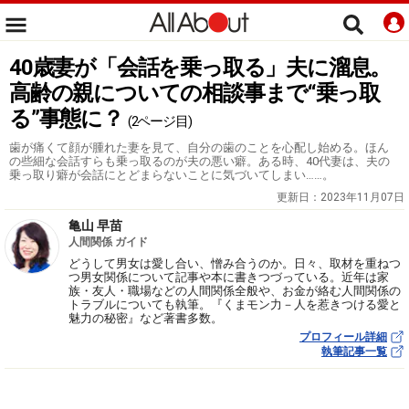
40歳妻が「会話を乗っ取る」夫に溜息。
高齢の親についての相談事まで“乗っ取
る”事態に？
(2ページ目)
歯が痛くて顔が腫れた妻を見て、自分の歯のことを心配し始める。ほん
の些細な会話すらも乗っ取るのが夫の悪い癖。ある時、40代妻は、夫の
乗っ取り癖が会話にとどまらないことに気づいてしまい……。
更新日：
2023年11月07日
亀山 早苗
人間関係 ガイド
どうして男女は愛し合い、憎み合うのか。日々、取材を重ねつ
つ男女関係について記事や本に書きつづっている。近年は家
族・友人・職場などの人間関係全般や、お金が絡む人間関係の
トラブルについても執筆。『くまモン力－人を惹きつける愛と
魅力の秘密』など著書多数。
プロフィール詳細
執筆記事一覧