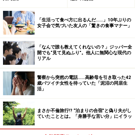
「生活って食べ方に出るんだ……」10年ぶりの
女子会で気づいた友人の「驚きの食事マナー」
「なんで誰も教えてくれないの？」ジッパー全
開でも“見て見ぬふり”。他人に無関心な現代の
リアル
警察から突然の電話……高齢母を引き取った42
歳バツイチ女性を待っていた「泥沼の同居生
活」
まさか不倫旅行!? “泊まりの合宿”と偽り夫がし
ていたこととは。「身勝手な言い分」にイラッ