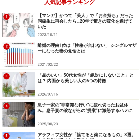
人気記事ランキング
【マンガ】かつて「美人」で「お金持ち」だった
1
同級生に再会したら…20年で驚きの変化を遂げて
いた
2023/10/11
離婚の理由1位は「性格が合わない」 シングルマザ
2
ーになった妻の覚悟とは
2021/02/22
「品のいい」50代女性が「絶対にしないこと」と
3
は？ 内面から美しい人の6つの特徴
2026/07/16
息子一家の“非常識な行い”に疲れ切ったお盆休
4
み。息子妻の涙ながらの“提案”に激怒するハメに
2025/08/23
アラフィフ女性が「捨てると楽になるもの」3選。
5