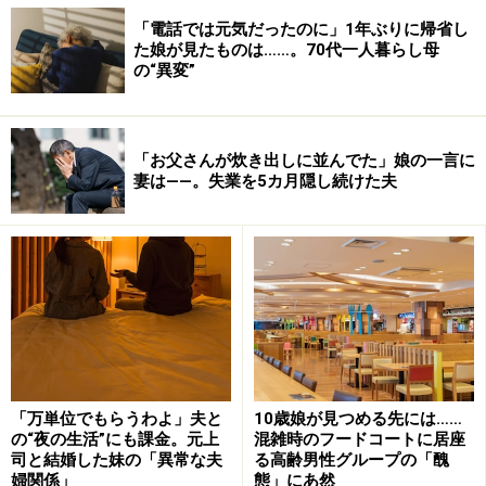
「電話では元気だったのに」1年ぶりに帰省し
た娘が見たものは……。70代一人暮らし母
の“異変”
「お父さんが炊き出しに並んでた」娘の一言に
妻は――。失業を5カ月隠し続けた夫
「万単位でもらうわよ」夫と
10歳娘が見つめる先には……
の“夜の生活”にも課金。元上
混雑時のフードコートに居座
司と結婚した妹の「異常な夫
る高齢男性グループの「醜
婦関係」
態」にあ然