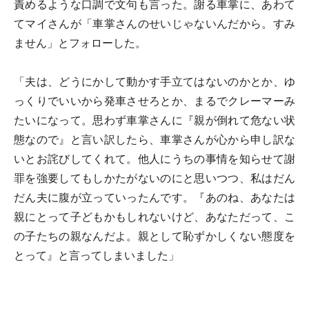
責めるような口調で文句も言った。謝る車掌に、あわて
てマイさんが「車掌さんのせいじゃないんだから。すみ
ません」とフォローした。
「夫は、どうにかして動かす手立てはないのかとか、ゆ
っくりでいいから発車させろとか、まるでクレーマーみ
たいになって。思わず車掌さんに『親が倒れて危ない状
態なので』と言い訳したら、車掌さんが心から申し訳な
いとお詫びしてくれて。他人にうちの事情を知らせて謝
罪を強要してもしかたがないのにと思いつつ、私はだん
だん夫に腹が立っていったんです。『あのね、あなたは
親にとって子どもかもしれないけど、あなただって、こ
の子たちの親なんだよ。親として恥ずかしくない態度を
とって』と言ってしまいました」