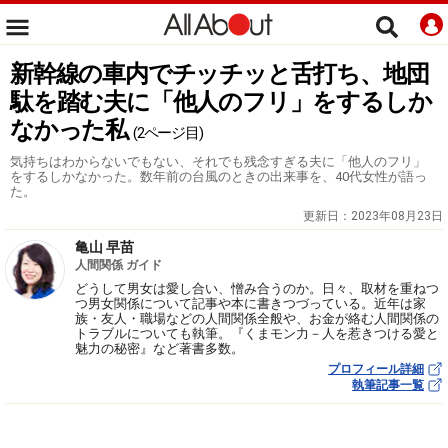
新幹線の車内でチッチッと舌打ち、地団
駄を踏む夫に「他人のフリ」をするしか
なかった私
(2ページ目)
気持ちはわからないでもない、それでも残念すぎる夫に「他人のフリ」
をするしかなかった。数年前の台風のときの出来事を、40代女性が語っ
た。
更新日：
2023年08月23日
亀山 早苗
人間関係 ガイド
どうして男女は愛し合い、憎み合うのか。日々、取材を重ねつ
つ男女関係について記事や本に書きつづっている。近年は家
族・友人・職場などの人間関係全般や、お金が絡む人間関係の
トラブルについても執筆。『くまモン力－人を惹きつける愛と
魅力の秘密』など著書多数。
プロフィール詳細
執筆記事一覧