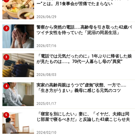
ー”とは。月1食事会が苦痛でたまらない
2026/06/29
警察から突然の電話……高齢母を引き取った42歳バ
2
ツイチ女性を待っていた「泥沼の同居生活」
2026/07/16
「電話では元気だったのに」1年ぶりに帰省した娘
3
が見たものは……。70代一人暮らし母の“異変”
2026/08/03
実家の高齢両親はうつで“虚無”状態、一方で……
4
「生き方がうまい」義母に感じる元気のコツ
2025/01/17
「寝室を別にしたい」妻に、「イヤだ、夫婦は同
5
じ部屋で寝るべきだ」と反論した43歳こじらせ夫
2024/02/10