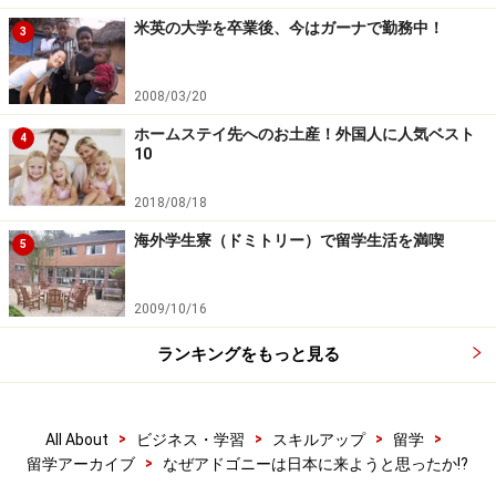
米英の大学を卒業後、今はガーナで勤務中！
3
2008/03/20
ホームステイ先へのお土産！外国人に人気ベスト
4
10
2018/08/18
海外学生寮（ドミトリー）で留学生活を満喫
5
2009/10/16
ランキングをもっと見る
>
>
>
>
All About
ビジネス・学習
スキルアップ
留学
>
留学アーカイブ
なぜアドゴニーは日本に来ようと思ったか!?