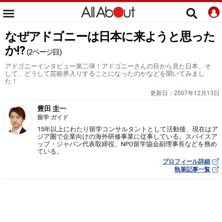
なぜアドゴニーは日本に来ようと思った
か!?
(2ページ目)
アドゴニーインタビュー第二弾！アドゴニーさんの目から見た日本、そ
して、どうして芸能界入りすることになったのかなどを聞いてみまし
た！
更新日：
2007年12月13日
豊田 圭一
留学 ガイド
15年以上にわたり留学コンサルタントとして活動後、現在はア
ジア圏で企業向けの海外研修事業に従事している。スパイスア
ップ・ジャパン代表取締役、NPO留学協会副理事長などを務め
ている。
プロフィール詳細
執筆記事一覧