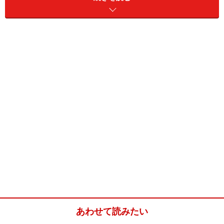
しかし、施設によっては生理中の利用を制限していると
ころもありますので、施設のルールを事前に確認してお
くようにしましょう。また、施設が利用できる場合で
も、経血の多い日や、腹痛や倦怠感などの生理に伴う不
調がある場合は、避けた方が良いでしょう。
あわせて読みたい