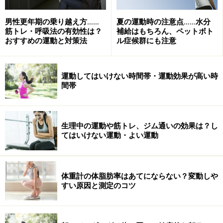
男性更年期の乗り越え方……
夏の運動時の注意点……水分
筋トレ・呼吸法の有効性は？
補給はもちろん、ペットボト
おすすめの運動と対策法
ル症候群にも注意
詳しくは「
生理中も温泉やプールに入りたい人のマナ
運動してはいけない時間帯・運動効果が高い時
ー・注意点
」をあわせてご覧ください。
間帯
※記事内容は執筆時点のものです。最新の内容をご確認くださ
い。
※当サイトにおける医師・医療従事者等による情報の提供は、診
生理中の運動や筋トレ、ジム通いの効果は？し
断・治療行為ではありません。診断・治療を必要とする方は、適
てはいけない運動・よい運動
切な医療機関での受診をおすすめいたします。記事内容は執筆者
個人の見解によるものであり、全ての方への有効性を保証するも
のではありません。当サイトで提供する情報に基づいて被ったい
かなる損害についても、当社、各ガイド、その他当社と契約した
体重計の体脂肪率はあてにならない？変動しや
情報提供者は一切の責任を負いかねます。
すい原因と測定のコツ
免責事項