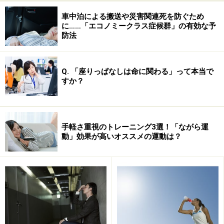
生理中にプールに入る場合は、マナーの面でも衛生面で
もタンポンや月経カップなどを正しく使用し、経血が漏
車中泊による搬送や災害関連死を防ぐため
に……「エコノミークラス症候群」の有効な予
れないようにすることが大切です。これらを使い慣れて
防法
いない場合は、事前に練習しておく必要があります。こ
れらの生理用品はプールに入る時間だけ使用し、プール
から上がったら新しいものと交換して、衛生的に保てる
Q. 「座りっぱなしは命に関わる」って本当で
すか？
ようにしてください。この他にも、着替えの際の経血の
漏れなどに備えて、なるべく濃い色のタオルを準備して
おくとよいでしょう。
手軽さ重視のトレーニング3選！「ながら運
動」効果が高いオススメの運動は？