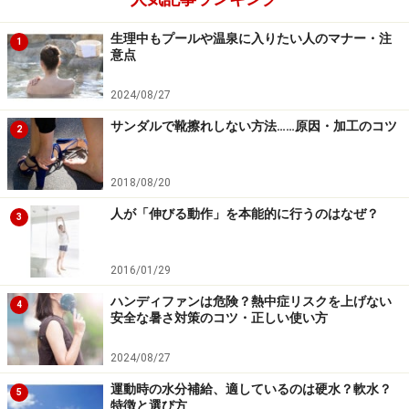
生理中もプールや温泉に入りたい人のマナー・注
1
意点
2024/08/27
サンダルで靴擦れしない方法……原因・加工のコツ
2
2018/08/20
人が「伸びる動作」を本能的に行うのはなぜ？
3
2016/01/29
ハンディファンは危険？熱中症リスクを上げない
4
安全な暑さ対策のコツ・正しい使い方
2024/08/27
運動時の水分補給、適しているのは硬水？軟水？
5
特徴と選び方