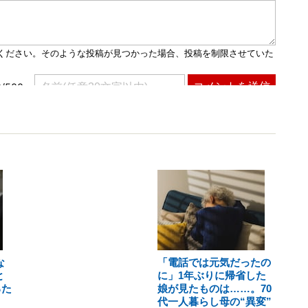
な
「電話では元気だったの
と
に」1年ぶりに帰省した
るた
娘が見たものは……。70
代一人暮らし母の“異変”