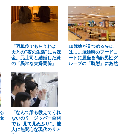
「万単位でもらうわよ」
10歳娘が見つめる先に
夫との“夜の生活”にも課
は……混雑時のフードコ
金。元上司と結婚した妹
ートに居座る高齢男性グ
の「異常な夫婦関係」
ループの「醜態」にあ然
る
「なんで誰も教えてくれ
女
ないの？」ジッパー全開
でも“見て見ぬふり”。他
人に無関心な現代のリア