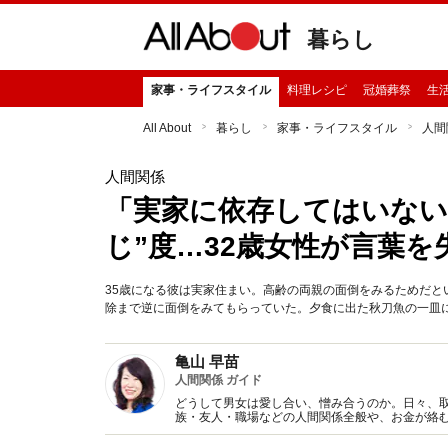
暮らし
家事・ライフスタイル
料理レシピ
冠婚葬祭
生
All About
暮らし
家事・ライフスタイル
人間
人間関係
「実家に依存してはいない
じ”度…32歳女性が言葉
35歳になる彼は実家住まい。高齢の両親の面倒をみるためだ
除まで逆に面倒をみてもらっていた。夕食に出た秋刀魚の一皿
亀山 早苗
人間関係 ガイド
どうして男女は愛し合い、憎み合うのか。日々、
族・友人・職場などの人間関係全般や、お金が絡
魅力の秘密』など著書多数。