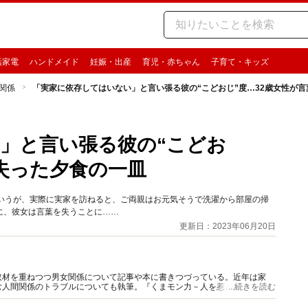
活家電
ハンドメイド
妊娠・出産
育児・赤ちゃん
子育て・キッズ
関係
「実家に依存してはいない」と言い張る彼の“こどおじ”度…32歳女性が
」と言い張る彼の“こどお
を失った夕食の一皿
というが、実際に実家を訪ねると、ご両親はお元気そうで洗濯から部屋の掃
に、彼女は言葉を失うことに……
更新日：2023年06月20日
取材を重ねつつ男女関係について記事や本に書きつづっている。近年は家
む人間関係のトラブルについても執筆。『くまモン力－人を惹きつける愛と
...続きを読む