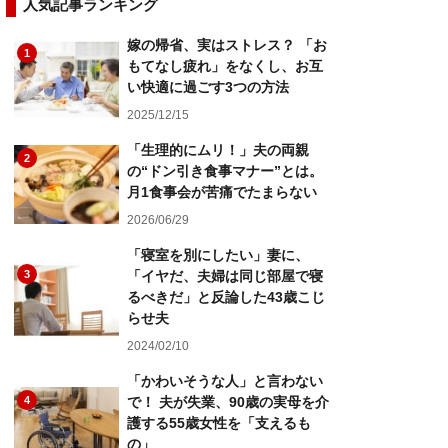
人気記事ランキング
嫁の帰省、実はストレス？ 「お
1
もてなし疲れ」をなくし、お互
い快適に過ごす3つの方法
2025/12/15
「生理的にムリ！」夫の両親
2
の“ドン引き食事マナー”とは。
月1食事会が苦痛でたまらない
2026/06/29
「寝室を別にしたい」妻に、
3
「イヤだ、夫婦は同じ部屋で寝
るべきだ」と反論した43歳こじ
らせ夫
2024/02/10
「かわいそうな人」と言わない
4
で！ 夫が失業、90歳の実母を介
護する55歳女性を「支えるも
の」